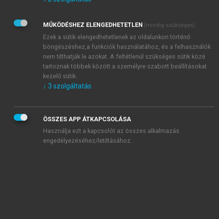
Kérek értesítést az Akadémiai Kiadó Zrt. újdonságairól,
akcióiról.
MŰKÖDÉSHEZ ELENGEDHETETLEN
(mindig szükséges)
Az
Adatkezelési tájékoztatóban
foglaltakat tudomásul
veszem és elfogadom.
Ezek a sütik elengedhetetlenek az oldalunkon történő
Az
Általános vásárlási feltételeket
, valamint a
szotar.net
és a
böngészéshez,a funkciók használatához, és a felhasználók
mersz.hu
oldalak licencszerződéseiben foglaltakat
nem tilthatják le azokat. A feltétlenül szükséges sütik közé
tudomásul veszem és elfogadom.
tartoznak többek között a személyre szabott beállításokat
kezelő sütik.
↓
3
szolgáltatás
KIPRÓBÁLOM
ÖSSZES APP ÁTKAPCSOLÁSA
Használja ezt a kapcsolót az összes alkalmazás
engedélyezéséhez/letiltásához.
MIÉRT ÉRDEMES A MERSZ ONLINE
OKOSKÖNYVTÁRAT HASZNÁLNI?