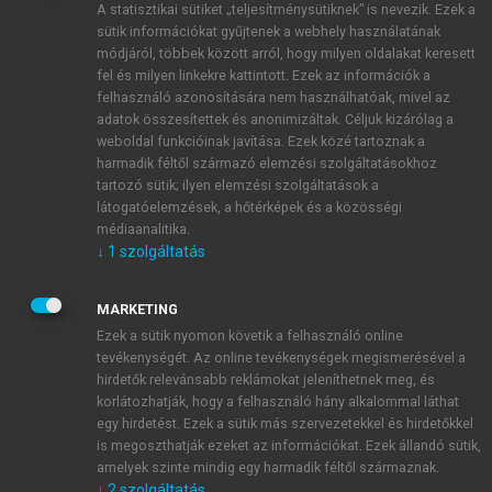
A statisztikai sütiket „teljesítménysütiknek” is nevezik. Ezek a
sütik információkat gyűjtenek a webhely használatának
módjáról, többek között arról, hogy milyen oldalakat keresett
ÚJ FIÓK LÉTREHOZÁSA
fel és milyen linkekre kattintott. Ezek az információk a
1 óra díjmentes hozzáférés
felhasználó azonosítására nem használhatóak, mivel az
adatok összesítettek és anonimizáltak. Céljuk kizárólag a
weboldal funkcióinak javítása. Ezek közé tartoznak a
E-MAIL-CÍM
harmadik féltől származó elemzési szolgáltatásokhoz
tartozó sütik; ilyen elemzési szolgáltatások a
látogatóelemzések, a hőtérképek és a közösségi
NÉV
médiaanalitika.
↓
1
szolgáltatás
JELSZÓ
MARKETING
Ezek a sütik nyomon követik a felhasználó online
tevékenységét. Az online tevékenységek megismerésével a
JELSZÓ ÚJRA
hirdetők relevánsabb reklámokat jeleníthetnek meg, és
korlátozhatják, hogy a felhasználó hány alkalommal láthat
egy hirdetést. Ezek a sütik más szervezetekkel és hirdetőkkel
is megoszthatják ezeket az információkat. Ezek állandó sütik,
Kérek értesítést a MeRSZ újdonságairól, akcióiról.
amelyek szinte mindig egy harmadik féltől származnak.
↓
2
szolgáltatás