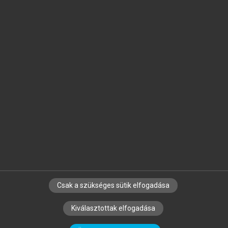
Jelöld meg a számodra fontos részeket, és
készíts
saját
jegyzeteket!
Egyéni előfizetéssel további
MeRSZ+ funkciókat
és
tartalmakat is elérhetsz.
Csak a szükséges sütik elfogadása
SZERZŐKNEK
CÉGEKNEK
KÖNYVTÁROSOKNAK
Kiválasztottak elfogadása
SZERKESZTÉSI ÉS LEKTORÁLÁSI ALAPELVEK