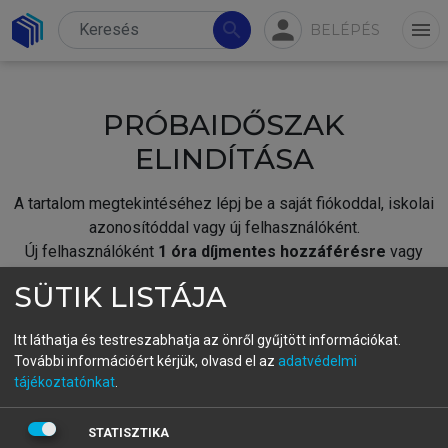
person
search
menu
BELÉPÉS
PRÓBAIDŐSZAK
ELINDÍTÁSA
A tartalom megtekintéséhez lépj be a saját fiókoddal, iskolai
azonosítóddal vagy új felhasználóként.
Új felhasználóként
1 óra díjmentes hozzáférésre
vagy
jogosult.
SÜTIK LISTÁJA
A próbaidőszak elindításához,
jelentkezz
be meglévő
fiókoddal,
vagy hozz létre új fiókot.
Itt láthatja és testreszabhatja az önről gyűjtött információkat.
További információért kérjük, olvasd el az
adatvédelmi
A regisztráció után a
próbaidőszak
automatikusan
elindul.
tájékoztatónkat
.
BELÉPÉS SAJÁT FIÓKKAL
STATISZTIKA