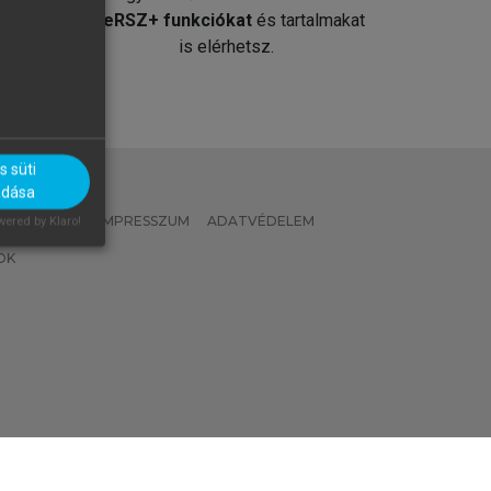
át
MeRSZ+ funkciókat
és tartalmakat
is elérhetsz.
 süti
adása
 IRÁNYELVEK
IMPRESSZUM
ADATVÉDELEM
ered by Klaro!
OK