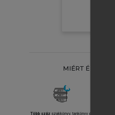
MIÉRT ÉRDEME
Több száz
szakkönyv, tankönyv és
Jel