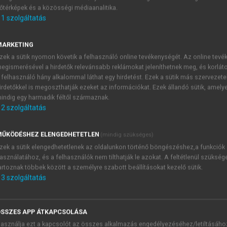
őtérképek és a közösségi médiaanalitika.
E-MAIL-CÍM
1
szolgáltatás
MARKETING
NÉV
zek a sütik nyomon követik a felhasználó online tevékenységét. Az online tev
egismerésével a hirdetők relevánsabb reklámokat jeleníthetnek meg, és korlát
 felhasználó hány alkalommal láthat egy hirdetést. Ezek a sütik más szervezete
JELSZÓ
irdetőkkel is megoszthatják ezeket az információkat. Ezek állandó sütik, amely
indig egy harmadik féltől származnak.
2
szolgáltatás
JELSZÓ ÚJRA
PÉS
ŰKÖDÉSHEZ ELENGEDHETETLEN
(mindig szükséges)
zek a sütik elengedhetetlenek az oldalunkon történő böngészéshez,a funkciók
asználatához, és a felhasználók nem tilthatják le azokat. A feltétlenül szükség
Kérek értesítést a MeRSZ új
artoznak többek között a személyre szabott beállításokat kezelő sütik.
Kérek értesítést az Akadémi
3
szolgáltatás
akcióiról.
 VAGY?
Az
Adatkezelési tájékozta
yi azonosítóval
veszem és elfogadom.
SSZES APP ÁTKAPCSOLÁSA
Az
Általános vásárlási felt
asználja ezt a kapcsolót az összes alkalmazás engedélyezéséhez/letiltásáho