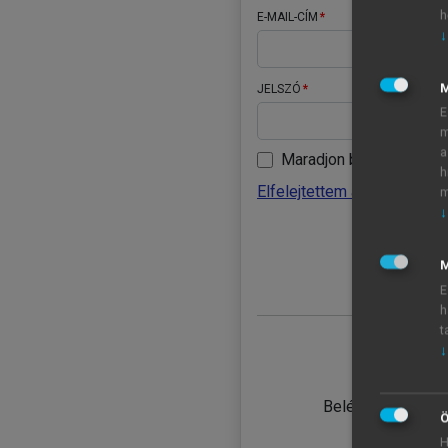
h
E-MAIL-CÍM
↓
JELSZÓ
E
m
a
Maradjon belépve
h
Elfelejtettem a jelszavamat
m
↓
BELÉ
M
E
h
t
↓
TANULÓ
Belépés intézmén
Ö
H