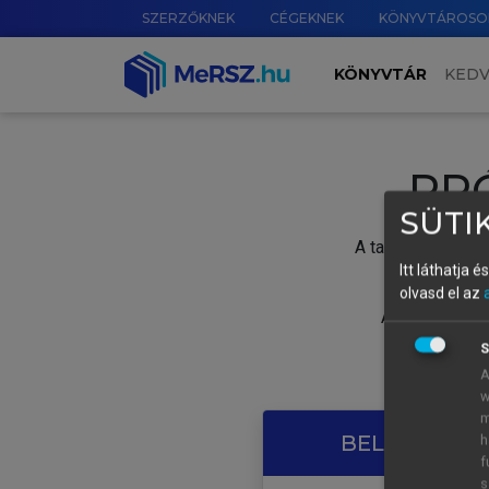
SZERZŐKNEK
CÉGEKNEK
KÖNYVTÁROSO
KÖNYVTÁR
KED
PR
SÜTIK
A tartalom megtek
Itt láthatja 
olvasd el az
A próbaidősza
S
A
w
m
BELÉPÉS SAJ
h
f
s