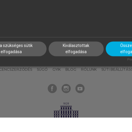
nyokat, hogy bármikor azonnal
részeket, és
készíts
saj
hozzájuk férhess!
jegyzeteket!
a szükséges sütik
Kiválasztottak
Összes
elfogadása
elfogadása
elfog
KNAK
SZERKESZTÉSI ÉS LEKTORÁLÁSI ALAPELVEK
MI – ÁLTALÁNOS
Pow
ICENCSZERZŐDÉS
SÚGÓ
GYIK
BLOG
RÓLUNK
SÜTI BEÁLLÍTÁS