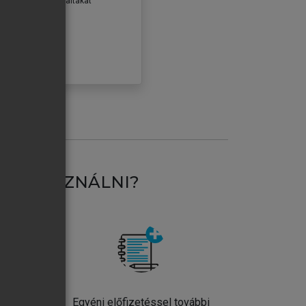
erződéseiben foglaltakat
ogadom.
ÓBÁLOM
AT HASZNÁLNI?
ntos
Egyéni előfizetéssel további