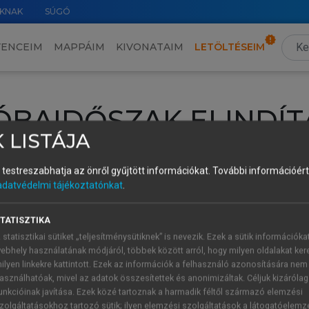
KNAK
SÚGÓ
VENCEIM
MAPPÁIM
KIVONATAIM
LETÖLTÉSEIM
ÓBAIDŐSZAK ELINDÍT
 LISTÁJA
intéséhez lépj be a saját fiókoddal, iskolai azonosítóddal vagy ú
és testreszabhatja az önről gyűjtött információkat.
További információért 
Új felhasználóként
1 óra díjmentes hozzáférésre
vagy jogosult
adatvédelmi tájékoztatónkat
.
k elindításához,
jelentkezz
be meglévő fiókoddal,
vagy hozz lé
A regisztráció után a
próbaidőszak
automatikusan
elindul.
TATISZTIKA
 statisztikai sütiket „teljesítménysütiknek” is nevezik. Ezek a sütik információka
ebhely használatának módjáról, többek között arról, hogy milyen oldalakat kere
ilyen linkekre kattintott. Ezek az információk a felhasználó azonosítására nem
ÚJ FIÓK 
ÁT FIÓKKAL
asználhatóak, mivel az adatok összesítettek és anonimizáltak. Céljuk kizáróla
1 óra díjme
unkcióinak javítása. Ezek közé tartoznak a harmadik féltől származó elemzési
zolgáltatásokhoz tartozó sütik; ilyen elemzési szolgáltatások a látogatóelemz