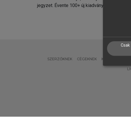
jegyzet. Évente 100+ új kiadvány.
kiadvá
Csak 
SZERZŐKNEK
CÉGEKNEK
KÖNYVTÁROSO
L
Verzió: 2.7.2