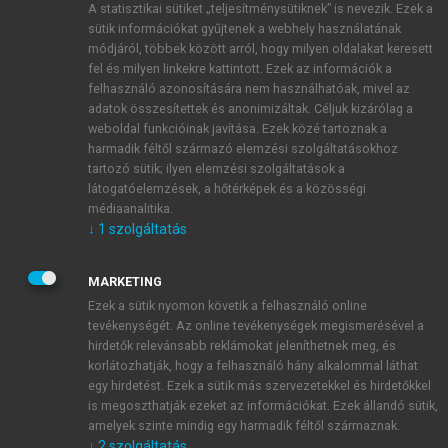
A statisztikai sütiket „teljesítménysütiknek” is nevezik. Ezek a
sütik információkat gyűjtenek a webhely használatának
módjáról, többek között arról, hogy milyen oldalakat keresett
ÚJ FIÓK LÉTREHOZÁSA
fel és milyen linkekre kattintott. Ezek az információk a
1 óra díjmentes hozzáférés
felhasználó azonosítására nem használhatóak, mivel az
adatok összesítettek és anonimizáltak. Céljuk kizárólag a
weboldal funkcióinak javítása. Ezek közé tartoznak a
E-MAIL-CÍM
harmadik féltől származó elemzési szolgáltatásokhoz
tartozó sütik; ilyen elemzési szolgáltatások a
látogatóelemzések, a hőtérképek és a közösségi
NÉV
médiaanalitika.
↓
1
szolgáltatás
JELSZÓ
MARKETING
Ezek a sütik nyomon követik a felhasználó online
tevékenységét. Az online tevékenységek megismerésével a
JELSZÓ ÚJRA
hirdetők relevánsabb reklámokat jeleníthetnek meg, és
korlátozhatják, hogy a felhasználó hány alkalommal láthat
egy hirdetést. Ezek a sütik más szervezetekkel és hirdetőkkel
is megoszthatják ezeket az információkat. Ezek állandó sütik,
Kérek értesítést a MeRSZ újdonságairól, akcióiról.
amelyek szinte mindig egy harmadik féltől származnak.
↓
2
szolgáltatás