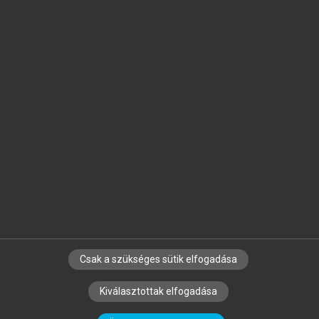
Jelöld meg a számodra fontos részeket, és
készíts
saját
jegyzeteket!
Egyéni előfizetéssel további
MeRSZ+ funkciókat
és
tartalmakat is elérhetsz.
Csak a szükséges sütik elfogadása
SZERZŐKNEK
CÉGEKNEK
KÖNYVTÁROSOKNAK
Kiválasztottak elfogadása
SZERKESZTÉSI ÉS LEKTORÁLÁSI ALAPELVEK