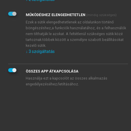
Kérek értesítést az Akadémiai Kiadó Zrt. újdonságairól,
akcióiról.
MŰKÖDÉSHEZ ELENGEDHETETLEN
(mindig szükséges)
Az
Adatkezelési tájékoztatóban
foglaltakat tudomásul
veszem és elfogadom.
Ezek a sütik elengedhetetlenek az oldalunkon történő
Az
Általános vásárlási feltételeket
, valamint a
szotar.net
és a
böngészéshez,a funkciók használatához, és a felhasználók
mersz.hu
oldalak licencszerződéseiben foglaltakat
nem tilthatják le azokat. A feltétlenül szükséges sütik közé
tudomásul veszem és elfogadom.
tartoznak többek között a személyre szabott beállításokat
kezelő sütik.
↓
3
szolgáltatás
KIPRÓBÁLOM
ÖSSZES APP ÁTKAPCSOLÁSA
Használja ezt a kapcsolót az összes alkalmazás
engedélyezéséhez/letiltásához.
MIÉRT ÉRDEMES A MERSZ ONLINE
OKOSKÖNYVTÁRAT HASZNÁLNI?