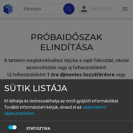
person
search
menu
BELÉPÉS
PRÓBAIDŐSZAK
ELINDÍTÁSA
A tartalom megtekintéséhez lépj be a saját fiókoddal, iskolai
azonosítóddal vagy új felhasználóként.
Új felhasználóként
1 óra díjmentes hozzáférésre
vagy
jogosult.
SÜTIK LISTÁJA
A próbaidőszak elindításához,
jelentkezz
be meglévő
fiókoddal,
vagy hozz létre új fiókot.
Itt láthatja és testreszabhatja az önről gyűjtött információkat.
További információért kérjük, olvasd el az
adatvédelmi
A regisztráció után a
próbaidőszak
automatikusan
elindul.
tájékoztatónkat
.
BELÉPÉS SAJÁT FIÓKKAL
STATISZTIKA