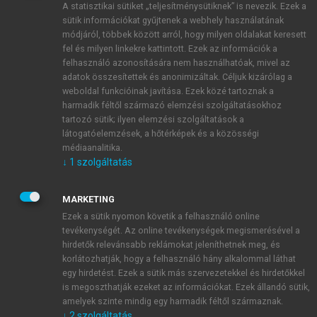
A statisztikai sütiket „teljesítménysütiknek” is nevezik. Ezek a
sütik információkat gyűjtenek a webhely használatának
módjáról, többek között arról, hogy milyen oldalakat keresett
ÚJ FIÓK LÉTREHOZÁSA
fel és milyen linkekre kattintott. Ezek az információk a
1 óra díjmentes hozzáférés
felhasználó azonosítására nem használhatóak, mivel az
adatok összesítettek és anonimizáltak. Céljuk kizárólag a
weboldal funkcióinak javítása. Ezek közé tartoznak a
E-MAIL-CÍM
harmadik féltől származó elemzési szolgáltatásokhoz
tartozó sütik; ilyen elemzési szolgáltatások a
látogatóelemzések, a hőtérképek és a közösségi
NÉV
médiaanalitika.
↓
1
szolgáltatás
JELSZÓ
MARKETING
Ezek a sütik nyomon követik a felhasználó online
tevékenységét. Az online tevékenységek megismerésével a
JELSZÓ ÚJRA
hirdetők relevánsabb reklámokat jeleníthetnek meg, és
korlátozhatják, hogy a felhasználó hány alkalommal láthat
egy hirdetést. Ezek a sütik más szervezetekkel és hirdetőkkel
is megoszthatják ezeket az információkat. Ezek állandó sütik,
Kérek értesítést a MeRSZ újdonságairól, akcióiról.
amelyek szinte mindig egy harmadik féltől származnak.
↓
2
szolgáltatás