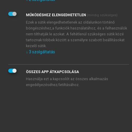
Kérek értesítést az Akadémiai Kiadó Zrt. újdonságairól,
akcióiról.
MŰKÖDÉSHEZ ELENGEDHETETLEN
(mindig szükséges)
Az
Adatkezelési tájékoztatóban
foglaltakat tudomásul
veszem és elfogadom.
Ezek a sütik elengedhetetlenek az oldalunkon történő
Az
Általános vásárlási feltételeket
, valamint a
szotar.net
és a
böngészéshez,a funkciók használatához, és a felhasználók
mersz.hu
oldalak licencszerződéseiben foglaltakat
nem tilthatják le azokat. A feltétlenül szükséges sütik közé
tudomásul veszem és elfogadom.
tartoznak többek között a személyre szabott beállításokat
kezelő sütik.
↓
3
szolgáltatás
KIPRÓBÁLOM
ÖSSZES APP ÁTKAPCSOLÁSA
Használja ezt a kapcsolót az összes alkalmazás
engedélyezéséhez/letiltásához.
MIÉRT ÉRDEMES A MERSZ ONLINE
OKOSKÖNYVTÁRAT HASZNÁLNI?