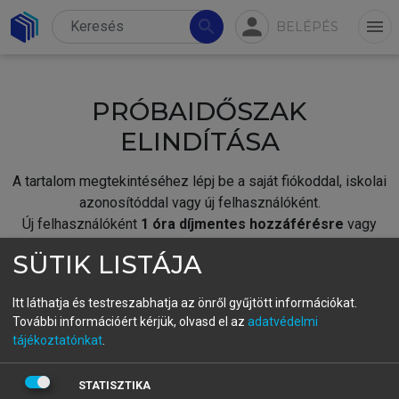
person
search
menu
BELÉPÉS
PRÓBAIDŐSZAK
ELINDÍTÁSA
A tartalom megtekintéséhez lépj be a saját fiókoddal, iskolai
azonosítóddal vagy új felhasználóként.
Új felhasználóként
1 óra díjmentes hozzáférésre
vagy
jogosult.
SÜTIK LISTÁJA
A próbaidőszak elindításához,
jelentkezz
be meglévő
fiókoddal,
vagy hozz létre új fiókot.
Itt láthatja és testreszabhatja az önről gyűjtött információkat.
További információért kérjük, olvasd el az
adatvédelmi
A regisztráció után a
próbaidőszak
automatikusan
elindul.
tájékoztatónkat
.
BELÉPÉS SAJÁT FIÓKKAL
STATISZTIKA