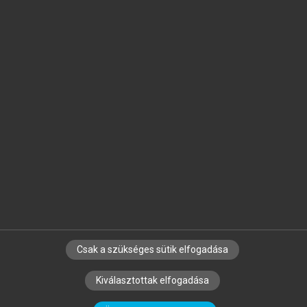
Jelöld meg a számodra fontos részeket, és
készíts
saját
jegyzeteket!
Egyéni előfizetéssel további
MeRSZ+ funkciókat
és
tartalmakat is elérhetsz.
Csak a szükséges sütik elfogadása
SZERZŐKNEK
CÉGEKNEK
KÖNYVTÁROSOKNAK
Kiválasztottak elfogadása
SZERKESZTÉSI ÉS LEKTORÁLÁSI ALAPELVEK