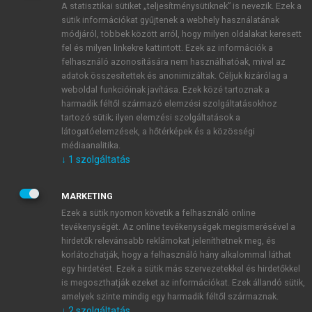
A statisztikai sütiket „teljesítménysütiknek” is nevezik. Ezek a
sütik információkat gyűjtenek a webhely használatának
módjáról, többek között arról, hogy milyen oldalakat keresett
ÚJ FIÓK LÉTREHOZÁSA
fel és milyen linkekre kattintott. Ezek az információk a
1 óra díjmentes hozzáférés
felhasználó azonosítására nem használhatóak, mivel az
adatok összesítettek és anonimizáltak. Céljuk kizárólag a
weboldal funkcióinak javítása. Ezek közé tartoznak a
E-MAIL-CÍM
harmadik féltől származó elemzési szolgáltatásokhoz
tartozó sütik; ilyen elemzési szolgáltatások a
látogatóelemzések, a hőtérképek és a közösségi
NÉV
médiaanalitika.
↓
1
szolgáltatás
JELSZÓ
MARKETING
Ezek a sütik nyomon követik a felhasználó online
tevékenységét. Az online tevékenységek megismerésével a
JELSZÓ ÚJRA
hirdetők relevánsabb reklámokat jeleníthetnek meg, és
korlátozhatják, hogy a felhasználó hány alkalommal láthat
egy hirdetést. Ezek a sütik más szervezetekkel és hirdetőkkel
is megoszthatják ezeket az információkat. Ezek állandó sütik,
Kérek értesítést a MeRSZ újdonságairól, akcióiról.
amelyek szinte mindig egy harmadik féltől származnak.
↓
2
szolgáltatás