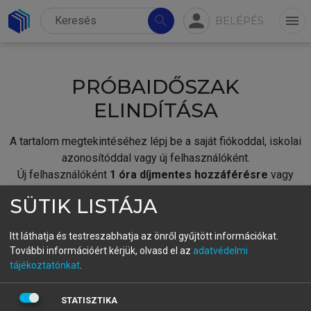
person
search
menu
BELÉPÉS
PRÓBAIDŐSZAK
ELINDÍTÁSA
A tartalom megtekintéséhez lépj be a saját fiókoddal, iskolai
azonosítóddal vagy új felhasználóként.
Új felhasználóként
1 óra díjmentes hozzáférésre
vagy
jogosult.
SÜTIK LISTÁJA
A próbaidőszak elindításához,
jelentkezz
be meglévő
fiókoddal,
vagy hozz létre új fiókot.
Itt láthatja és testreszabhatja az önről gyűjtött információkat.
További információért kérjük, olvasd el az
adatvédelmi
A regisztráció után a
próbaidőszak
automatikusan
elindul.
tájékoztatónkat
.
BELÉPÉS SAJÁT FIÓKKAL
STATISZTIKA