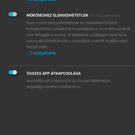
Kérek értesítést az Akadémiai Kiadó Zrt. újdonságairól,
akcióiról.
MŰKÖDÉSHEZ ELENGEDHETETLEN
(mindig szükséges)
Az
Adatkezelési tájékoztatóban
foglaltakat tudomásul
veszem és elfogadom.
Ezek a sütik elengedhetetlenek az oldalunkon történő
Az
Általános vásárlási feltételeket
, valamint a
szotar.net
és a
böngészéshez,a funkciók használatához, és a felhasználók
mersz.hu
oldalak licencszerződéseiben foglaltakat
nem tilthatják le azokat. A feltétlenül szükséges sütik közé
tudomásul veszem és elfogadom.
tartoznak többek között a személyre szabott beállításokat
kezelő sütik.
↓
3
szolgáltatás
KIPRÓBÁLOM
ÖSSZES APP ÁTKAPCSOLÁSA
Használja ezt a kapcsolót az összes alkalmazás
engedélyezéséhez/letiltásához.
MIÉRT ÉRDEMES A MERSZ ONLINE
OKOSKÖNYVTÁRAT HASZNÁLNI?