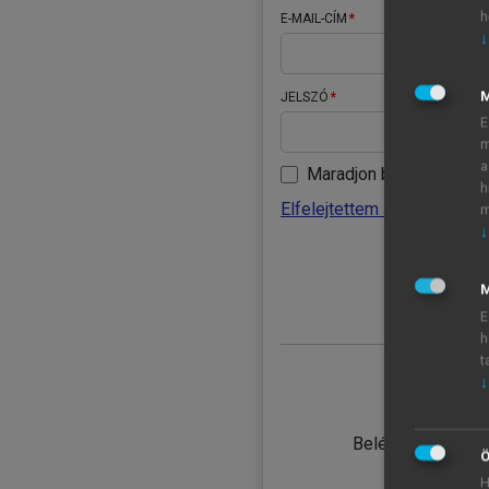
h
E-MAIL-CÍM
↓
JELSZÓ
E
m
a
Maradjon belépve
h
Elfelejtettem a jelszavamat
m
↓
BELÉ
M
E
h
t
↓
TANULÓ
Belépés intézmén
Ö
H