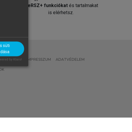
át
MeRSZ+ funkciókat
és tartalmakat
is elérhetsz.
 süti
adása
 IRÁNYELVEK
IMPRESSZUM
ADATVÉDELEM
ered by Klaro!
OK