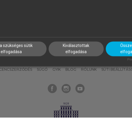
nyokat, hogy bármikor azonnal
részeket, és
készíts
saj
hozzájuk férhess!
jegyzeteket!
a szükséges sütik
Kiválasztottak
Összes
elfogadása
elfogadása
elfog
KNAK
SZERKESZTÉSI ÉS LEKTORÁLÁSI ALAPELVEK
MI – ÁLTALÁNOS
Pow
ICENCSZERZŐDÉS
SÚGÓ
GYIK
BLOG
RÓLUNK
SÜTI BEÁLLÍTÁS