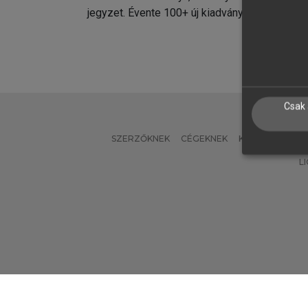
jegyzet. Évente 100+ új kiadvány.
kiadvá
Csak 
SZERZŐKNEK
CÉGEKNEK
KÖNYVTÁROSO
L
Verzió: 2.7.2