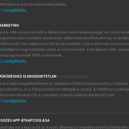
őtérképek és a közösségi médiaanalitika.
E-MAIL-CÍM
1
szolgáltatás
MARKETING
NÉV
zek a sütik nyomon követik a felhasználó online tevékenységét. Az online tev
egismerésével a hirdetők relevánsabb reklámokat jeleníthetnek meg, és korlát
 felhasználó hány alkalommal láthat egy hirdetést. Ezek a sütik más szervezete
JELSZÓ
irdetőkkel is megoszthatják ezeket az információkat. Ezek állandó sütik, amely
indig egy harmadik féltől származnak.
2
szolgáltatás
JELSZÓ ÚJRA
PÉS
ŰKÖDÉSHEZ ELENGEDHETETLEN
(mindig szükséges)
zek a sütik elengedhetetlenek az oldalunkon történő böngészéshez,a funkciók
asználatához, és a felhasználók nem tilthatják le azokat. A feltétlenül szükség
Kérek értesítést a MeRSZ új
artoznak többek között a személyre szabott beállításokat kezelő sütik.
Kérek értesítést az Akadémi
3
szolgáltatás
akcióiról.
 VAGY?
Az
Adatkezelési tájékozta
yi azonosítóval
veszem és elfogadom.
SSZES APP ÁTKAPCSOLÁSA
Az
Általános vásárlási felt
asználja ezt a kapcsolót az összes alkalmazás engedélyezéséhez/letiltásáho