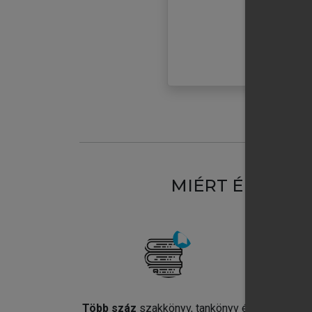
MIÉRT ÉRDEME
Több száz
szakkönyv, tankönyv és
Jel