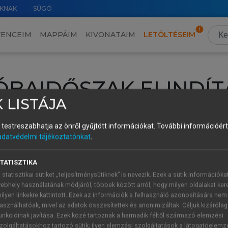
KNAK
SÚGÓ
VENCEIM
MAPPÁIM
KIVONATAIM
LETÖLTÉSEIM
ÓBAIDŐSZAK ELINDÍT
 LISTÁJA
intéséhez lépj be a saját fiókoddal, iskolai azonosítóddal vagy ú
és testreszabhatja az önről gyűjtött információkat.
További információért 
Új felhasználóként
1 óra díjmentes hozzáférésre
vagy jogosult
adatvédelmi tájékoztatónkat
.
k elindításához,
jelentkezz
be meglévő fiókoddal,
vagy hozz lé
A regisztráció után a
próbaidőszak
automatikusan
elindul.
TATISZTIKA
 statisztikai sütiket „teljesítménysütiknek” is nevezik. Ezek a sütik információka
ebhely használatának módjáról, többek között arról, hogy milyen oldalakat kere
ilyen linkekre kattintott. Ezek az információk a felhasználó azonosítására nem
ÚJ FIÓK 
ÁT FIÓKKAL
asználhatóak, mivel az adatok összesítettek és anonimizáltak. Céljuk kizáróla
1 óra díjme
unkcióinak javítása. Ezek közé tartoznak a harmadik féltől származó elemzési
zolgáltatásokhoz tartozó sütik; ilyen elemzési szolgáltatások a látogatóelemz