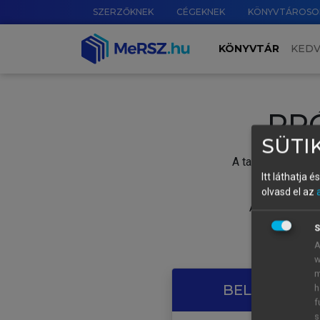
SZERZŐKNEK
CÉGEKNEK
KÖNYVTÁROSO
KÖNYVTÁR
KED
PR
SÜTIK
A tartalom megtek
Itt láthatja 
olvasd el az
A próbaidősza
S
A
w
m
BELÉPÉS SAJ
h
f
s