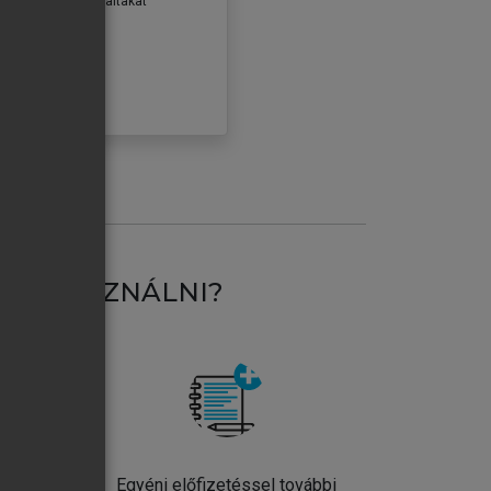
erződéseiben foglaltakat
ogadom.
ÓBÁLOM
AT HASZNÁLNI?
ntos
Egyéni előfizetéssel további