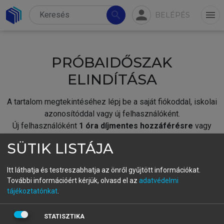
person
search
menu
BELÉPÉS
PRÓBAIDŐSZAK
ELINDÍTÁSA
A tartalom megtekintéséhez lépj be a saját fiókoddal, iskolai
azonosítóddal vagy új felhasználóként.
Új felhasználóként
1 óra díjmentes hozzáférésre
vagy
jogosult.
SÜTIK LISTÁJA
A próbaidőszak elindításához,
jelentkezz
be meglévő
fiókoddal,
vagy hozz létre új fiókot.
Itt láthatja és testreszabhatja az önről gyűjtött információkat.
További információért kérjük, olvasd el az
adatvédelmi
A regisztráció után a
próbaidőszak
automatikusan
elindul.
tájékoztatónkat
.
BELÉPÉS SAJÁT FIÓKKAL
STATISZTIKA