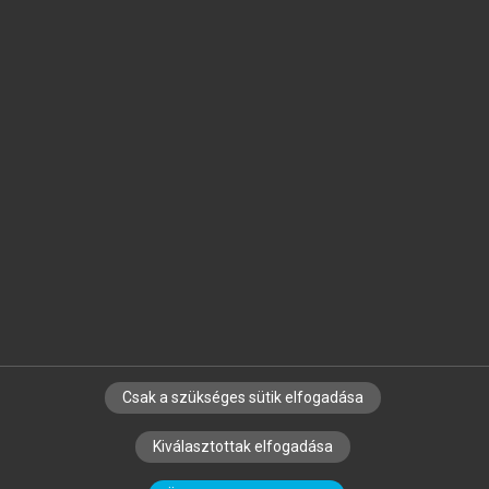
Jelöld meg a számodra fontos részeket, és
készíts
saját
jegyzeteket!
Egyéni előfizetéssel további
MeRSZ+ funkciókat
és
tartalmakat is elérhetsz.
Csak a szükséges sütik elfogadása
SZERZŐKNEK
CÉGEKNEK
KÖNYVTÁROSOKNAK
Kiválasztottak elfogadása
SZERKESZTÉSI ÉS LEKTORÁLÁSI ALAPELVEK