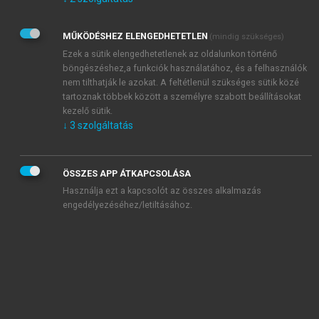
Kérek értesítést az Akadémiai Kiadó Zrt. újdonságairól,
akcióiról.
MŰKÖDÉSHEZ ELENGEDHETETLEN
(mindig szükséges)
Az
Adatkezelési tájékoztatóban
foglaltakat tudomásul
veszem és elfogadom.
Ezek a sütik elengedhetetlenek az oldalunkon történő
Az
Általános vásárlási feltételeket
, valamint a
szotar.net
és a
böngészéshez,a funkciók használatához, és a felhasználók
mersz.hu
oldalak licencszerződéseiben foglaltakat
nem tilthatják le azokat. A feltétlenül szükséges sütik közé
tudomásul veszem és elfogadom.
tartoznak többek között a személyre szabott beállításokat
kezelő sütik.
↓
3
szolgáltatás
KIPRÓBÁLOM
ÖSSZES APP ÁTKAPCSOLÁSA
Használja ezt a kapcsolót az összes alkalmazás
engedélyezéséhez/letiltásához.
MIÉRT ÉRDEMES A MERSZ ONLINE
OKOSKÖNYVTÁRAT HASZNÁLNI?