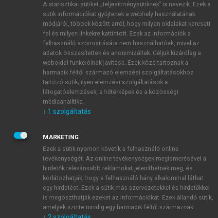
A statisztikai sütiket „teljesítménysütiknek” is nevezik. Ezek a
sütik információkat gyűjtenek a webhely használatának
módjáról, többek között arról, hogy milyen oldalakat keresett
ÚJ FIÓK LÉTREHOZÁSA
fel és milyen linkekre kattintott. Ezek az információk a
1 óra díjmentes hozzáférés
felhasználó azonosítására nem használhatóak, mivel az
adatok összesítettek és anonimizáltak. Céljuk kizárólag a
weboldal funkcióinak javítása. Ezek közé tartoznak a
E-MAIL-CÍM
harmadik féltől származó elemzési szolgáltatásokhoz
tartozó sütik; ilyen elemzési szolgáltatások a
látogatóelemzések, a hőtérképek és a közösségi
NÉV
médiaanalitika.
↓
1
szolgáltatás
JELSZÓ
MARKETING
Ezek a sütik nyomon követik a felhasználó online
tevékenységét. Az online tevékenységek megismerésével a
JELSZÓ ÚJRA
hirdetők relevánsabb reklámokat jeleníthetnek meg, és
korlátozhatják, hogy a felhasználó hány alkalommal láthat
egy hirdetést. Ezek a sütik más szervezetekkel és hirdetőkkel
is megoszthatják ezeket az információkat. Ezek állandó sütik,
Kérek értesítést a MeRSZ újdonságairól, akcióiról.
amelyek szinte mindig egy harmadik féltől származnak.
↓
2
szolgáltatás