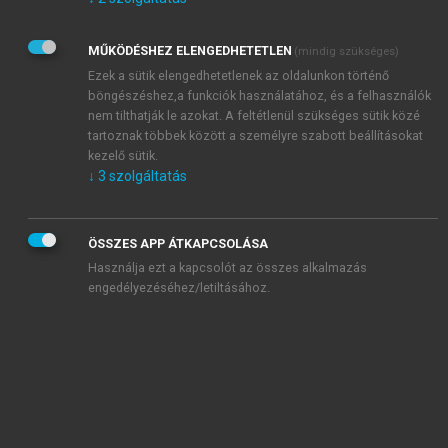
Kérek értesítést az Akadémiai Kiadó Zrt. újdonságairól,
akcióiról.
MŰKÖDÉSHEZ ELENGEDHETETLEN
(mindig szükséges)
Az
Adatkezelési tájékoztatóban
foglaltakat tudomásul
veszem és elfogadom.
Ezek a sütik elengedhetetlenek az oldalunkon történő
Az
Általános vásárlási feltételeket
, valamint a
szotar.net
és a
böngészéshez,a funkciók használatához, és a felhasználók
mersz.hu
oldalak licencszerződéseiben foglaltakat
nem tilthatják le azokat. A feltétlenül szükséges sütik közé
tudomásul veszem és elfogadom.
tartoznak többek között a személyre szabott beállításokat
kezelő sütik.
↓
3
szolgáltatás
KIPRÓBÁLOM
ÖSSZES APP ÁTKAPCSOLÁSA
Használja ezt a kapcsolót az összes alkalmazás
engedélyezéséhez/letiltásához.
MIÉRT ÉRDEMES A MERSZ ONLINE
OKOSKÖNYVTÁRAT HASZNÁLNI?