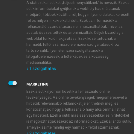
A statisztikai sütiket „teljesítménysütiknek” is nevezik. Ezek a
sütik információkat gyűjtenek a webhely használatának
módjáról, többek között arról, hogy milyen oldalakat keresett
ÚJ FIÓK LÉTREHOZÁSA
fel és milyen linkekre kattintott. Ezek az információk a
1 óra díjmentes hozzáférés
felhasználó azonosítására nem használhatóak, mivel az
adatok összesítettek és anonimizáltak. Céljuk kizárólag a
weboldal funkcióinak javítása. Ezek közé tartoznak a
E-MAIL-CÍM
harmadik féltől származó elemzési szolgáltatásokhoz
tartozó sütik; ilyen elemzési szolgáltatások a
látogatóelemzések, a hőtérképek és a közösségi
NÉV
médiaanalitika.
↓
1
szolgáltatás
JELSZÓ
MARKETING
Ezek a sütik nyomon követik a felhasználó online
tevékenységét. Az online tevékenységek megismerésével a
JELSZÓ ÚJRA
hirdetők relevánsabb reklámokat jeleníthetnek meg, és
korlátozhatják, hogy a felhasználó hány alkalommal láthat
egy hirdetést. Ezek a sütik más szervezetekkel és hirdetőkkel
is megoszthatják ezeket az információkat. Ezek állandó sütik,
Kérek értesítést a MeRSZ újdonságairól, akcióiról.
amelyek szinte mindig egy harmadik féltől származnak.
↓
2
szolgáltatás