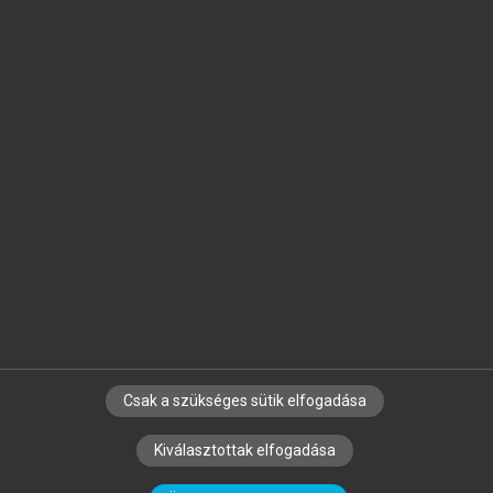
Jelöld meg a számodra fontos részeket, és
készíts
saját
jegyzeteket!
Egyéni előfizetéssel további
MeRSZ+ funkciókat
és
tartalmakat is elérhetsz.
Csak a szükséges sütik elfogadása
SZERZŐKNEK
CÉGEKNEK
KÖNYVTÁROSOKNAK
Kiválasztottak elfogadása
SZERKESZTÉSI ÉS LEKTORÁLÁSI ALAPELVEK