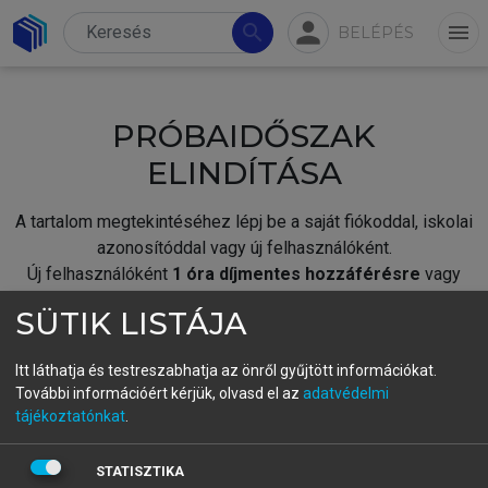
person
search
menu
BELÉPÉS
PRÓBAIDŐSZAK
ELINDÍTÁSA
A tartalom megtekintéséhez lépj be a saját fiókoddal, iskolai
azonosítóddal vagy új felhasználóként.
Új felhasználóként
1 óra díjmentes hozzáférésre
vagy
jogosult.
SÜTIK LISTÁJA
A próbaidőszak elindításához,
jelentkezz
be meglévő
fiókoddal,
vagy hozz létre új fiókot.
Itt láthatja és testreszabhatja az önről gyűjtött információkat.
További információért kérjük, olvasd el az
adatvédelmi
A regisztráció után a
próbaidőszak
automatikusan
elindul.
tájékoztatónkat
.
BELÉPÉS SAJÁT FIÓKKAL
STATISZTIKA