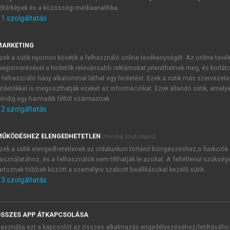
őtérképek és a közösségi médiaanalitika.
E-MAIL-CÍM
1
szolgáltatás
MARKETING
NÉV
zek a sütik nyomon követik a felhasználó online tevékenységét. Az online tev
egismerésével a hirdetők relevánsabb reklámokat jeleníthetnek meg, és korlát
 felhasználó hány alkalommal láthat egy hirdetést. Ezek a sütik más szervezete
JELSZÓ
irdetőkkel is megoszthatják ezeket az információkat. Ezek állandó sütik, amely
indig egy harmadik féltől származnak.
2
szolgáltatás
JELSZÓ ÚJRA
PÉS
ŰKÖDÉSHEZ ELENGEDHETETLEN
(mindig szükséges)
zek a sütik elengedhetetlenek az oldalunkon történő böngészéshez,a funkciók
asználatához, és a felhasználók nem tilthatják le azokat. A feltétlenül szükség
Kérek értesítést a MeRSZ új
artoznak többek között a személyre szabott beállításokat kezelő sütik.
Kérek értesítést az Akadémi
3
szolgáltatás
akcióiról.
 VAGY?
Az
Adatkezelési tájékozta
yi azonosítóval
veszem és elfogadom.
SSZES APP ÁTKAPCSOLÁSA
Az
Általános vásárlási felt
asználja ezt a kapcsolót az összes alkalmazás engedélyezéséhez/letiltásáho