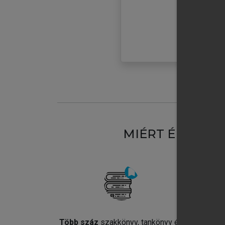
MIÉRT ÉRDEME
Több száz
szakkönyv, tankönyv és
Jel