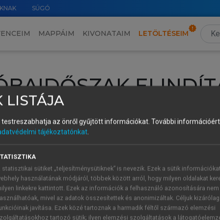
KNAK
SÚGÓ
VENCEIM
MAPPÁIM
KIVONATAIM
LETÖLTÉSEIM
ÓBAIDŐSZAK ELINDÍT
 LISTÁJA
intéséhez lépj be a saját fiókoddal, iskolai azonosítóddal vagy ú
és testreszabhatja az önről gyűjtött információkat.
További információért 
Új felhasználóként
1 óra díjmentes hozzáférésre
vagy jogosult
adatvédelmi tájékoztatónkat
.
k elindításához,
jelentkezz
be meglévő fiókoddal,
vagy hozz lé
A regisztráció után a
próbaidőszak
automatikusan
elindul.
TATISZTIKA
 statisztikai sütiket „teljesítménysütiknek” is nevezik. Ezek a sütik információka
ebhely használatának módjáról, többek között arról, hogy milyen oldalakat kere
ilyen linkekre kattintott. Ezek az információk a felhasználó azonosítására nem
ÚJ FIÓK 
ÁT FIÓKKAL
asználhatóak, mivel az adatok összesítettek és anonimizáltak. Céljuk kizáróla
1 óra díjme
unkcióinak javítása. Ezek közé tartoznak a harmadik féltől származó elemzési
zolgáltatásokhoz tartozó sütik; ilyen elemzési szolgáltatások a látogatóelemz