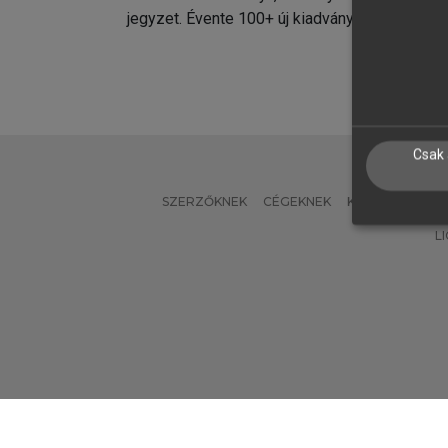
jegyzet. Évente 100+ új kiadvány.
kiadvá
Csak 
SZERZŐKNEK
CÉGEKNEK
KÖNYVTÁROSO
L
Verzió: 2.7.2