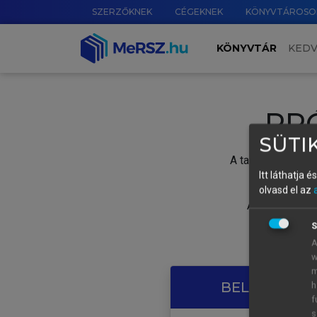
SZERZŐKNEK
CÉGEKNEK
KÖNYVTÁROSO
KÖNYVTÁR
KED
PR
SÜTIK
A tartalom megtek
Itt láthatja 
olvasd el az
A próbaidősza
S
A
w
m
BELÉPÉS SAJ
h
f
s