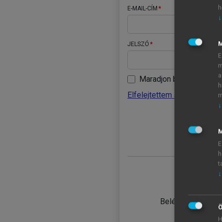
h
E-MAIL-CÍM
↓
JELSZÓ
E
m
a
Maradjon belépve
h
Elfelejtettem a jelszavamat
m
↓
BELÉ
M
E
h
t
↓
TANULÓ
Belépés intézmén
Ö
H