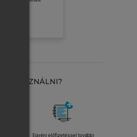
erződéseiben foglaltakat
ogadom.
ÓBÁLOM
AT HASZNÁLNI?
ntos
Egyéni előfizetéssel további