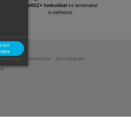
át
MeRSZ+ funkciókat
és tartalmakat
is elérhetsz.
 süti
adása
 IRÁNYELVEK
IMPRESSZUM
ADATVÉDELEM
ered by Klaro!
OK