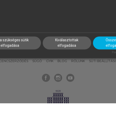
nyokat, hogy bármikor azonnal
részeket, és
készíts
saj
hozzájuk férhess!
jegyzeteket!
a szükséges sütik
Kiválasztottak
Összes
elfogadása
elfogadása
elfog
KNAK
SZERKESZTÉSI ÉS LEKTORÁLÁSI ALAPELVEK
MI – ÁLTALÁNOS
Pow
ICENCSZERZŐDÉS
SÚGÓ
GYIK
BLOG
RÓLUNK
SÜTI BEÁLLÍTÁS