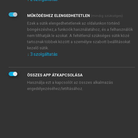
Kérek értesítést az Akadémiai Kiadó Zrt. újdonságairól,
akcióiról.
MŰKÖDÉSHEZ ELENGEDHETETLEN
(mindig szükséges)
Az
Adatkezelési tájékoztatóban
foglaltakat tudomásul
veszem és elfogadom.
Ezek a sütik elengedhetetlenek az oldalunkon történő
Az
Általános vásárlási feltételeket
, valamint a
szotar.net
és a
böngészéshez,a funkciók használatához, és a felhasználók
mersz.hu
oldalak licencszerződéseiben foglaltakat
nem tilthatják le azokat. A feltétlenül szükséges sütik közé
tudomásul veszem és elfogadom.
tartoznak többek között a személyre szabott beállításokat
kezelő sütik.
↓
3
szolgáltatás
KIPRÓBÁLOM
ÖSSZES APP ÁTKAPCSOLÁSA
Használja ezt a kapcsolót az összes alkalmazás
engedélyezéséhez/letiltásához.
MIÉRT ÉRDEMES A MERSZ ONLINE
OKOSKÖNYVTÁRAT HASZNÁLNI?