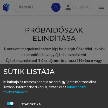
person
search
menu
BELÉPÉS
PRÓBAIDŐSZAK
ELINDÍTÁSA
A tartalom megtekintéséhez lépj be a saját fiókoddal, iskolai
azonosítóddal vagy új felhasználóként.
Új felhasználóként
1 óra díjmentes hozzáférésre
vagy
jogosult.
SÜTIK LISTÁJA
A próbaidőszak elindításához,
jelentkezz
be meglévő
fiókoddal,
vagy hozz létre új fiókot.
Itt láthatja és testreszabhatja az önről gyűjtött információkat.
További információért kérjük, olvasd el az
adatvédelmi
A regisztráció után a
próbaidőszak
automatikusan
elindul.
tájékoztatónkat
.
BELÉPÉS SAJÁT FIÓKKAL
STATISZTIKA