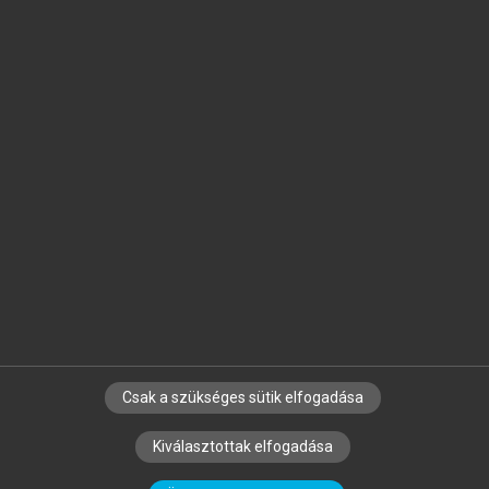
Jelöld meg a számodra fontos részeket, és
készíts
saját
jegyzeteket!
Egyéni előfizetéssel további
MeRSZ+ funkciókat
és
tartalmakat is elérhetsz.
Csak a szükséges sütik elfogadása
SZERZŐKNEK
CÉGEKNEK
KÖNYVTÁROSOKNAK
Kiválasztottak elfogadása
SZERKESZTÉSI ÉS LEKTORÁLÁSI ALAPELVEK