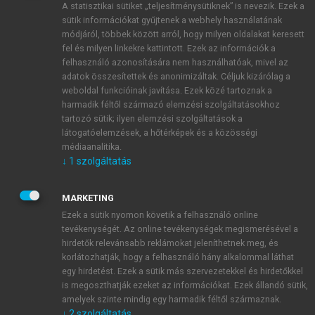
A statisztikai sütiket „teljesítménysütiknek” is nevezik. Ezek a
sütik információkat gyűjtenek a webhely használatának
módjáról, többek között arról, hogy milyen oldalakat keresett
ÚJ FIÓK LÉTREHOZÁSA
fel és milyen linkekre kattintott. Ezek az információk a
1 óra díjmentes hozzáférés
felhasználó azonosítására nem használhatóak, mivel az
adatok összesítettek és anonimizáltak. Céljuk kizárólag a
weboldal funkcióinak javítása. Ezek közé tartoznak a
E-MAIL-CÍM
harmadik féltől származó elemzési szolgáltatásokhoz
tartozó sütik; ilyen elemzési szolgáltatások a
látogatóelemzések, a hőtérképek és a közösségi
NÉV
médiaanalitika.
↓
1
szolgáltatás
JELSZÓ
MARKETING
Ezek a sütik nyomon követik a felhasználó online
tevékenységét. Az online tevékenységek megismerésével a
JELSZÓ ÚJRA
hirdetők relevánsabb reklámokat jeleníthetnek meg, és
korlátozhatják, hogy a felhasználó hány alkalommal láthat
egy hirdetést. Ezek a sütik más szervezetekkel és hirdetőkkel
is megoszthatják ezeket az információkat. Ezek állandó sütik,
Kérek értesítést a MeRSZ újdonságairól, akcióiról.
amelyek szinte mindig egy harmadik féltől származnak.
↓
2
szolgáltatás