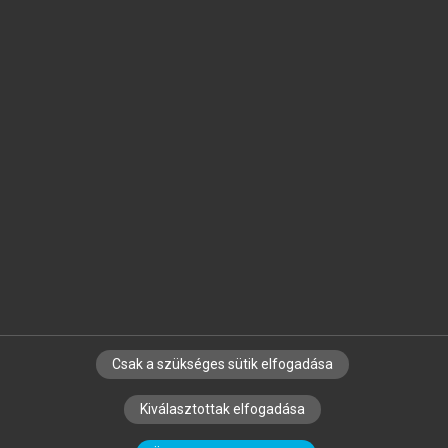
Jelöld meg a számodra fontos részeket, és
készíts
saját
jegyzeteket!
Egyéni előfizetéssel további
MeRSZ+ funkciókat
és
tartalmakat is elérhetsz.
Csak a szükséges sütik elfogadása
SZERZŐKNEK
CÉGEKNEK
KÖNYVTÁROSOKNAK
Kiválasztottak elfogadása
SZERKESZTÉSI ÉS LEKTORÁLÁSI ALAPELVEK