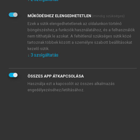
Kérek értesítést az Akadémiai Kiadó Zrt. újdonságairól,
akcióiról.
MŰKÖDÉSHEZ ELENGEDHETETLEN
(mindig szükséges)
Az
Adatkezelési tájékoztatóban
foglaltakat tudomásul
veszem és elfogadom.
Ezek a sütik elengedhetetlenek az oldalunkon történő
Az
Általános vásárlási feltételeket
, valamint a
szotar.net
és a
böngészéshez,a funkciók használatához, és a felhasználók
mersz.hu
oldalak licencszerződéseiben foglaltakat
nem tilthatják le azokat. A feltétlenül szükséges sütik közé
tudomásul veszem és elfogadom.
tartoznak többek között a személyre szabott beállításokat
kezelő sütik.
↓
3
szolgáltatás
KIPRÓBÁLOM
ÖSSZES APP ÁTKAPCSOLÁSA
Használja ezt a kapcsolót az összes alkalmazás
engedélyezéséhez/letiltásához.
MIÉRT ÉRDEMES A MERSZ ONLINE
OKOSKÖNYVTÁRAT HASZNÁLNI?