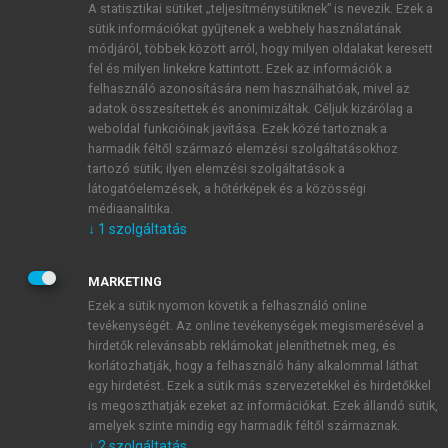
A statisztikai sütiket „teljesítménysütiknek” is nevezik. Ezek a
sütik információkat gyűjtenek a webhely használatának
módjáról, többek között arról, hogy milyen oldalakat keresett
ÚJ FIÓK LÉTREHOZÁSA
fel és milyen linkekre kattintott. Ezek az információk a
1 óra díjmentes hozzáférés
felhasználó azonosítására nem használhatóak, mivel az
adatok összesítettek és anonimizáltak. Céljuk kizárólag a
weboldal funkcióinak javítása. Ezek közé tartoznak a
E-MAIL-CÍM
harmadik féltől származó elemzési szolgáltatásokhoz
tartozó sütik; ilyen elemzési szolgáltatások a
látogatóelemzések, a hőtérképek és a közösségi
NÉV
médiaanalitika.
↓
1
szolgáltatás
JELSZÓ
MARKETING
Ezek a sütik nyomon követik a felhasználó online
tevékenységét. Az online tevékenységek megismerésével a
JELSZÓ ÚJRA
hirdetők relevánsabb reklámokat jeleníthetnek meg, és
korlátozhatják, hogy a felhasználó hány alkalommal láthat
egy hirdetést. Ezek a sütik más szervezetekkel és hirdetőkkel
is megoszthatják ezeket az információkat. Ezek állandó sütik,
Kérek értesítést a MeRSZ újdonságairól, akcióiról.
amelyek szinte mindig egy harmadik féltől származnak.
↓
2
szolgáltatás