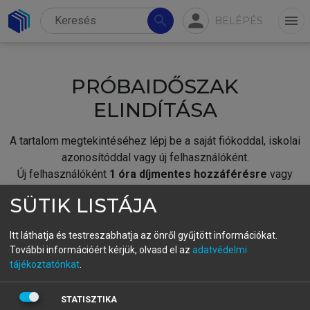
person
search
menu
BELÉPÉS
PRÓBAIDŐSZAK
ELINDÍTÁSA
A tartalom megtekintéséhez lépj be a saját fiókoddal, iskolai
azonosítóddal vagy új felhasználóként.
Új felhasználóként
1 óra díjmentes hozzáférésre
vagy
jogosult.
SÜTIK LISTÁJA
A próbaidőszak elindításához,
jelentkezz
be meglévő
fiókoddal,
vagy hozz létre új fiókot.
Itt láthatja és testreszabhatja az önről gyűjtött információkat.
További információért kérjük, olvasd el az
adatvédelmi
A regisztráció után a
próbaidőszak
automatikusan
elindul.
tájékoztatónkat
.
BELÉPÉS SAJÁT FIÓKKAL
STATISZTIKA