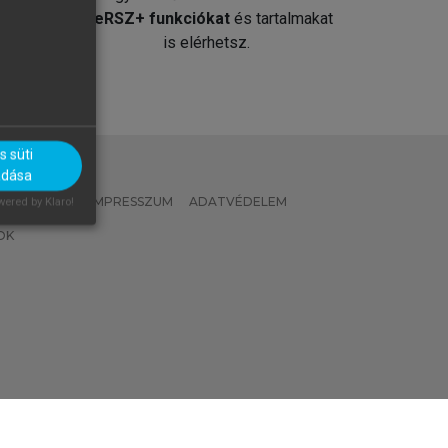
át
MeRSZ+ funkciókat
és tartalmakat
is elérhetsz.
 süti
adása
 IRÁNYELVEK
IMPRESSZUM
ADATVÉDELEM
ered by Klaro!
OK