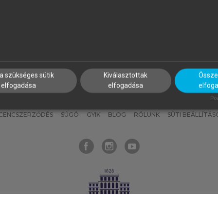
nyokat, hogy bármikor azonnal
részeket, és
készíts
saj
hozzájuk férhess!
jegyzeteket!
a szükséges sütik
Kiválasztottak
Összes
elfogadása
elfogadása
elfog
KNAK
SZERKESZTÉSI ÉS LEKTORÁLÁSI ALAPELVEK
MI – ÁLTALÁNOS
Pow
ICENCSZERZŐDÉS
SÚGÓ
GYIK
BLOG
RÓLUNK
SÜTI BEÁLLÍTÁS