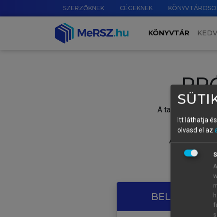
SZERZŐKNEK
CÉGEKNEK
KÖNYVTÁROSO
KÖNYVTÁR
KED
PR
SÜTIK
A tartalom megtek
Itt láthatja 
olvasd el az
A próbaidősza
S
A
w
m
BELÉPÉS SAJ
h
f
s