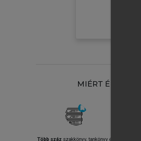
MIÉRT ÉRDEME
Több száz
szakkönyv, tankönyv és
Jel