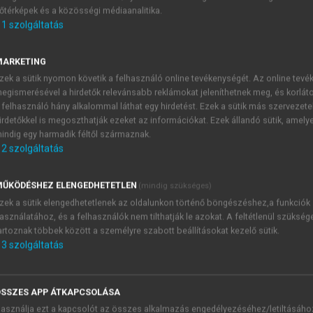
őtérképek és a közösségi médiaanalitika.
E-MAIL-CÍM
1
szolgáltatás
MARKETING
NÉV
zek a sütik nyomon követik a felhasználó online tevékenységét. Az online tev
egismerésével a hirdetők relevánsabb reklámokat jeleníthetnek meg, és korlát
 felhasználó hány alkalommal láthat egy hirdetést. Ezek a sütik más szervezete
JELSZÓ
irdetőkkel is megoszthatják ezeket az információkat. Ezek állandó sütik, amely
indig egy harmadik féltől származnak.
2
szolgáltatás
JELSZÓ ÚJRA
PÉS
ŰKÖDÉSHEZ ELENGEDHETETLEN
(mindig szükséges)
zek a sütik elengedhetetlenek az oldalunkon történő böngészéshez,a funkciók
asználatához, és a felhasználók nem tilthatják le azokat. A feltétlenül szükség
Kérek értesítést a MeRSZ új
artoznak többek között a személyre szabott beállításokat kezelő sütik.
Kérek értesítést az Akadémi
3
szolgáltatás
akcióiról.
 VAGY?
Az
Adatkezelési tájékozta
yi azonosítóval
veszem és elfogadom.
SSZES APP ÁTKAPCSOLÁSA
Az
Általános vásárlási felt
asználja ezt a kapcsolót az összes alkalmazás engedélyezéséhez/letiltásáho