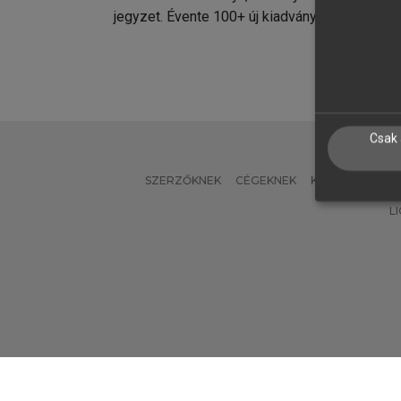
jegyzet. Évente 100+ új kiadvány.
kiadvá
Csak 
SZERZŐKNEK
CÉGEKNEK
KÖNYVTÁROSO
L
Verzió: 2.7.2