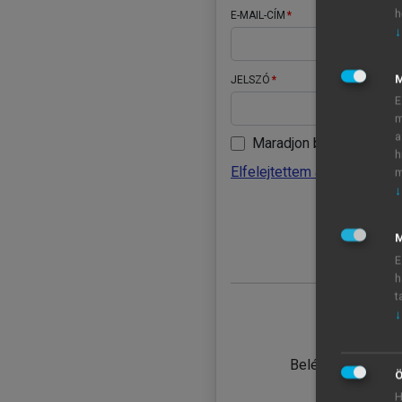
h
E-MAIL-CÍM
↓
JELSZÓ
E
m
a
Maradjon belépve
h
Elfelejtettem a jelszavamat
m
↓
BELÉ
M
E
h
t
↓
TANULÓ
Belépés intézmén
Ö
H