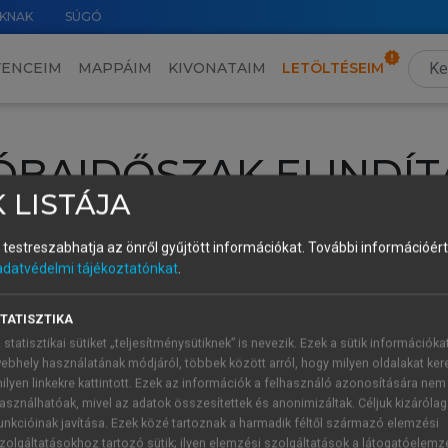
KNAK
SÚGÓ
VENCEIM
MAPPÁIM
KIVONATAIM
LETÖLTÉSEIM
ÓBAIDŐSZAK ELINDÍT
 LISTÁJA
intéséhez lépj be a saját fiókoddal, iskolai azonosítóddal vagy ú
és testreszabhatja az önről gyűjtött információkat.
További információért 
Új felhasználóként
1 óra díjmentes hozzáférésre
vagy jogosult
adatvédelmi tájékoztatónkat
.
k elindításához,
jelentkezz
be meglévő fiókoddal,
vagy hozz lé
A regisztráció után a
próbaidőszak
automatikusan
elindul.
TATISZTIKA
 statisztikai sütiket „teljesítménysütiknek” is nevezik. Ezek a sütik információka
ebhely használatának módjáról, többek között arról, hogy milyen oldalakat kere
ilyen linkekre kattintott. Ezek az információk a felhasználó azonosítására nem
ÚJ FIÓK 
ÁT FIÓKKAL
asználhatóak, mivel az adatok összesítettek és anonimizáltak. Céljuk kizáróla
1 óra díjme
unkcióinak javítása. Ezek közé tartoznak a harmadik féltől származó elemzési
zolgáltatásokhoz tartozó sütik; ilyen elemzési szolgáltatások a látogatóelemz