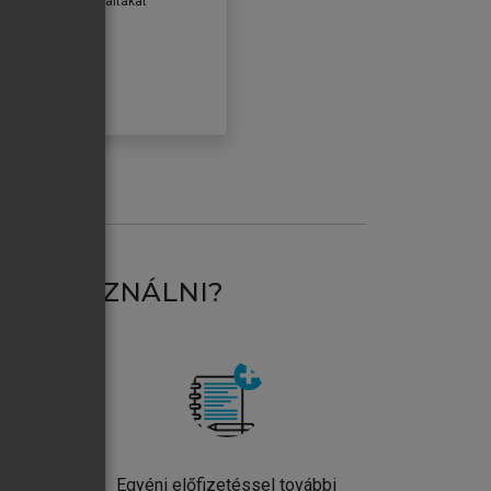
erződéseiben foglaltakat
ogadom.
ÓBÁLOM
AT HASZNÁLNI?
ntos
Egyéni előfizetéssel további