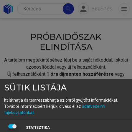
person
search
menu
BELÉPÉS
PRÓBAIDŐSZAK
ELINDÍTÁSA
A tartalom megtekintéséhez lépj be a saját fiókoddal, iskolai
azonosítóddal vagy új felhasználóként.
Új felhasználóként
1 óra díjmentes hozzáférésre
vagy
jogosult.
SÜTIK LISTÁJA
A próbaidőszak elindításához,
jelentkezz
be meglévő
fiókoddal,
vagy hozz létre új fiókot.
Itt láthatja és testreszabhatja az önről gyűjtött információkat.
További információért kérjük, olvasd el az
adatvédelmi
A regisztráció után a
próbaidőszak
automatikusan
elindul.
tájékoztatónkat
.
BELÉPÉS SAJÁT FIÓKKAL
STATISZTIKA