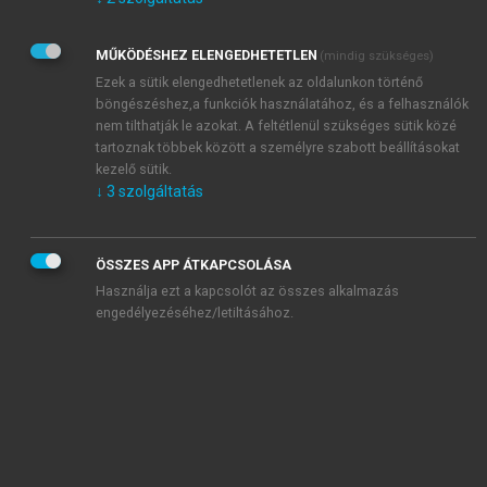
Kérek értesítést az Akadémiai Kiadó Zrt. újdonságairól,
akcióiról.
MŰKÖDÉSHEZ ELENGEDHETETLEN
(mindig szükséges)
Az
Adatkezelési tájékoztatóban
foglaltakat tudomásul
veszem és elfogadom.
Ezek a sütik elengedhetetlenek az oldalunkon történő
Az
Általános vásárlási feltételeket
, valamint a
szotar.net
és a
böngészéshez,a funkciók használatához, és a felhasználók
mersz.hu
oldalak licencszerződéseiben foglaltakat
nem tilthatják le azokat. A feltétlenül szükséges sütik közé
tudomásul veszem és elfogadom.
tartoznak többek között a személyre szabott beállításokat
kezelő sütik.
↓
3
szolgáltatás
KIPRÓBÁLOM
ÖSSZES APP ÁTKAPCSOLÁSA
Használja ezt a kapcsolót az összes alkalmazás
engedélyezéséhez/letiltásához.
MIÉRT ÉRDEMES A MERSZ ONLINE
OKOSKÖNYVTÁRAT HASZNÁLNI?