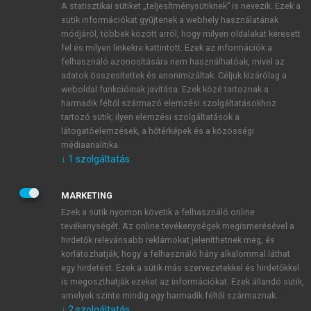
A statisztikai sütiket „teljesítménysütiknek” is nevezik. Ezek a
sütik információkat gyűjtenek a webhely használatának
módjáról, többek között arról, hogy milyen oldalakat keresett
ÚJ FIÓK LÉTREHOZÁSA
fel és milyen linkekre kattintott. Ezek az információk a
1 óra díjmentes hozzáférés
felhasználó azonosítására nem használhatóak, mivel az
adatok összesítettek és anonimizáltak. Céljuk kizárólag a
weboldal funkcióinak javítása. Ezek közé tartoznak a
E-MAIL-CÍM
harmadik féltől származó elemzési szolgáltatásokhoz
tartozó sütik; ilyen elemzési szolgáltatások a
látogatóelemzések, a hőtérképek és a közösségi
NÉV
médiaanalitika.
↓
1
szolgáltatás
JELSZÓ
MARKETING
Ezek a sütik nyomon követik a felhasználó online
tevékenységét. Az online tevékenységek megismerésével a
JELSZÓ ÚJRA
hirdetők relevánsabb reklámokat jeleníthetnek meg, és
korlátozhatják, hogy a felhasználó hány alkalommal láthat
egy hirdetést. Ezek a sütik más szervezetekkel és hirdetőkkel
is megoszthatják ezeket az információkat. Ezek állandó sütik,
Kérek értesítést a MeRSZ újdonságairól, akcióiról.
amelyek szinte mindig egy harmadik féltől származnak.
↓
2
szolgáltatás