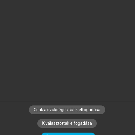
Jelöld meg a számodra fontos részeket, és
készíts
saját
jegyzeteket!
Egyéni előfizetéssel további
MeRSZ+ funkciókat
és
tartalmakat is elérhetsz.
Csak a szükséges sütik elfogadása
SZERZŐKNEK
CÉGEKNEK
KÖNYVTÁROSOKNAK
Kiválasztottak elfogadása
SZERKESZTÉSI ÉS LEKTORÁLÁSI ALAPELVEK