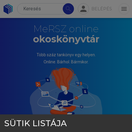
person
search
menu
BELÉPÉS
MeRSZ online
okoskönyvtár
Több száz tankönyv egy helyen.
Online. Bárhol. Bármikor.
SÜTIK LISTÁJA
ELEK KÁLMÁN