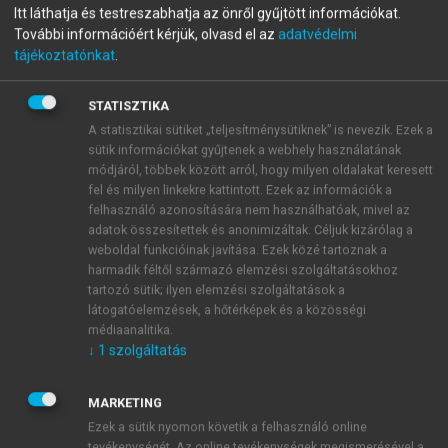
Itt láthatja és testreszabhatja az önről gyűjtött információkat.
Jelfeldolgozás mechatronikai
További információért kérjük, olvasd el az
adatvédelmi
tájékoztatónkat
.
mérnököknek
STATISZTIKA
A statisztikai sütiket „teljesítménysütiknek” is nevezik. Ezek a
menu_book
OLVASÁS
sütik információkat gyűjtenek a webhely használatának
módjáról, többek között arról, hogy milyen oldalakat keresett
fel és milyen linkekre kattintott. Ezek az információk a
felhasználó azonosítására nem használhatóak, mivel az
adatok összesítettek és anonimizáltak. Céljuk kizárólag a
Periodikus sorozatok Fourier-
weboldal funkcióinak javítása. Ezek közé tartoznak a
transzformáltja: a diszkrét
harmadik féltől származó elemzési szolgáltatásokhoz
tartozó sütik; ilyen elemzési szolgáltatások a
Fourier-sor (DFS)
látogatóelemzések, a hőtérképek és a közösségi
médiaanalitika.
Tekintsük az
diszkrét idejű, periodikus sorozatot!
↓
1
szolgáltatás
Ennek Fourier-transzformáltján a:
MARKETING
Ezek a sütik nyomon követik a felhasználó online
tevékenységét. Az online tevékenységek megismerésével a