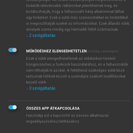
hirdetők relevánsabb reklámokat jeleníthetnek meg, és
korlátozhatják, hogy a felhasználó hány alkalommal láthat
egy hirdetést. Ezek a sütik más szervezetekkel és hirdetőkkel
is megoszthatják ezeket az információkat. Ezek állandó sütik,
amelyek szinte mindig egy harmadik féltől származnak.
↓
2
szolgáltatás
MŰKÖDÉSHEZ ELENGEDHETETLEN
(mindig szükséges)
Ezek a sütik elengedhetetlenek az oldalunkon történő
böngészéshez,a funkciók használatához, és a felhasználók
nem tilthatják le azokat. A feltétlenül szükséges sütik közé
tartoznak többek között a személyre szabott beállításokat
kezelő sütik.
↓
3
szolgáltatás
ÖSSZES APP ÁTKAPCSOLÁSA
Használja ezt a kapcsolót az összes alkalmazás
engedélyezéséhez/letiltásához.
TARTALOMJEGYZÉK