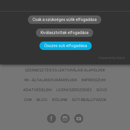
Az épületenergetika alapjai
Csak a szükséges sütik elfogadása
Kiválasztottak elfogadása
Összes süti elfogadása
Powered by Klaro!
SZERZŐKNEK
CÉGEKNEK
KÖNYVTÁROSOKNAK
SZERKESZTÉSI ÉS LEKTORÁLÁSI ALAPELVEK
MI – ÁLTALÁNOS IRÁNYELVEK
IMPRESSZUM
ADATVÉDELEM
LICENCSZERZŐDÉS
SÚGÓ
GYIK
BLOG
RÓLUNK
SÜTI BEÁLLÍTÁSOK