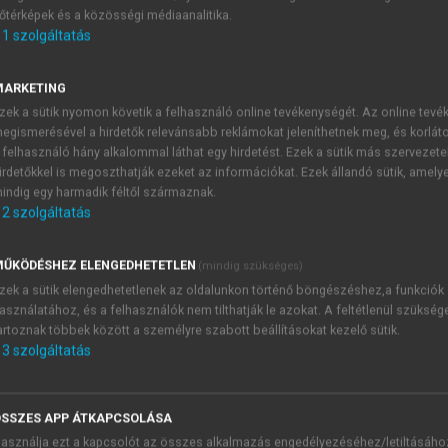
őtérképek és a közösségi médiaanalitika.
E-MAIL-CÍM
1
szolgáltatás
MARKETING
NÉV
zek a sütik nyomon követik a felhasználó online tevékenységét. Az online tev
egismerésével a hirdetők relevánsabb reklámokat jeleníthetnek meg, és korlát
 felhasználó hány alkalommal láthat egy hirdetést. Ezek a sütik más szervezete
JELSZÓ
irdetőkkel is megoszthatják ezeket az információkat. Ezek állandó sütik, amely
indig egy harmadik féltől származnak.
2
szolgáltatás
JELSZÓ ÚJRA
PÉS
ŰKÖDÉSHEZ ELENGEDHETETLEN
(mindig szükséges)
zek a sütik elengedhetetlenek az oldalunkon történő böngészéshez,a funkciók
asználatához, és a felhasználók nem tilthatják le azokat. A feltétlenül szükség
Kérek értesítést a MeRSZ új
artoznak többek között a személyre szabott beállításokat kezelő sütik.
Kérek értesítést az Akadémi
3
szolgáltatás
akcióiról.
 VAGY?
Az
Adatkezelési tájékozta
yi azonosítóval
veszem és elfogadom.
SSZES APP ÁTKAPCSOLÁSA
Az
Általános vásárlási felt
asználja ezt a kapcsolót az összes alkalmazás engedélyezéséhez/letiltásáho