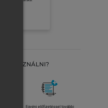
erződéseiben foglaltakat
ogadom.
ÓBÁLOM
AT HASZNÁLNI?
ntos
Egyéni előfizetéssel további