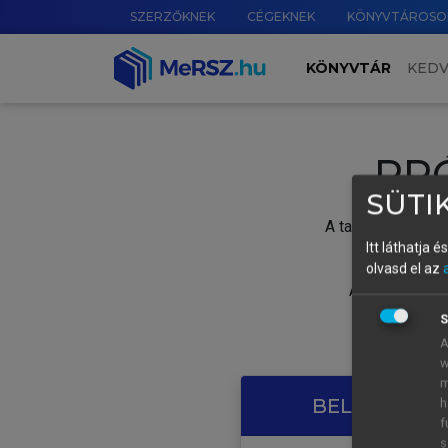
SZERZŐKNEK
CÉGEKNEK
KÖNYVTÁROSO
KÖNYVTÁR
KED
PR
SÜTIK
A tartalom megtek
Itt láthatja 
olvasd el az
A próbaidősza
S
A
w
m
BELÉPÉS SAJ
h
f
s