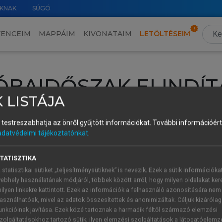
KNAK
SÚGÓ
VENCEIM
MAPPÁIM
KIVONATAIM
LETÖLTÉSEIM
ÓBAIDŐSZAK ELINDÍT
 LISTÁJA
intéséhez lépj be a saját fiókoddal, iskolai azonosítóddal vagy ú
és testreszabhatja az önről gyűjtött információkat.
További információért 
Új felhasználóként
1 óra díjmentes hozzáférésre
vagy jogosult
adatvédelmi tájékoztatónkat
.
k elindításához,
jelentkezz
be meglévő fiókoddal,
vagy hozz lé
A regisztráció után a
próbaidőszak
automatikusan
elindul.
TATISZTIKA
 statisztikai sütiket „teljesítménysütiknek” is nevezik. Ezek a sütik információka
ebhely használatának módjáról, többek között arról, hogy milyen oldalakat kere
ilyen linkekre kattintott. Ezek az információk a felhasználó azonosítására nem
ÚJ FIÓK 
ÁT FIÓKKAL
asználhatóak, mivel az adatok összesítettek és anonimizáltak. Céljuk kizáróla
1 óra díjme
unkcióinak javítása. Ezek közé tartoznak a harmadik féltől származó elemzési
zolgáltatásokhoz tartozó sütik; ilyen elemzési szolgáltatások a látogatóelemz