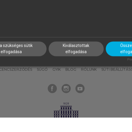
nyokat, hogy bármikor azonnal
részeket, és
készíts
saj
hozzájuk férhess!
jegyzeteket!
a szükséges sütik
Kiválasztottak
Összes
elfogadása
elfogadása
elfog
KNAK
SZERKESZTÉSI ÉS LEKTORÁLÁSI ALAPELVEK
MI – ÁLTALÁNOS
Pow
ICENCSZERZŐDÉS
SÚGÓ
GYIK
BLOG
RÓLUNK
SÜTI BEÁLLÍTÁS