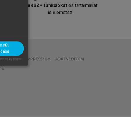
át
MeRSZ+ funkciókat
és tartalmakat
is elérhetsz.
 süti
adása
 IRÁNYELVEK
IMPRESSZUM
ADATVÉDELEM
ered by Klaro!
OK