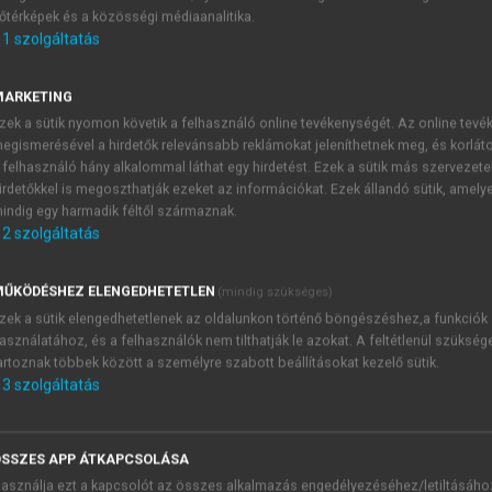
őtérképek és a közösségi médiaanalitika.
E-MAIL-CÍM
1
szolgáltatás
MARKETING
NÉV
zek a sütik nyomon követik a felhasználó online tevékenységét. Az online tev
egismerésével a hirdetők relevánsabb reklámokat jeleníthetnek meg, és korlát
 felhasználó hány alkalommal láthat egy hirdetést. Ezek a sütik más szervezete
JELSZÓ
irdetőkkel is megoszthatják ezeket az információkat. Ezek állandó sütik, amely
indig egy harmadik féltől származnak.
2
szolgáltatás
JELSZÓ ÚJRA
PÉS
ŰKÖDÉSHEZ ELENGEDHETETLEN
(mindig szükséges)
zek a sütik elengedhetetlenek az oldalunkon történő böngészéshez,a funkciók
asználatához, és a felhasználók nem tilthatják le azokat. A feltétlenül szükség
Kérek értesítést a MeRSZ új
artoznak többek között a személyre szabott beállításokat kezelő sütik.
Kérek értesítést az Akadémi
3
szolgáltatás
akcióiról.
 VAGY?
Az
Adatkezelési tájékozta
yi azonosítóval
veszem és elfogadom.
SSZES APP ÁTKAPCSOLÁSA
Az
Általános vásárlási felt
asználja ezt a kapcsolót az összes alkalmazás engedélyezéséhez/letiltásáho