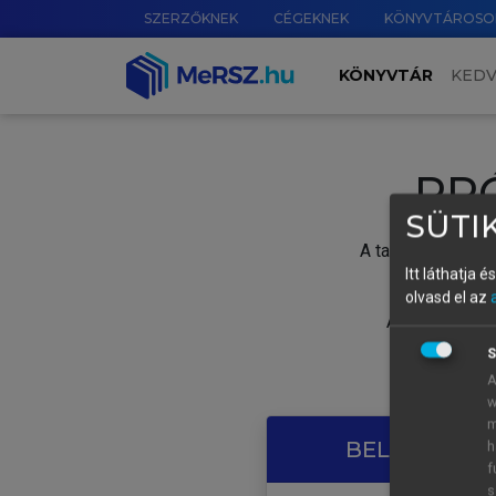
SZERZŐKNEK
CÉGEKNEK
KÖNYVTÁROSO
KÖNYVTÁR
KED
PR
SÜTIK
A tartalom megtek
Itt láthatja 
olvasd el az
A próbaidősza
S
A
w
m
BELÉPÉS SAJ
h
f
s