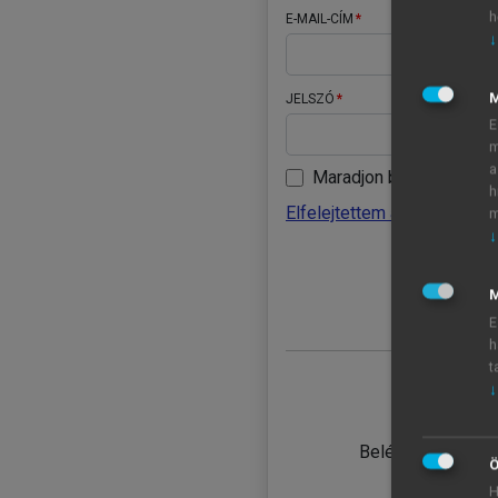
h
E-MAIL-CÍM
↓
JELSZÓ
E
m
a
Maradjon belépve
h
Elfelejtettem a jelszavamat
m
↓
BELÉ
M
E
h
t
↓
TANULÓ
Belépés intézmén
Ö
H