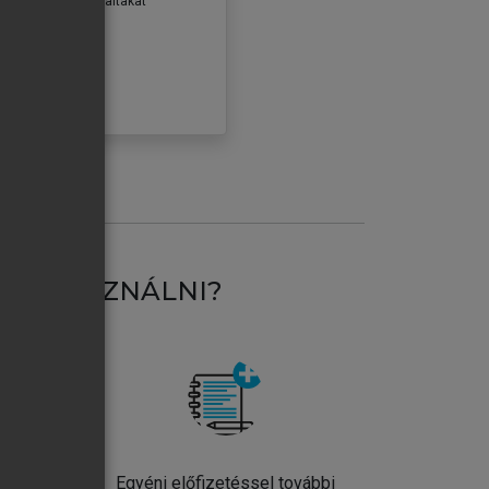
erződéseiben foglaltakat
ogadom.
ÓBÁLOM
AT HASZNÁLNI?
ntos
Egyéni előfizetéssel további