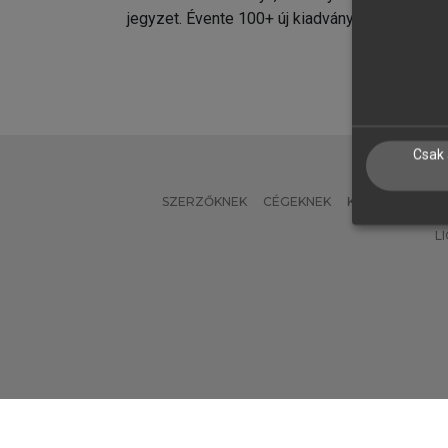
jegyzet. Évente 100+ új kiadvány.
kiadvá
Csak 
SZERZŐKNEK
CÉGEKNEK
KÖNYVTÁROSO
L
Verzió: 2.7.2