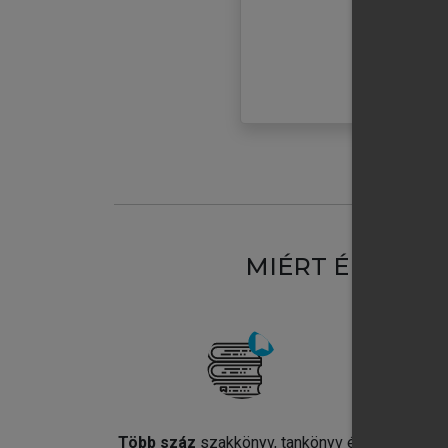
MIÉRT ÉRDEME
Több száz
szakkönyv, tankönyv és
Jel