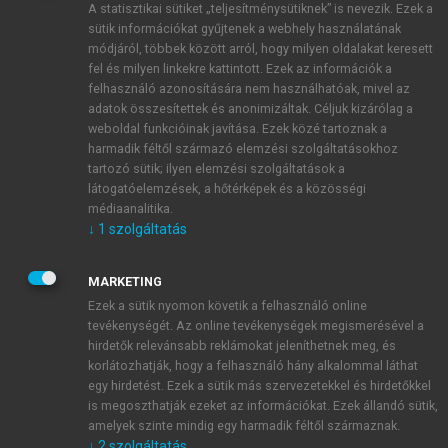
A statisztikai sütiket „teljesítménysütiknek” is nevezik. Ezek a
sütik információkat gyűjtenek a webhely használatának
módjáról, többek között arról, hogy milyen oldalakat keresett
ÚJ FIÓK LÉTREHOZÁSA
fel és milyen linkekre kattintott. Ezek az információk a
1 óra díjmentes hozzáférés
felhasználó azonosítására nem használhatóak, mivel az
adatok összesítettek és anonimizáltak. Céljuk kizárólag a
weboldal funkcióinak javítása. Ezek közé tartoznak a
E-MAIL-CÍM
harmadik féltől származó elemzési szolgáltatásokhoz
tartozó sütik; ilyen elemzési szolgáltatások a
látogatóelemzések, a hőtérképek és a közösségi
NÉV
médiaanalitika.
↓
1
szolgáltatás
JELSZÓ
MARKETING
Ezek a sütik nyomon követik a felhasználó online
tevékenységét. Az online tevékenységek megismerésével a
JELSZÓ ÚJRA
hirdetők relevánsabb reklámokat jeleníthetnek meg, és
korlátozhatják, hogy a felhasználó hány alkalommal láthat
egy hirdetést. Ezek a sütik más szervezetekkel és hirdetőkkel
is megoszthatják ezeket az információkat. Ezek állandó sütik,
Kérek értesítést a MeRSZ újdonságairól, akcióiról.
amelyek szinte mindig egy harmadik féltől származnak.
↓
2
szolgáltatás