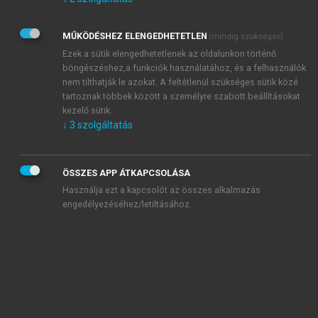
Kérek értesítést az Akadémiai Kiadó Zrt. újdonságairól,
akcióiról.
MŰKÖDÉSHEZ ELENGEDHETETLEN
(mindig szükséges)
Az
Adatkezelési tájékoztatóban
foglaltakat tudomásul
veszem és elfogadom.
Ezek a sütik elengedhetetlenek az oldalunkon történő
Az
Általános vásárlási feltételeket
, valamint a
szotar.net
és a
böngészéshez,a funkciók használatához, és a felhasználók
mersz.hu
oldalak licencszerződéseiben foglaltakat
nem tilthatják le azokat. A feltétlenül szükséges sütik közé
tudomásul veszem és elfogadom.
tartoznak többek között a személyre szabott beállításokat
kezelő sütik.
↓
3
szolgáltatás
KIPRÓBÁLOM
ÖSSZES APP ÁTKAPCSOLÁSA
Használja ezt a kapcsolót az összes alkalmazás
engedélyezéséhez/letiltásához.
MIÉRT ÉRDEMES A MERSZ ONLINE
OKOSKÖNYVTÁRAT HASZNÁLNI?