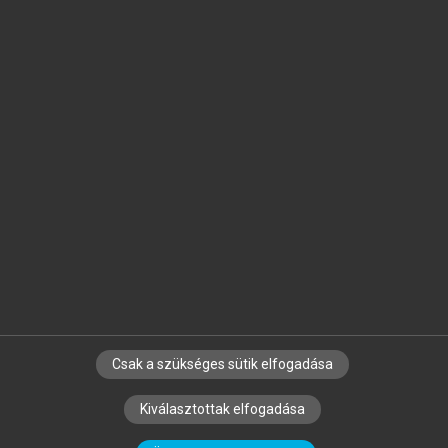
Jelöld meg a számodra fontos részeket, és
készíts
saját
jegyzeteket!
Egyéni előfizetéssel további
MeRSZ+ funkciókat
és
tartalmakat is elérhetsz.
Csak a szükséges sütik elfogadása
SZERZŐKNEK
CÉGEKNEK
KÖNYVTÁROSOKNAK
Kiválasztottak elfogadása
SZERKESZTÉSI ÉS LEKTORÁLÁSI ALAPELVEK