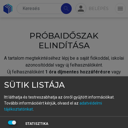
person
search
menu
BELÉPÉS
PRÓBAIDŐSZAK
ELINDÍTÁSA
A tartalom megtekintéséhez lépj be a saját fiókoddal, iskolai
azonosítóddal vagy új felhasználóként.
Új felhasználóként
1 óra díjmentes hozzáférésre
vagy
jogosult.
SÜTIK LISTÁJA
A próbaidőszak elindításához,
jelentkezz
be meglévő
fiókoddal,
vagy hozz létre új fiókot.
Itt láthatja és testreszabhatja az önről gyűjtött információkat.
További információért kérjük, olvasd el az
adatvédelmi
A regisztráció után a
próbaidőszak
automatikusan
elindul.
tájékoztatónkat
.
BELÉPÉS SAJÁT FIÓKKAL
STATISZTIKA