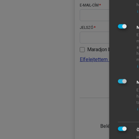
h
E-MAIL-CÍM
↓
JELSZÓ
E
m
a
Maradjon belépve
h
Elfelejtettem a jelszavamat
m
↓
BELÉ
M
E
h
t
↓
TANULÓ
Belépés intézmén
Ö
H