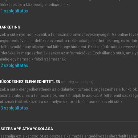
őtérképek és a közösségi médiaanalitika.
E-MAIL-CÍM
1
szolgáltatás
MARKETING
NÉV
zek a sütik nyomon követik a felhasználó online tevékenységét. Az online tev
egismerésével a hirdetők relevánsabb reklámokat jeleníthetnek meg, és korlát
 felhasználó hány alkalommal láthat egy hirdetést. Ezek a sütik más szervezete
JELSZÓ
irdetőkkel is megoszthatják ezeket az információkat. Ezek állandó sütik, amely
indig egy harmadik féltől származnak.
2
szolgáltatás
JELSZÓ ÚJRA
PÉS
ŰKÖDÉSHEZ ELENGEDHETETLEN
(mindig szükséges)
zek a sütik elengedhetetlenek az oldalunkon történő böngészéshez,a funkciók
asználatához, és a felhasználók nem tilthatják le azokat. A feltétlenül szükség
Kérek értesítést a MeRSZ új
artoznak többek között a személyre szabott beállításokat kezelő sütik.
Kérek értesítést az Akadémi
3
szolgáltatás
akcióiról.
 VAGY?
Az
Adatkezelési tájékozta
yi azonosítóval
veszem és elfogadom.
SSZES APP ÁTKAPCSOLÁSA
Az
Általános vásárlási felt
asználja ezt a kapcsolót az összes alkalmazás engedélyezéséhez/letiltásáho