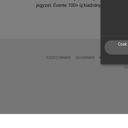
jegyzet. Évente 100+ új kiadvány.
kiadvá
Csak 
SZERZŐKNEK
CÉGEKNEK
KÖNYVTÁROSO
L
Verzió: 2.7.2