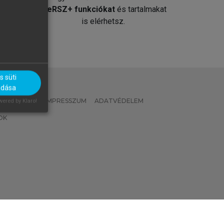
át
MeRSZ+ funkciókat
és tartalmakat
is elérhetsz.
 süti
adása
 IRÁNYELVEK
IMPRESSZUM
ADATVÉDELEM
ered by Klaro!
OK