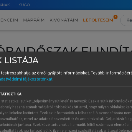
KNAK
SÚGÓ
VENCEIM
MAPPÁIM
KIVONATAIM
LETÖLTÉSEIM
ÓBAIDŐSZAK ELINDÍT
 LISTÁJA
intéséhez lépj be a saját fiókoddal, iskolai azonosítóddal vagy ú
és testreszabhatja az önről gyűjtött információkat.
További információért 
Új felhasználóként
1 óra díjmentes hozzáférésre
vagy jogosult
adatvédelmi tájékoztatónkat
.
k elindításához,
jelentkezz
be meglévő fiókoddal,
vagy hozz lé
A regisztráció után a
próbaidőszak
automatikusan
elindul.
TATISZTIKA
 statisztikai sütiket „teljesítménysütiknek” is nevezik. Ezek a sütik információka
ebhely használatának módjáról, többek között arról, hogy milyen oldalakat kere
ilyen linkekre kattintott. Ezek az információk a felhasználó azonosítására nem
ÚJ FIÓK 
ÁT FIÓKKAL
asználhatóak, mivel az adatok összesítettek és anonimizáltak. Céljuk kizáróla
1 óra díjme
unkcióinak javítása. Ezek közé tartoznak a harmadik féltől származó elemzési
zolgáltatásokhoz tartozó sütik; ilyen elemzési szolgáltatások a látogatóelemz