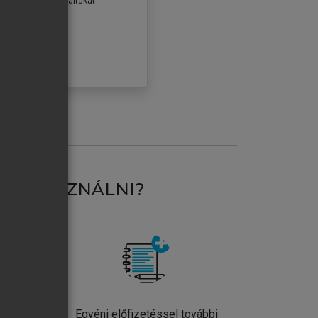
erződéseiben foglaltakat
ogadom.
ÓBÁLOM
AT HASZNÁLNI?
ntos
Egyéni előfizetéssel további