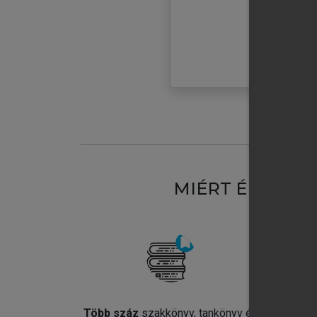
MIÉRT ÉRDEME
Több száz
szakkönyv, tankönyv és
Jel