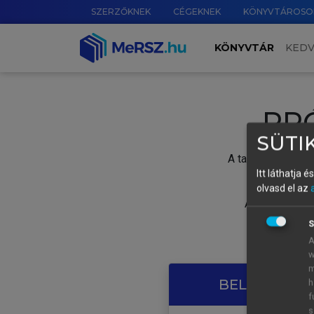
SZERZŐKNEK
CÉGEKNEK
KÖNYVTÁROSO
KÖNYVTÁR
KED
PR
SÜTIK
A tartalom megtek
Itt láthatja 
olvasd el az
A próbaidősza
S
A
w
m
BELÉPÉS SAJ
h
f
s