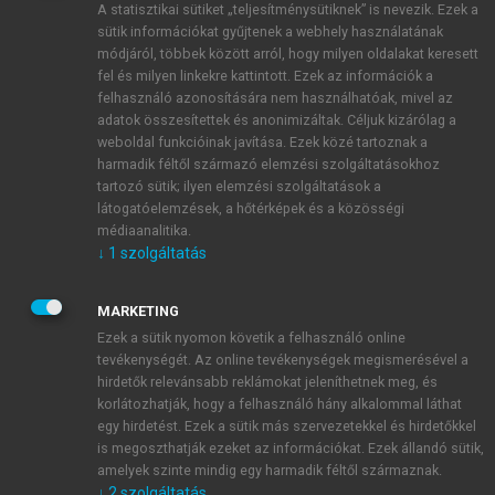
A statisztikai sütiket „teljesítménysütiknek” is nevezik. Ezek a
sütik információkat gyűjtenek a webhely használatának
módjáról, többek között arról, hogy milyen oldalakat keresett
ÚJ FIÓK LÉTREHOZÁSA
fel és milyen linkekre kattintott. Ezek az információk a
1 óra díjmentes hozzáférés
felhasználó azonosítására nem használhatóak, mivel az
adatok összesítettek és anonimizáltak. Céljuk kizárólag a
weboldal funkcióinak javítása. Ezek közé tartoznak a
E-MAIL-CÍM
harmadik féltől származó elemzési szolgáltatásokhoz
tartozó sütik; ilyen elemzési szolgáltatások a
látogatóelemzések, a hőtérképek és a közösségi
NÉV
médiaanalitika.
↓
1
szolgáltatás
JELSZÓ
MARKETING
Ezek a sütik nyomon követik a felhasználó online
tevékenységét. Az online tevékenységek megismerésével a
JELSZÓ ÚJRA
hirdetők relevánsabb reklámokat jeleníthetnek meg, és
korlátozhatják, hogy a felhasználó hány alkalommal láthat
egy hirdetést. Ezek a sütik más szervezetekkel és hirdetőkkel
is megoszthatják ezeket az információkat. Ezek állandó sütik,
Kérek értesítést a MeRSZ újdonságairól, akcióiról.
amelyek szinte mindig egy harmadik féltől származnak.
↓
2
szolgáltatás