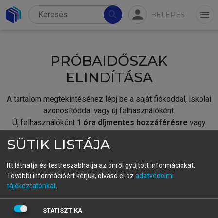
person
search
menu
BELÉPÉS
PRÓBAIDŐSZAK
ELINDÍTÁSA
A tartalom megtekintéséhez lépj be a saját fiókoddal, iskolai
azonosítóddal vagy új felhasználóként.
Új felhasználóként
1 óra díjmentes hozzáférésre
vagy
jogosult.
SÜTIK LISTÁJA
A próbaidőszak elindításához,
jelentkezz
be meglévő
fiókoddal,
vagy hozz létre új fiókot.
Itt láthatja és testreszabhatja az önről gyűjtött információkat.
További információért kérjük, olvasd el az
adatvédelmi
A regisztráció után a
próbaidőszak
automatikusan
elindul.
tájékoztatónkat
.
BELÉPÉS SAJÁT FIÓKKAL
STATISZTIKA