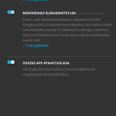
Kérek értesítést az Akadémiai Kiadó Zrt. újdonságairól,
akcióiról.
MŰKÖDÉSHEZ ELENGEDHETETLEN
(mindig szükséges)
Az
Adatkezelési tájékoztatóban
foglaltakat tudomásul
veszem és elfogadom.
Ezek a sütik elengedhetetlenek az oldalunkon történő
Az
Általános vásárlási feltételeket
, valamint a
szotar.net
és a
böngészéshez,a funkciók használatához, és a felhasználók
mersz.hu
oldalak licencszerződéseiben foglaltakat
nem tilthatják le azokat. A feltétlenül szükséges sütik közé
tudomásul veszem és elfogadom.
tartoznak többek között a személyre szabott beállításokat
kezelő sütik.
↓
3
szolgáltatás
KIPRÓBÁLOM
ÖSSZES APP ÁTKAPCSOLÁSA
Használja ezt a kapcsolót az összes alkalmazás
engedélyezéséhez/letiltásához.
MIÉRT ÉRDEMES A MERSZ ONLINE
OKOSKÖNYVTÁRAT HASZNÁLNI?