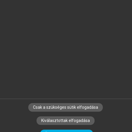
Jelöld meg a számodra fontos részeket, és
készíts
saját
jegyzeteket!
Egyéni előfizetéssel további
MeRSZ+ funkciókat
és
tartalmakat is elérhetsz.
Csak a szükséges sütik elfogadása
SZERZŐKNEK
CÉGEKNEK
KÖNYVTÁROSOKNAK
Kiválasztottak elfogadása
SZERKESZTÉSI ÉS LEKTORÁLÁSI ALAPELVEK