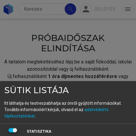
person
search
menu
BELÉPÉS
PRÓBAIDŐSZAK
ELINDÍTÁSA
A tartalom megtekintéséhez lépj be a saját fiókoddal, iskolai
azonosítóddal vagy új felhasználóként.
Új felhasználóként
1 óra díjmentes hozzáférésre
vagy
jogosult.
SÜTIK LISTÁJA
A próbaidőszak elindításához,
jelentkezz
be meglévő
fiókoddal,
vagy hozz létre új fiókot.
Itt láthatja és testreszabhatja az önről gyűjtött információkat.
További információért kérjük, olvasd el az
adatvédelmi
A regisztráció után a
próbaidőszak
automatikusan
elindul.
tájékoztatónkat
.
BELÉPÉS SAJÁT FIÓKKAL
STATISZTIKA