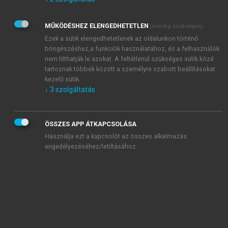
Kérek értesítést az Akadémiai Kiadó Zrt. újdonságairól,
akcióiról.
MŰKÖDÉSHEZ ELENGEDHETETLEN
(mindig szükséges)
Az
Adatkezelési tájékoztatóban
foglaltakat tudomásul
veszem és elfogadom.
Ezek a sütik elengedhetetlenek az oldalunkon történő
Az
Általános vásárlási feltételeket
, valamint a
szotar.net
és a
böngészéshez,a funkciók használatához, és a felhasználók
mersz.hu
oldalak licencszerződéseiben foglaltakat
nem tilthatják le azokat. A feltétlenül szükséges sütik közé
tudomásul veszem és elfogadom.
tartoznak többek között a személyre szabott beállításokat
kezelő sütik.
↓
3
szolgáltatás
KIPRÓBÁLOM
ÖSSZES APP ÁTKAPCSOLÁSA
Használja ezt a kapcsolót az összes alkalmazás
engedélyezéséhez/letiltásához.
MIÉRT ÉRDEMES A MERSZ ONLINE
OKOSKÖNYVTÁRAT HASZNÁLNI?