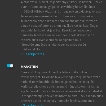
A statisztikai sütiket „teljesítménysütiknek” is nevezik. Ezek a
sütik információkat gyűjtenek a webhely használatának
módjáról, többek között arról, hogy milyen oldalakat keresett
ÚJ FIÓK LÉTREHOZÁSA
fel és milyen linkekre kattintott. Ezek az információk a
1 óra díjmentes hozzáférés
felhasználó azonosítására nem használhatóak, mivel az
adatok összesítettek és anonimizáltak. Céljuk kizárólag a
weboldal funkcióinak javítása. Ezek közé tartoznak a
E-MAIL-CÍM
harmadik féltől származó elemzési szolgáltatásokhoz
tartozó sütik; ilyen elemzési szolgáltatások a
látogatóelemzések, a hőtérképek és a közösségi
NÉV
médiaanalitika.
↓
1
szolgáltatás
JELSZÓ
MARKETING
Ezek a sütik nyomon követik a felhasználó online
tevékenységét. Az online tevékenységek megismerésével a
JELSZÓ ÚJRA
hirdetők relevánsabb reklámokat jeleníthetnek meg, és
korlátozhatják, hogy a felhasználó hány alkalommal láthat
egy hirdetést. Ezek a sütik más szervezetekkel és hirdetőkkel
is megoszthatják ezeket az információkat. Ezek állandó sütik,
Kérek értesítést a MeRSZ újdonságairól, akcióiról.
amelyek szinte mindig egy harmadik féltől származnak.
↓
2
szolgáltatás