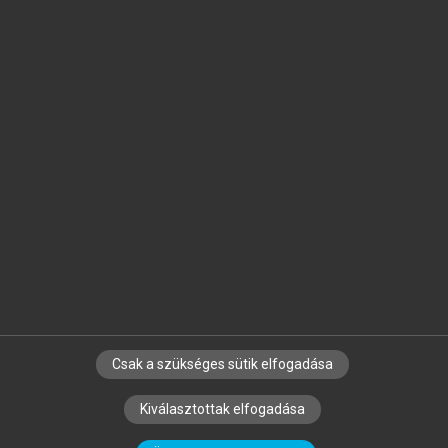
Jelöld meg a számodra fontos részeket, és
készíts
saját
jegyzeteket!
Egyéni előfizetéssel további
MeRSZ+ funkciókat
és
tartalmakat is elérhetsz.
Csak a szükséges sütik elfogadása
SZERZŐKNEK
CÉGEKNEK
KÖNYVTÁROSOKNAK
Kiválasztottak elfogadása
SZERKESZTÉSI ÉS LEKTORÁLÁSI ALAPELVEK