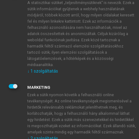
A statisztikai sütiket „teljesítménysütiknek” is nevezik. Ezek a
sütik információkat gyűjtenek a webhely használatának
módjáról, többek között arról, hogy milyen oldalakat keresett
ÚJ FIÓK LÉTREHOZÁSA
fel és milyen linkekre kattintott. Ezek az információk a
1 óra díjmentes hozzáférés
felhasználó azonosítására nem használhatóak, mivel az
adatok összesítettek és anonimizáltak. Céljuk kizárólag a
weboldal funkcióinak javítása. Ezek közé tartoznak a
E-MAIL-CÍM
harmadik féltől származó elemzési szolgáltatásokhoz
tartozó sütik; ilyen elemzési szolgáltatások a
látogatóelemzések, a hőtérképek és a közösségi
NÉV
médiaanalitika.
↓
1
szolgáltatás
JELSZÓ
MARKETING
Ezek a sütik nyomon követik a felhasználó online
tevékenységét. Az online tevékenységek megismerésével a
JELSZÓ ÚJRA
hirdetők relevánsabb reklámokat jeleníthetnek meg, és
korlátozhatják, hogy a felhasználó hány alkalommal láthat
egy hirdetést. Ezek a sütik más szervezetekkel és hirdetőkkel
is megoszthatják ezeket az információkat. Ezek állandó sütik,
Kérek értesítést a MeRSZ újdonságairól, akcióiról.
amelyek szinte mindig egy harmadik féltől származnak.
↓
2
szolgáltatás