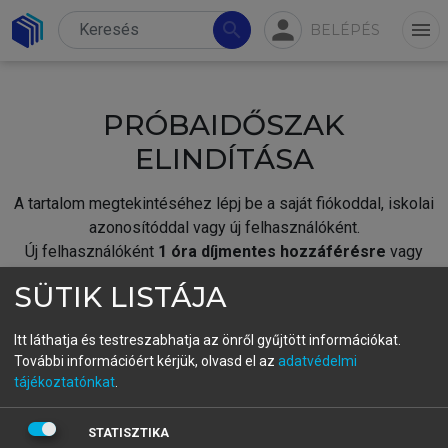
person
search
menu
BELÉPÉS
PRÓBAIDŐSZAK
ELINDÍTÁSA
A tartalom megtekintéséhez lépj be a saját fiókoddal, iskolai
azonosítóddal vagy új felhasználóként.
Új felhasználóként
1 óra díjmentes hozzáférésre
vagy
jogosult.
SÜTIK LISTÁJA
A próbaidőszak elindításához,
jelentkezz
be meglévő
fiókoddal,
vagy hozz létre új fiókot.
Itt láthatja és testreszabhatja az önről gyűjtött információkat.
További információért kérjük, olvasd el az
adatvédelmi
A regisztráció után a
próbaidőszak
automatikusan
elindul.
tájékoztatónkat
.
BELÉPÉS SAJÁT FIÓKKAL
STATISZTIKA