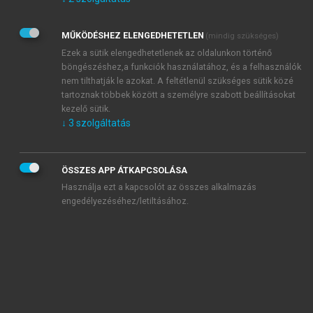
Kérek értesítést az Akadémiai Kiadó Zrt. újdonságairól,
akcióiról.
MŰKÖDÉSHEZ ELENGEDHETETLEN
(mindig szükséges)
Az
Adatkezelési tájékoztatóban
foglaltakat tudomásul
veszem és elfogadom.
Ezek a sütik elengedhetetlenek az oldalunkon történő
Az
Általános vásárlási feltételeket
, valamint a
szotar.net
és a
böngészéshez,a funkciók használatához, és a felhasználók
mersz.hu
oldalak licencszerződéseiben foglaltakat
nem tilthatják le azokat. A feltétlenül szükséges sütik közé
tudomásul veszem és elfogadom.
tartoznak többek között a személyre szabott beállításokat
kezelő sütik.
↓
3
szolgáltatás
KIPRÓBÁLOM
ÖSSZES APP ÁTKAPCSOLÁSA
Használja ezt a kapcsolót az összes alkalmazás
engedélyezéséhez/letiltásához.
MIÉRT ÉRDEMES A MERSZ ONLINE
OKOSKÖNYVTÁRAT HASZNÁLNI?