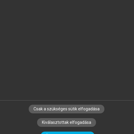
Jelöld meg a számodra fontos részeket, és
készíts
saját
jegyzeteket!
Egyéni előfizetéssel további
MeRSZ+ funkciókat
és
tartalmakat is elérhetsz.
Csak a szükséges sütik elfogadása
SZERZŐKNEK
CÉGEKNEK
KÖNYVTÁROSOKNAK
Kiválasztottak elfogadása
SZERKESZTÉSI ÉS LEKTORÁLÁSI ALAPELVEK