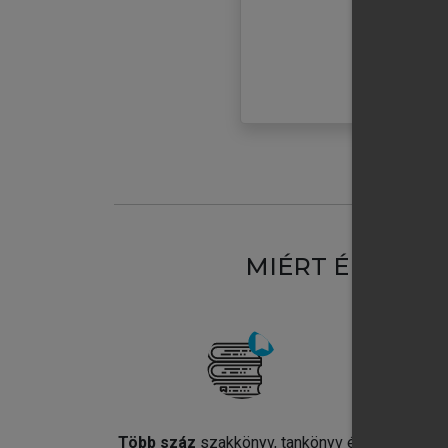
MIÉRT ÉRDEME
Több száz
szakkönyv, tankönyv és
Jel