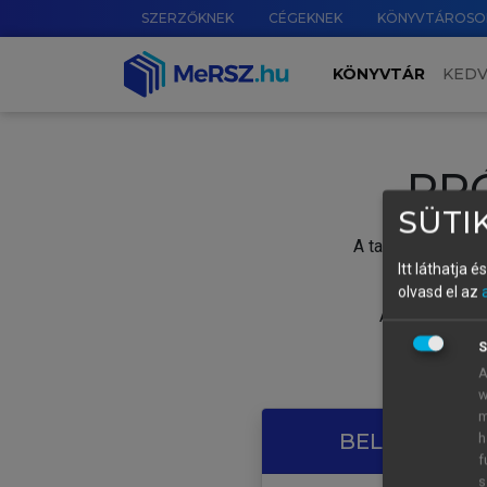
SZERZŐKNEK
CÉGEKNEK
KÖNYVTÁROSO
KÖNYVTÁR
KED
PR
SÜTIK
A tartalom megtek
Itt láthatja 
olvasd el az
A próbaidősza
S
A
w
m
BELÉPÉS SAJ
h
f
s