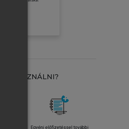
erződéseiben foglaltakat
ogadom.
ÓBÁLOM
AT HASZNÁLNI?
ntos
Egyéni előfizetéssel további