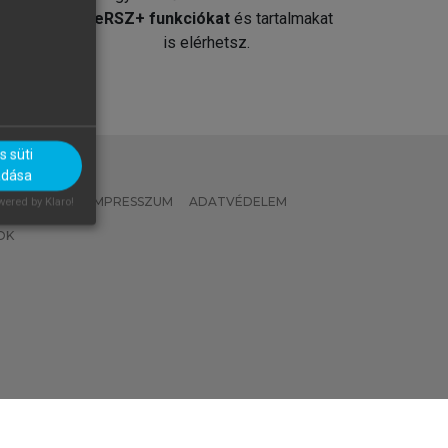
át
MeRSZ+ funkciókat
és tartalmakat
is elérhetsz.
 süti
adása
 IRÁNYELVEK
IMPRESSZUM
ADATVÉDELEM
ered by Klaro!
OK