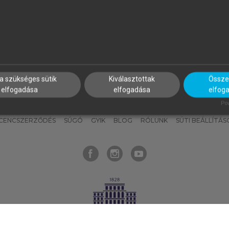
nyokat, hogy bármikor azonnal
részeket, és
készíts
saj
hozzájuk férhess!
jegyzeteket!
a szükséges sütik
Kiválasztottak
Összes
elfogadása
elfogadása
elfog
KNAK
SZERKESZTÉSI ÉS LEKTORÁLÁSI ALAPELVEK
MI – ÁLTALÁNOS
Pow
ICENCSZERZŐDÉS
SÚGÓ
GYIK
BLOG
RÓLUNK
SÜTI BEÁLLÍTÁS