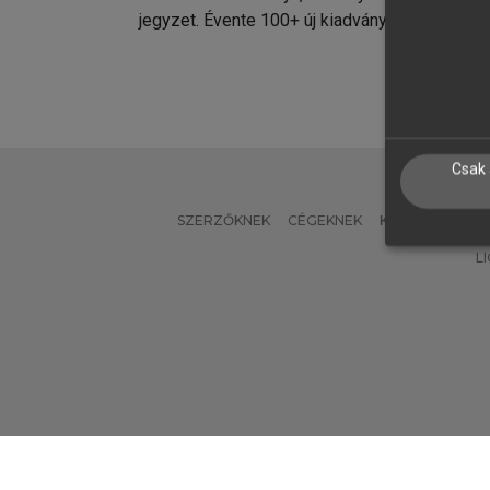
jegyzet. Évente 100+ új kiadvány.
kiadvá
Csak 
SZERZŐKNEK
CÉGEKNEK
KÖNYVTÁROSO
L
Verzió: 2.7.2