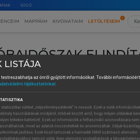
KNAK
SÚGÓ
VENCEIM
MAPPÁIM
KIVONATAIM
LETÖLTÉSEIM
ÓBAIDŐSZAK ELINDÍT
 LISTÁJA
intéséhez lépj be a saját fiókoddal, iskolai azonosítóddal vagy ú
és testreszabhatja az önről gyűjtött információkat.
További információért 
Új felhasználóként
1 óra díjmentes hozzáférésre
vagy jogosult
adatvédelmi tájékoztatónkat
.
k elindításához,
jelentkezz
be meglévő fiókoddal,
vagy hozz lé
A regisztráció után a
próbaidőszak
automatikusan
elindul.
TATISZTIKA
 statisztikai sütiket „teljesítménysütiknek” is nevezik. Ezek a sütik információka
ebhely használatának módjáról, többek között arról, hogy milyen oldalakat kere
ilyen linkekre kattintott. Ezek az információk a felhasználó azonosítására nem
ÚJ FIÓK 
ÁT FIÓKKAL
asználhatóak, mivel az adatok összesítettek és anonimizáltak. Céljuk kizáróla
1 óra díjme
unkcióinak javítása. Ezek közé tartoznak a harmadik féltől származó elemzési
zolgáltatásokhoz tartozó sütik; ilyen elemzési szolgáltatások a látogatóelemz