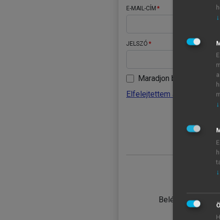
h
E-MAIL-CÍM
↓
JELSZÓ
E
m
a
Maradjon belépve
h
Elfelejtettem a jelszavamat
m
↓
BELÉ
M
E
h
t
↓
TANULÓ
Belépés intézmén
Ö
H