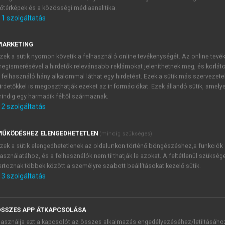
őtérképek és a közösségi médiaanalitika.
E-MAIL-CÍM
1
szolgáltatás
MARKETING
NÉV
zek a sütik nyomon követik a felhasználó online tevékenységét. Az online tev
egismerésével a hirdetők relevánsabb reklámokat jeleníthetnek meg, és korlát
 felhasználó hány alkalommal láthat egy hirdetést. Ezek a sütik más szervezete
JELSZÓ
irdetőkkel is megoszthatják ezeket az információkat. Ezek állandó sütik, amely
indig egy harmadik féltől származnak.
2
szolgáltatás
JELSZÓ ÚJRA
PÉS
ŰKÖDÉSHEZ ELENGEDHETETLEN
(mindig szükséges)
zek a sütik elengedhetetlenek az oldalunkon történő böngészéshez,a funkciók
asználatához, és a felhasználók nem tilthatják le azokat. A feltétlenül szükség
Kérek értesítést a MeRSZ új
artoznak többek között a személyre szabott beállításokat kezelő sütik.
Kérek értesítést az Akadémi
3
szolgáltatás
akcióiról.
 VAGY?
Az
Adatkezelési tájékozta
yi azonosítóval
veszem és elfogadom.
SSZES APP ÁTKAPCSOLÁSA
Az
Általános vásárlási felt
asználja ezt a kapcsolót az összes alkalmazás engedélyezéséhez/letiltásáho