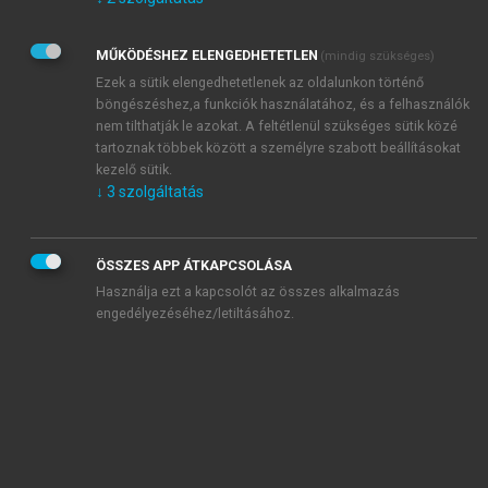
Kérek értesítést az Akadémiai Kiadó Zrt. újdonságairól,
akcióiról.
MŰKÖDÉSHEZ ELENGEDHETETLEN
(mindig szükséges)
Az
Adatkezelési tájékoztatóban
foglaltakat tudomásul
veszem és elfogadom.
Ezek a sütik elengedhetetlenek az oldalunkon történő
Az
Általános vásárlási feltételeket
, valamint a
szotar.net
és a
böngészéshez,a funkciók használatához, és a felhasználók
mersz.hu
oldalak licencszerződéseiben foglaltakat
nem tilthatják le azokat. A feltétlenül szükséges sütik közé
tudomásul veszem és elfogadom.
tartoznak többek között a személyre szabott beállításokat
kezelő sütik.
↓
3
szolgáltatás
KIPRÓBÁLOM
ÖSSZES APP ÁTKAPCSOLÁSA
Használja ezt a kapcsolót az összes alkalmazás
engedélyezéséhez/letiltásához.
MIÉRT ÉRDEMES A MERSZ ONLINE
OKOSKÖNYVTÁRAT HASZNÁLNI?