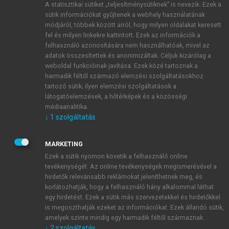
A statisztikai sütiket „teljesítménysütiknek” is nevezik. Ezek a
sütik információkat gyűjtenek a webhely használatának
módjáról, többek között arról, hogy milyen oldalakat keresett
ÚJ FIÓK LÉTREHOZÁSA
fel és milyen linkekre kattintott. Ezek az információk a
1 óra díjmentes hozzáférés
felhasználó azonosítására nem használhatóak, mivel az
adatok összesítettek és anonimizáltak. Céljuk kizárólag a
weboldal funkcióinak javítása. Ezek közé tartoznak a
E-MAIL-CÍM
harmadik féltől származó elemzési szolgáltatásokhoz
tartozó sütik; ilyen elemzési szolgáltatások a
látogatóelemzések, a hőtérképek és a közösségi
NÉV
médiaanalitika.
↓
1
szolgáltatás
JELSZÓ
MARKETING
Ezek a sütik nyomon követik a felhasználó online
tevékenységét. Az online tevékenységek megismerésével a
JELSZÓ ÚJRA
hirdetők relevánsabb reklámokat jeleníthetnek meg, és
korlátozhatják, hogy a felhasználó hány alkalommal láthat
egy hirdetést. Ezek a sütik más szervezetekkel és hirdetőkkel
is megoszthatják ezeket az információkat. Ezek állandó sütik,
Kérek értesítést a MeRSZ újdonságairól, akcióiról.
amelyek szinte mindig egy harmadik féltől származnak.
↓
2
szolgáltatás