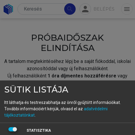
person
search
menu
BELÉPÉS
PRÓBAIDŐSZAK
ELINDÍTÁSA
A tartalom megtekintéséhez lépj be a saját fiókoddal, iskolai
azonosítóddal vagy új felhasználóként.
Új felhasználóként
1 óra díjmentes hozzáférésre
vagy
jogosult.
SÜTIK LISTÁJA
A próbaidőszak elindításához,
jelentkezz
be meglévő
fiókoddal,
vagy hozz létre új fiókot.
Itt láthatja és testreszabhatja az önről gyűjtött információkat.
További információért kérjük, olvasd el az
adatvédelmi
A regisztráció után a
próbaidőszak
automatikusan
elindul.
tájékoztatónkat
.
BELÉPÉS SAJÁT FIÓKKAL
STATISZTIKA