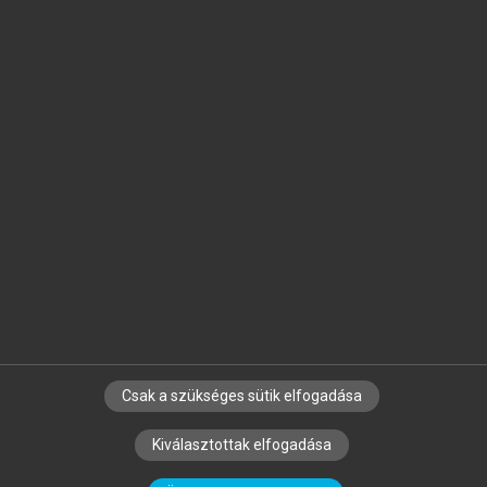
Jelöld meg a számodra fontos részeket, és
készíts
saját
jegyzeteket!
Egyéni előfizetéssel további
MeRSZ+ funkciókat
és
tartalmakat is elérhetsz.
Csak a szükséges sütik elfogadása
SZERZŐKNEK
CÉGEKNEK
KÖNYVTÁROSOKNAK
Kiválasztottak elfogadása
SZERKESZTÉSI ÉS LEKTORÁLÁSI ALAPELVEK