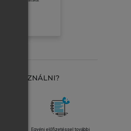
erződéseiben foglaltakat
ogadom.
ÓBÁLOM
AT HASZNÁLNI?
ntos
Egyéni előfizetéssel további