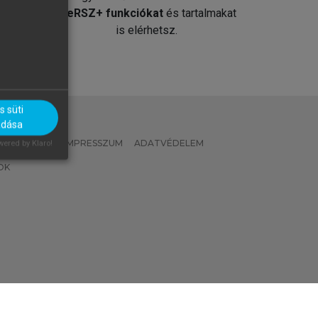
át
MeRSZ+ funkciókat
és tartalmakat
is elérhetsz.
 süti
adása
 IRÁNYELVEK
IMPRESSZUM
ADATVÉDELEM
ered by Klaro!
OK