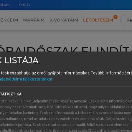
KNAK
SÚGÓ
VENCEIM
MAPPÁIM
KIVONATAIM
LETÖLTÉSEIM
ÓBAIDŐSZAK ELINDÍT
 LISTÁJA
intéséhez lépj be a saját fiókoddal, iskolai azonosítóddal vagy ú
és testreszabhatja az önről gyűjtött információkat.
További információért 
Új felhasználóként
1 óra díjmentes hozzáférésre
vagy jogosult
adatvédelmi tájékoztatónkat
.
k elindításához,
jelentkezz
be meglévő fiókoddal,
vagy hozz lé
A regisztráció után a
próbaidőszak
automatikusan
elindul.
TATISZTIKA
 statisztikai sütiket „teljesítménysütiknek” is nevezik. Ezek a sütik információka
ebhely használatának módjáról, többek között arról, hogy milyen oldalakat kere
ilyen linkekre kattintott. Ezek az információk a felhasználó azonosítására nem
ÚJ FIÓK 
ÁT FIÓKKAL
asználhatóak, mivel az adatok összesítettek és anonimizáltak. Céljuk kizáróla
1 óra díjme
unkcióinak javítása. Ezek közé tartoznak a harmadik féltől származó elemzési
zolgáltatásokhoz tartozó sütik; ilyen elemzési szolgáltatások a látogatóelemz