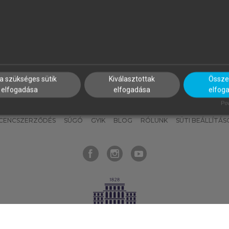
nyokat, hogy bármikor azonnal
részeket, és
készíts
saj
hozzájuk férhess!
jegyzeteket!
a szükséges sütik
Kiválasztottak
Összes
elfogadása
elfogadása
elfog
KNAK
SZERKESZTÉSI ÉS LEKTORÁLÁSI ALAPELVEK
MI – ÁLTALÁNOS
Pow
ICENCSZERZŐDÉS
SÚGÓ
GYIK
BLOG
RÓLUNK
SÜTI BEÁLLÍTÁS