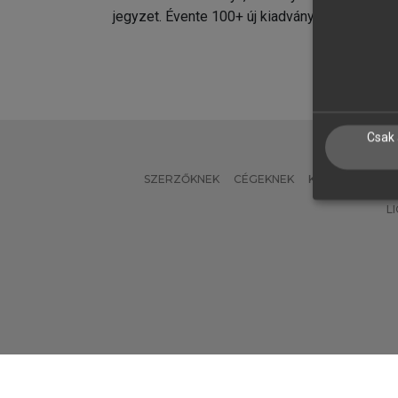
jegyzet. Évente 100+ új kiadvány.
kiadvá
Csak 
SZERZŐKNEK
CÉGEKNEK
KÖNYVTÁROSO
L
Verzió: 2.7.2