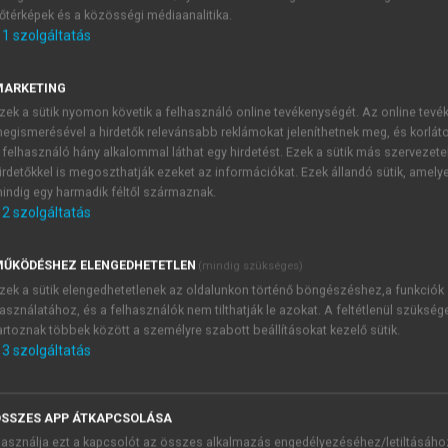
őtérképek és a közösségi médiaanalitika.
E-MAIL-CÍM
1
szolgáltatás
MARKETING
NÉV
zek a sütik nyomon követik a felhasználó online tevékenységét. Az online tev
egismerésével a hirdetők relevánsabb reklámokat jeleníthetnek meg, és korlát
 felhasználó hány alkalommal láthat egy hirdetést. Ezek a sütik más szervezete
JELSZÓ
irdetőkkel is megoszthatják ezeket az információkat. Ezek állandó sütik, amely
indig egy harmadik féltől származnak.
2
szolgáltatás
JELSZÓ ÚJRA
PÉS
ŰKÖDÉSHEZ ELENGEDHETETLEN
(mindig szükséges)
zek a sütik elengedhetetlenek az oldalunkon történő böngészéshez,a funkciók
asználatához, és a felhasználók nem tilthatják le azokat. A feltétlenül szükség
Kérek értesítést a MeRSZ új
artoznak többek között a személyre szabott beállításokat kezelő sütik.
Kérek értesítést az Akadémi
3
szolgáltatás
akcióiról.
 VAGY?
Az
Adatkezelési tájékozta
yi azonosítóval
veszem és elfogadom.
SSZES APP ÁTKAPCSOLÁSA
Az
Általános vásárlási felt
asználja ezt a kapcsolót az összes alkalmazás engedélyezéséhez/letiltásáho