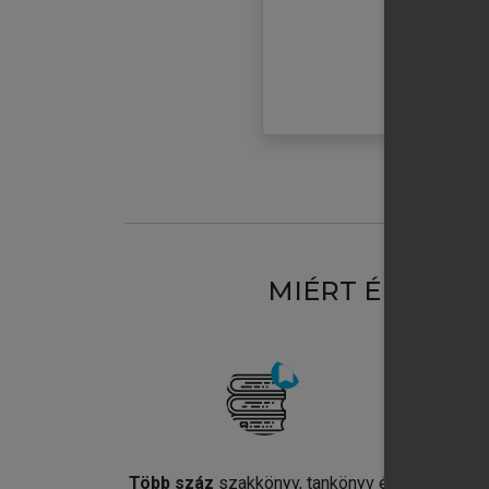
MIÉRT ÉRDEME
Több száz
szakkönyv, tankönyv és
Jel