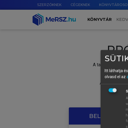
SZERZŐKNEK
CÉGEKNEK
KÖNYVTÁROSO
KÖNYVTÁR
KED
PR
SÜTIK
A tartalom megtek
Itt láthatja 
olvasd el az
A próbaidősza
S
A
w
m
BELÉPÉS SAJ
h
f
s