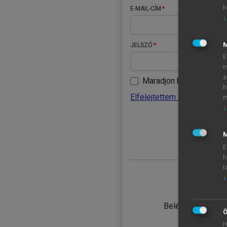
h
E-MAIL-CÍM
↓
JELSZÓ
E
m
a
Maradjon belépve
h
Elfelejtettem a jelszavamat
m
↓
BELÉ
M
E
h
t
↓
TANULÓ
Belépés intézmén
Ö
H