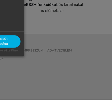
át
MeRSZ+ funkciókat
és tartalmakat
is elérhetsz.
 süti
adása
 IRÁNYELVEK
IMPRESSZUM
ADATVÉDELEM
ered by Klaro!
OK