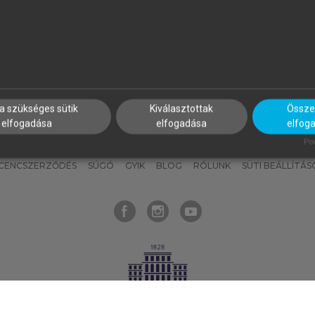
nyokat, hogy bármikor azonnal
részeket, és
készíts
saj
hozzájuk férhess!
jegyzeteket!
a szükséges sütik
Kiválasztottak
Összes
elfogadása
elfogadása
elfog
KNAK
SZERKESZTÉSI ÉS LEKTORÁLÁSI ALAPELVEK
MI – ÁLTALÁNOS
Pow
ICENCSZERZŐDÉS
SÚGÓ
GYIK
BLOG
RÓLUNK
SÜTI BEÁLLÍTÁS