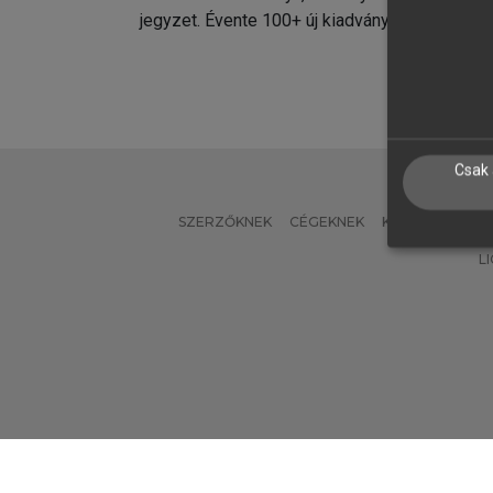
jegyzet. Évente 100+ új kiadvány.
kiadvá
Csak 
SZERZŐKNEK
CÉGEKNEK
KÖNYVTÁROSO
L
Verzió: 2.7.2