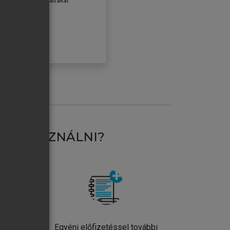
erződéseiben foglaltakat
ogadom.
ÓBÁLOM
AT HASZNÁLNI?
ntos
Egyéni előfizetéssel további