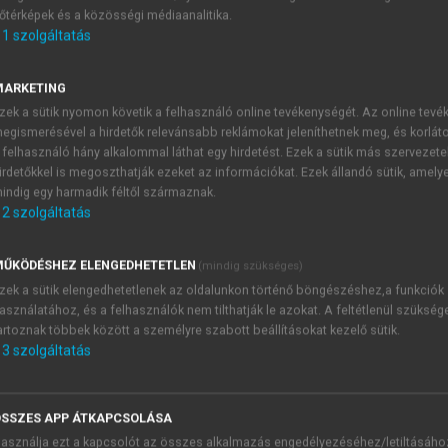
őtérképek és a közösségi médiaanalitika.
E-MAIL-CÍM
1
szolgáltatás
MARKETING
NÉV
zek a sütik nyomon követik a felhasználó online tevékenységét. Az online tev
egismerésével a hirdetők relevánsabb reklámokat jeleníthetnek meg, és korlát
 felhasználó hány alkalommal láthat egy hirdetést. Ezek a sütik más szervezete
JELSZÓ
irdetőkkel is megoszthatják ezeket az információkat. Ezek állandó sütik, amely
indig egy harmadik féltől származnak.
2
szolgáltatás
JELSZÓ ÚJRA
PÉS
ŰKÖDÉSHEZ ELENGEDHETETLEN
(mindig szükséges)
zek a sütik elengedhetetlenek az oldalunkon történő böngészéshez,a funkciók
asználatához, és a felhasználók nem tilthatják le azokat. A feltétlenül szükség
Kérek értesítést a MeRSZ új
artoznak többek között a személyre szabott beállításokat kezelő sütik.
Kérek értesítést az Akadémi
3
szolgáltatás
akcióiról.
 VAGY?
Az
Adatkezelési tájékozta
yi azonosítóval
veszem és elfogadom.
SSZES APP ÁTKAPCSOLÁSA
Az
Általános vásárlási felt
asználja ezt a kapcsolót az összes alkalmazás engedélyezéséhez/letiltásáho