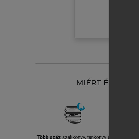
MIÉRT ÉRDEME
Több száz
szakkönyv, tankönyv és
Jel