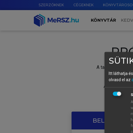
SZERZŐKNEK
CÉGEKNEK
KÖNYVTÁROSO
KÖNYVTÁR
KED
PR
SÜTIK
A tartalom megtek
Itt láthatja 
olvasd el az
A próbaidősza
S
A
w
m
BELÉPÉS SAJ
h
f
s