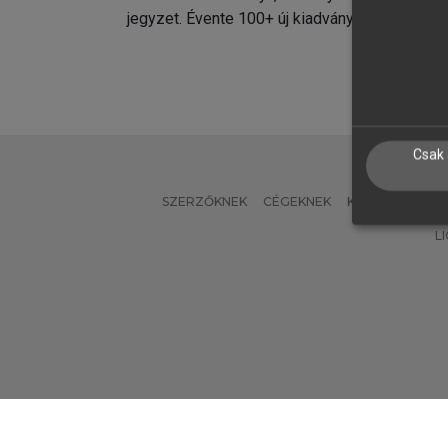
jegyzet. Évente 100+ új kiadvány.
kiadvá
Csak 
SZERZŐKNEK
CÉGEKNEK
KÖNYVTÁROSO
L
Verzió: 2.7.2