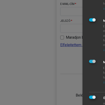
h
E-MAIL-CÍM
↓
JELSZÓ
E
m
a
Maradjon belépve
h
Elfelejtettem a jelszavamat
m
↓
BELÉ
M
E
h
t
↓
TANULÓ
Belépés intézmén
Ö
H