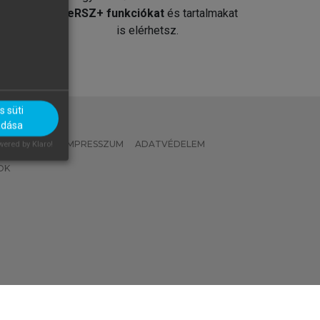
át
MeRSZ+ funkciókat
és tartalmakat
is elérhetsz.
 süti
adása
 IRÁNYELVEK
IMPRESSZUM
ADATVÉDELEM
ered by Klaro!
OK