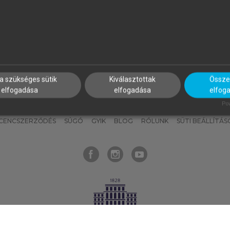
nyokat, hogy bármikor azonnal
részeket, és
készíts
saj
hozzájuk férhess!
jegyzeteket!
a szükséges sütik
Kiválasztottak
Összes
elfogadása
elfogadása
elfog
KNAK
SZERKESZTÉSI ÉS LEKTORÁLÁSI ALAPELVEK
MI – ÁLTALÁNOS
Pow
ICENCSZERZŐDÉS
SÚGÓ
GYIK
BLOG
RÓLUNK
SÜTI BEÁLLÍTÁS