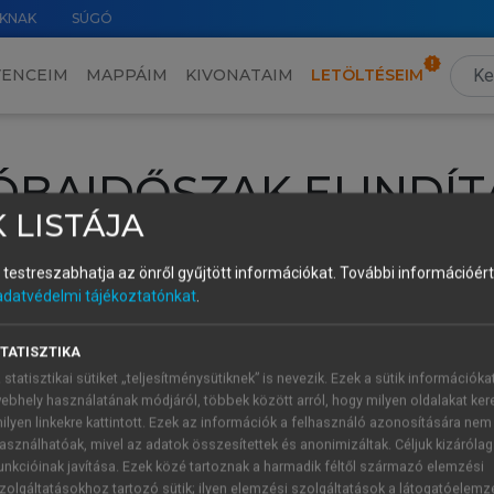
KNAK
SÚGÓ
VENCEIM
MAPPÁIM
KIVONATAIM
LETÖLTÉSEIM
ÓBAIDŐSZAK ELINDÍT
 LISTÁJA
intéséhez lépj be a saját fiókoddal, iskolai azonosítóddal vagy ú
és testreszabhatja az önről gyűjtött információkat.
További információért 
Új felhasználóként
1 óra díjmentes hozzáférésre
vagy jogosult
adatvédelmi tájékoztatónkat
.
k elindításához,
jelentkezz
be meglévő fiókoddal,
vagy hozz lé
A regisztráció után a
próbaidőszak
automatikusan
elindul.
TATISZTIKA
 statisztikai sütiket „teljesítménysütiknek” is nevezik. Ezek a sütik információka
ebhely használatának módjáról, többek között arról, hogy milyen oldalakat kere
ilyen linkekre kattintott. Ezek az információk a felhasználó azonosítására nem
ÚJ FIÓK 
ÁT FIÓKKAL
asználhatóak, mivel az adatok összesítettek és anonimizáltak. Céljuk kizáróla
1 óra díjme
unkcióinak javítása. Ezek közé tartoznak a harmadik féltől származó elemzési
zolgáltatásokhoz tartozó sütik; ilyen elemzési szolgáltatások a látogatóelemz