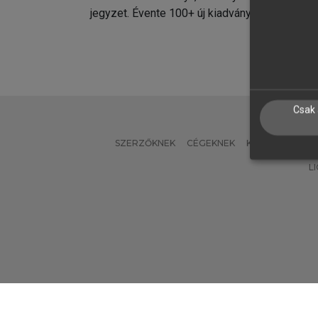
jegyzet. Évente 100+ új kiadvány.
kiadvá
Csak 
SZERZŐKNEK
CÉGEKNEK
KÖNYVTÁROSO
L
Verzió: 2.7.2