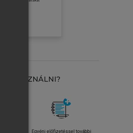
erződéseiben foglaltakat
ogadom.
ÓBÁLOM
AT HASZNÁLNI?
ntos
Egyéni előfizetéssel további