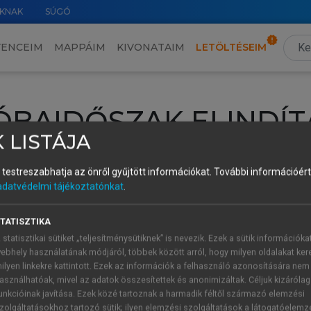
KNAK
SÚGÓ
VENCEIM
MAPPÁIM
KIVONATAIM
LETÖLTÉSEIM
ÓBAIDŐSZAK ELINDÍT
 LISTÁJA
intéséhez lépj be a saját fiókoddal, iskolai azonosítóddal vagy ú
és testreszabhatja az önről gyűjtött információkat.
További információért 
Új felhasználóként
1 óra díjmentes hozzáférésre
vagy jogosult
adatvédelmi tájékoztatónkat
.
k elindításához,
jelentkezz
be meglévő fiókoddal,
vagy hozz lé
A regisztráció után a
próbaidőszak
automatikusan
elindul.
TATISZTIKA
 statisztikai sütiket „teljesítménysütiknek” is nevezik. Ezek a sütik információka
ebhely használatának módjáról, többek között arról, hogy milyen oldalakat kere
ilyen linkekre kattintott. Ezek az információk a felhasználó azonosítására nem
ÚJ FIÓK 
ÁT FIÓKKAL
asználhatóak, mivel az adatok összesítettek és anonimizáltak. Céljuk kizáróla
1 óra díjme
unkcióinak javítása. Ezek közé tartoznak a harmadik féltől származó elemzési
zolgáltatásokhoz tartozó sütik; ilyen elemzési szolgáltatások a látogatóelemz