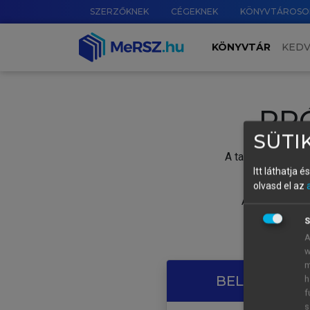
SZERZŐKNEK
CÉGEKNEK
KÖNYVTÁROSO
KÖNYVTÁR
KED
PR
SÜTIK
A tartalom megtek
Itt láthatja 
olvasd el az
A próbaidősza
S
A
w
m
BELÉPÉS SAJ
h
f
s