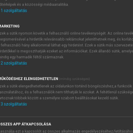
őtérképek és a közösségi médiaanalitika.
E-MAIL-CÍM
1
szolgáltatás
MARKETING
NÉV
zek a sütik nyomon követik a felhasználó online tevékenységét. Az online tev
egismerésével a hirdetők relevánsabb reklámokat jeleníthetnek meg, és korlát
 felhasználó hány alkalommal láthat egy hirdetést. Ezek a sütik más szervezete
JELSZÓ
irdetőkkel is megoszthatják ezeket az információkat. Ezek állandó sütik, amely
indig egy harmadik féltől származnak.
2
szolgáltatás
JELSZÓ ÚJRA
PÉS
ŰKÖDÉSHEZ ELENGEDHETETLEN
(mindig szükséges)
zek a sütik elengedhetetlenek az oldalunkon történő böngészéshez,a funkciók
asználatához, és a felhasználók nem tilthatják le azokat. A feltétlenül szükség
Kérek értesítést a MeRSZ új
artoznak többek között a személyre szabott beállításokat kezelő sütik.
Kérek értesítést az Akadémi
3
szolgáltatás
akcióiról.
 VAGY?
Az
Adatkezelési tájékozta
yi azonosítóval
veszem és elfogadom.
SSZES APP ÁTKAPCSOLÁSA
Az
Általános vásárlási felt
asználja ezt a kapcsolót az összes alkalmazás engedélyezéséhez/letiltásáho