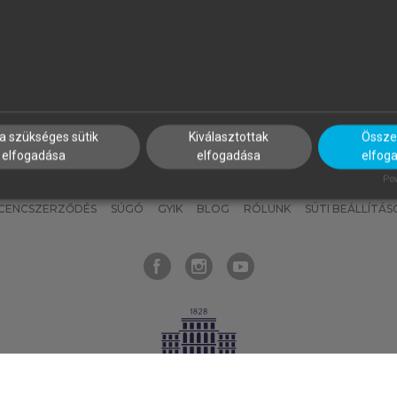
nyokat, hogy bármikor azonnal
részeket, és
készíts
saj
hozzájuk férhess!
jegyzeteket!
a szükséges sütik
Kiválasztottak
Összes
elfogadása
elfogadása
elfog
KNAK
SZERKESZTÉSI ÉS LEKTORÁLÁSI ALAPELVEK
MI – ÁLTALÁNOS
Pow
ICENCSZERZŐDÉS
SÚGÓ
GYIK
BLOG
RÓLUNK
SÜTI BEÁLLÍTÁS