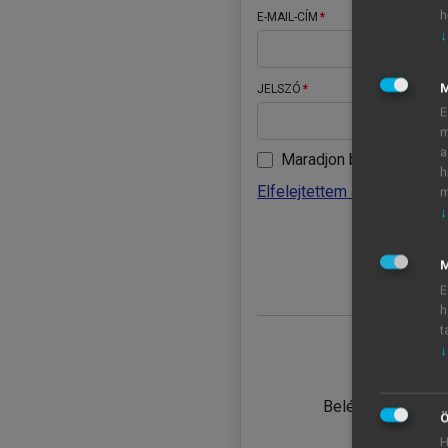
h
E-MAIL-CÍM
↓
JELSZÓ
E
m
a
Maradjon belépve
h
Elfelejtettem a jelszavamat
m
↓
BELÉ
M
E
h
t
↓
TANULÓ
Belépés intézmén
Ö
H