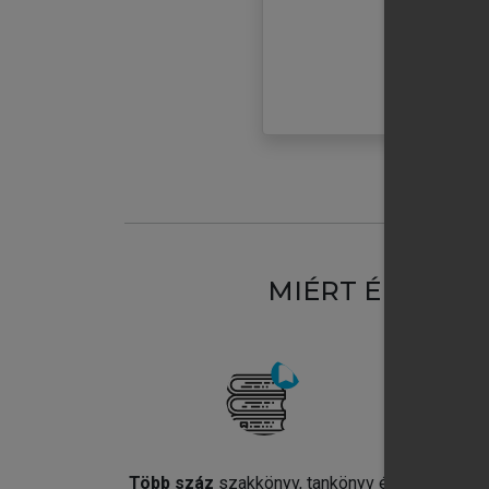
MIÉRT ÉRDEME
Több száz
szakkönyv, tankönyv és
Jel