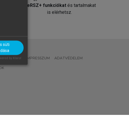
át
MeRSZ+ funkciókat
és tartalmakat
is elérhetsz.
 süti
adása
 IRÁNYELVEK
IMPRESSZUM
ADATVÉDELEM
ered by Klaro!
OK