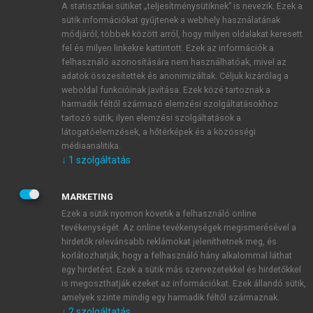
A statisztikai sütiket „teljesítménysütiknek” is nevezik. Ezek a
sütik információkat gyűjtenek a webhely használatának
módjáról, többek között arról, hogy milyen oldalakat keresett
ÚJ FIÓK LÉTREHOZÁSA
fel és milyen linkekre kattintott. Ezek az információk a
1 óra díjmentes hozzáférés
felhasználó azonosítására nem használhatóak, mivel az
adatok összesítettek és anonimizáltak. Céljuk kizárólag a
weboldal funkcióinak javítása. Ezek közé tartoznak a
E-MAIL-CÍM
harmadik féltől származó elemzési szolgáltatásokhoz
tartozó sütik; ilyen elemzési szolgáltatások a
látogatóelemzések, a hőtérképek és a közösségi
NÉV
médiaanalitika.
↓
1
szolgáltatás
JELSZÓ
MARKETING
Ezek a sütik nyomon követik a felhasználó online
tevékenységét. Az online tevékenységek megismerésével a
JELSZÓ ÚJRA
hirdetők relevánsabb reklámokat jeleníthetnek meg, és
korlátozhatják, hogy a felhasználó hány alkalommal láthat
egy hirdetést. Ezek a sütik más szervezetekkel és hirdetőkkel
is megoszthatják ezeket az információkat. Ezek állandó sütik,
Kérek értesítést a MeRSZ újdonságairól, akcióiról.
amelyek szinte mindig egy harmadik féltől származnak.
↓
2
szolgáltatás