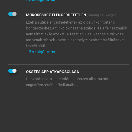
Kérek értesítést az Akadémiai Kiadó Zrt. újdonságairól,
akcióiról.
MŰKÖDÉSHEZ ELENGEDHETETLEN
(mindig szükséges)
Az
Adatkezelési tájékoztatóban
foglaltakat tudomásul
veszem és elfogadom.
Ezek a sütik elengedhetetlenek az oldalunkon történő
Az
Általános vásárlási feltételeket
, valamint a
szotar.net
és a
böngészéshez,a funkciók használatához, és a felhasználók
mersz.hu
oldalak licencszerződéseiben foglaltakat
nem tilthatják le azokat. A feltétlenül szükséges sütik közé
tudomásul veszem és elfogadom.
tartoznak többek között a személyre szabott beállításokat
kezelő sütik.
↓
3
szolgáltatás
KIPRÓBÁLOM
ÖSSZES APP ÁTKAPCSOLÁSA
Használja ezt a kapcsolót az összes alkalmazás
engedélyezéséhez/letiltásához.
MIÉRT ÉRDEMES A MERSZ ONLINE
OKOSKÖNYVTÁRAT HASZNÁLNI?