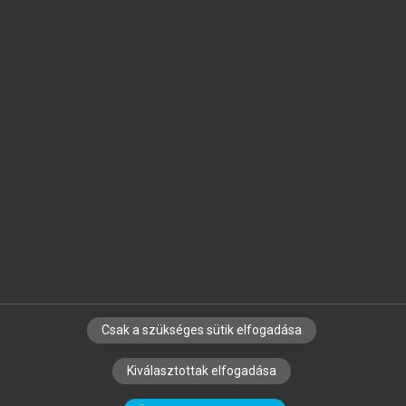
Jelöld meg a számodra fontos részeket, és
készíts
saját
jegyzeteket!
Egyéni előfizetéssel további
MeRSZ+ funkciókat
és
tartalmakat is elérhetsz.
Csak a szükséges sütik elfogadása
SZERZŐKNEK
CÉGEKNEK
KÖNYVTÁROSOKNAK
Kiválasztottak elfogadása
SZERKESZTÉSI ÉS LEKTORÁLÁSI ALAPELVEK