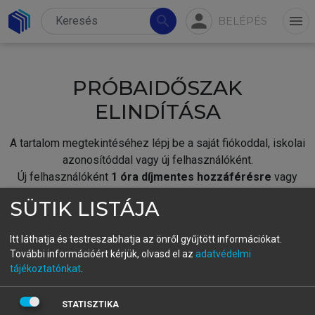
person
search
menu
BELÉPÉS
PRÓBAIDŐSZAK
ELINDÍTÁSA
A tartalom megtekintéséhez lépj be a saját fiókoddal, iskolai
azonosítóddal vagy új felhasználóként.
Új felhasználóként
1 óra díjmentes hozzáférésre
vagy
jogosult.
SÜTIK LISTÁJA
A próbaidőszak elindításához,
jelentkezz
be meglévő
fiókoddal,
vagy hozz létre új fiókot.
Itt láthatja és testreszabhatja az önről gyűjtött információkat.
További információért kérjük, olvasd el az
adatvédelmi
A regisztráció után a
próbaidőszak
automatikusan
elindul.
tájékoztatónkat
.
BELÉPÉS SAJÁT FIÓKKAL
STATISZTIKA