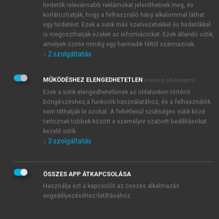
hirdetők relevánsabb reklámokat jeleníthetnek meg, és
korlátozhatják, hogy a felhasználó hány alkalommal láthat
egy hirdetést. Ezek a sütik más szervezetekkel és hirdetőkkel
is megoszthatják ezeket az információkat. Ezek állandó sütik,
amelyek szinte mindig egy harmadik féltől származnak.
↓
2
szolgáltatás
MŰKÖDÉSHEZ ELENGEDHETETLEN
(mindig szükséges)
Ezek a sütik elengedhetetlenek az oldalunkon történő
böngészéshez,a funkciók használatához, és a felhasználók
nem tilthatják le azokat. A feltétlenül szükséges sütik közé
tartoznak többek között a személyre szabott beállításokat
kezelő sütik.
↓
3
szolgáltatás
ÖSSZES APP ÁTKAPCSOLÁSA
Használja ezt a kapcsolót az összes alkalmazás
engedélyezéséhez/letiltásához.
TARTALOMJEGYZÉK