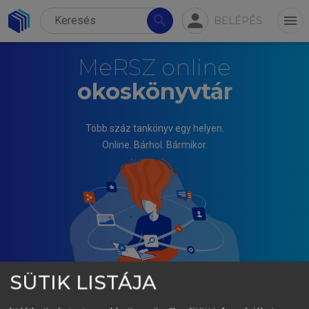
person
search
menu
BELÉPÉS
MeRSZ online
okoskönyvtár
Több száz tankönyv egy helyen.
Online. Bárhol. Bármikor.
SÜTIK LISTÁJA
ZÁTORI ANITA