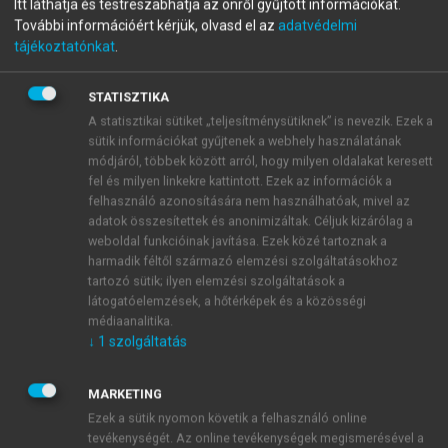
Itt láthatja és testreszabhatja az önről gyűjtött információkat.
Élménymenedzsment a
További információért kérjük, olvasd el az
adatvédelmi
tájékoztatónkat
.
turizmusban
STATISZTIKA
A statisztikai sütiket „teljesítménysütiknek” is nevezik. Ezek a
menu_book
OLVASÁS
sütik információkat gyűjtenek a webhely használatának
módjáról, többek között arról, hogy milyen oldalakat keresett
fel és milyen linkekre kattintott. Ezek az információk a
felhasználó azonosítására nem használhatóak, mivel az
adatok összesítettek és anonimizáltak. Céljuk kizárólag a
ÉLMÉNYMENEDZSMENT A
weboldal funkcióinak javítása. Ezek közé tartoznak a
harmadik féltől származó elemzési szolgáltatásokhoz
TURIZMUSBAN
tartozó sütik; ilyen elemzési szolgáltatások a
látogatóelemzések, a hőtérképek és a közösségi
Zátori Anita
médiaanalitika.
↓
1
szolgáltatás
MARKETING
Ezek a sütik nyomon követik a felhasználó online
tevékenységét. Az online tevékenységek megismerésével a