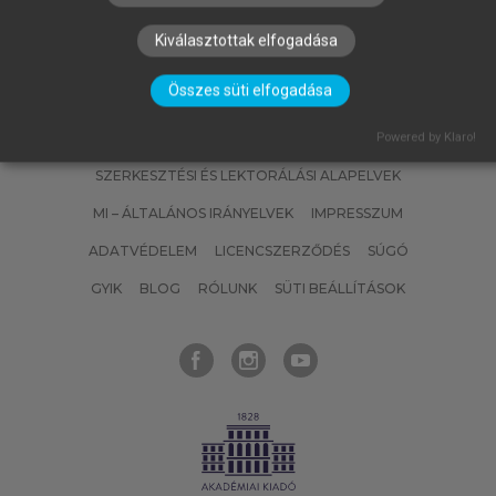
Kiválasztottak elfogadása
Összes süti elfogadása
SZERZŐKNEK
CÉGEKNEK
KÖNYVTÁROSOKNAK
Powered by Klaro!
SZERKESZTÉSI ÉS LEKTORÁLÁSI ALAPELVEK
MI – ÁLTALÁNOS IRÁNYELVEK
IMPRESSZUM
ADATVÉDELEM
LICENCSZERZŐDÉS
SÚGÓ
GYIK
BLOG
RÓLUNK
SÜTI BEÁLLÍTÁSOK