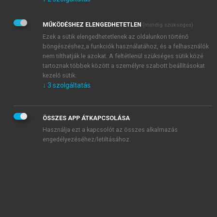
Kérek értesítést az Akadémiai Kiadó Zrt. újdonságairól,
akcióiról.
MŰKÖDÉSHEZ ELENGEDHETETLEN
(mindig szükséges)
Az
Adatkezelési tájékoztatóban
foglaltakat tudomásul
veszem és elfogadom.
Ezek a sütik elengedhetetlenek az oldalunkon történő
Az
Általános vásárlási feltételeket
, valamint a
szotar.net
és a
böngészéshez,a funkciók használatához, és a felhasználók
mersz.hu
oldalak licencszerződéseiben foglaltakat
nem tilthatják le azokat. A feltétlenül szükséges sütik közé
tudomásul veszem és elfogadom.
tartoznak többek között a személyre szabott beállításokat
kezelő sütik.
↓
3
szolgáltatás
KIPRÓBÁLOM
ÖSSZES APP ÁTKAPCSOLÁSA
Használja ezt a kapcsolót az összes alkalmazás
engedélyezéséhez/letiltásához.
MIÉRT ÉRDEMES A MERSZ ONLINE
OKOSKÖNYVTÁRAT HASZNÁLNI?