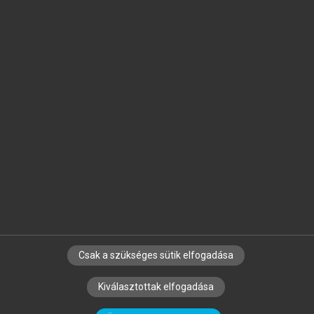
Jelöld meg a számodra fontos részeket, és
készíts
saját
jegyzeteket!
Egyéni előfizetéssel további
MeRSZ+ funkciókat
és
tartalmakat is elérhetsz.
Csak a szükséges sütik elfogadása
SZERZŐKNEK
CÉGEKNEK
KÖNYVTÁROSOKNAK
Kiválasztottak elfogadása
SZERKESZTÉSI ÉS LEKTORÁLÁSI ALAPELVEK