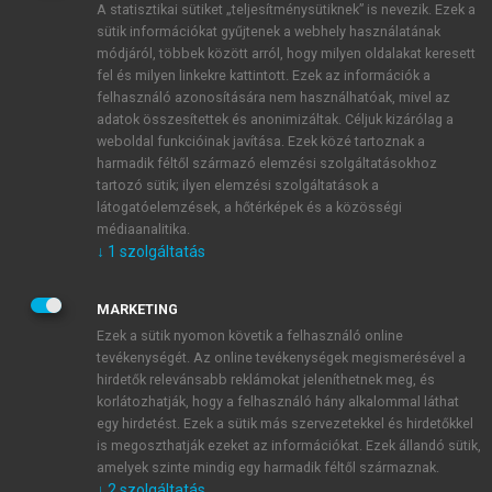
A statisztikai sütiket „teljesítménysütiknek” is nevezik. Ezek a
sütik információkat gyűjtenek a webhely használatának
módjáról, többek között arról, hogy milyen oldalakat keresett
ÚJ FIÓK LÉTREHOZÁSA
fel és milyen linkekre kattintott. Ezek az információk a
1 óra díjmentes hozzáférés
felhasználó azonosítására nem használhatóak, mivel az
adatok összesítettek és anonimizáltak. Céljuk kizárólag a
weboldal funkcióinak javítása. Ezek közé tartoznak a
E-MAIL-CÍM
harmadik féltől származó elemzési szolgáltatásokhoz
tartozó sütik; ilyen elemzési szolgáltatások a
látogatóelemzések, a hőtérképek és a közösségi
NÉV
médiaanalitika.
↓
1
szolgáltatás
JELSZÓ
MARKETING
Ezek a sütik nyomon követik a felhasználó online
tevékenységét. Az online tevékenységek megismerésével a
JELSZÓ ÚJRA
hirdetők relevánsabb reklámokat jeleníthetnek meg, és
korlátozhatják, hogy a felhasználó hány alkalommal láthat
egy hirdetést. Ezek a sütik más szervezetekkel és hirdetőkkel
is megoszthatják ezeket az információkat. Ezek állandó sütik,
Kérek értesítést a MeRSZ újdonságairól, akcióiról.
amelyek szinte mindig egy harmadik féltől származnak.
↓
2
szolgáltatás