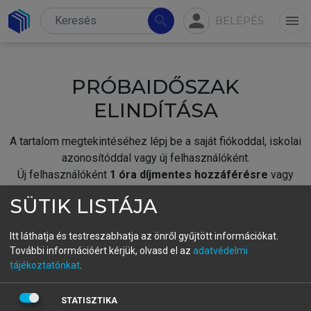
person
search
menu
BELÉPÉS
PRÓBAIDŐSZAK
ELINDÍTÁSA
A tartalom megtekintéséhez lépj be a saját fiókoddal, iskolai
azonosítóddal vagy új felhasználóként.
Új felhasználóként
1 óra díjmentes hozzáférésre
vagy
jogosult.
SÜTIK LISTÁJA
A próbaidőszak elindításához,
jelentkezz
be meglévő
fiókoddal,
vagy hozz létre új fiókot.
Itt láthatja és testreszabhatja az önről gyűjtött információkat.
További információért kérjük, olvasd el az
adatvédelmi
A regisztráció után a
próbaidőszak
automatikusan
elindul.
tájékoztatónkat
.
BELÉPÉS SAJÁT FIÓKKAL
STATISZTIKA