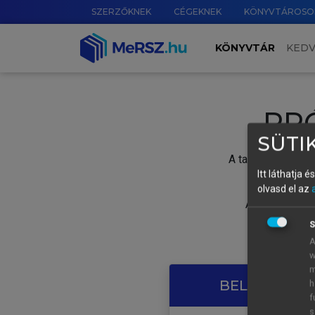
SZERZŐKNEK
CÉGEKNEK
KÖNYVTÁROSO
KÖNYVTÁR
KED
PR
SÜTIK
A tartalom megtek
Itt láthatja 
olvasd el az
A próbaidősza
S
A
w
m
BELÉPÉS SAJ
h
f
s