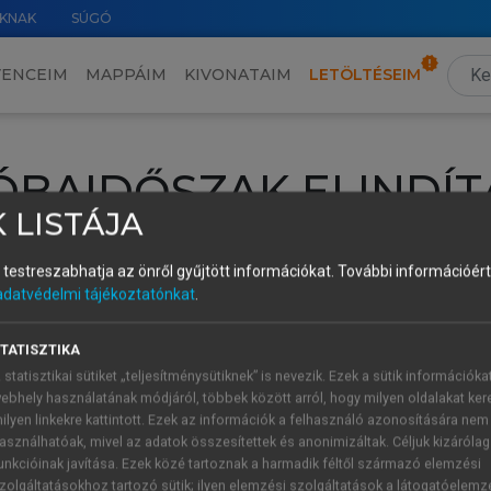
KNAK
SÚGÓ
VENCEIM
MAPPÁIM
KIVONATAIM
LETÖLTÉSEIM
ÓBAIDŐSZAK ELINDÍT
 LISTÁJA
intéséhez lépj be a saját fiókoddal, iskolai azonosítóddal vagy ú
és testreszabhatja az önről gyűjtött információkat.
További információért 
Új felhasználóként
1 óra díjmentes hozzáférésre
vagy jogosult
adatvédelmi tájékoztatónkat
.
k elindításához,
jelentkezz
be meglévő fiókoddal,
vagy hozz lé
A regisztráció után a
próbaidőszak
automatikusan
elindul.
TATISZTIKA
 statisztikai sütiket „teljesítménysütiknek” is nevezik. Ezek a sütik információka
ebhely használatának módjáról, többek között arról, hogy milyen oldalakat kere
ilyen linkekre kattintott. Ezek az információk a felhasználó azonosítására nem
ÚJ FIÓK 
ÁT FIÓKKAL
asználhatóak, mivel az adatok összesítettek és anonimizáltak. Céljuk kizáróla
1 óra díjme
unkcióinak javítása. Ezek közé tartoznak a harmadik féltől származó elemzési
zolgáltatásokhoz tartozó sütik; ilyen elemzési szolgáltatások a látogatóelemz