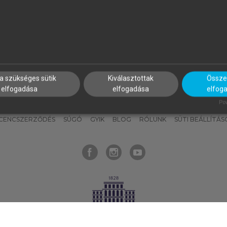
nyokat, hogy bármikor azonnal
részeket, és
készíts
saj
hozzájuk férhess!
jegyzeteket!
a szükséges sütik
Kiválasztottak
Összes
elfogadása
elfogadása
elfog
KNAK
SZERKESZTÉSI ÉS LEKTORÁLÁSI ALAPELVEK
MI – ÁLTALÁNOS
Pow
ICENCSZERZŐDÉS
SÚGÓ
GYIK
BLOG
RÓLUNK
SÜTI BEÁLLÍTÁS