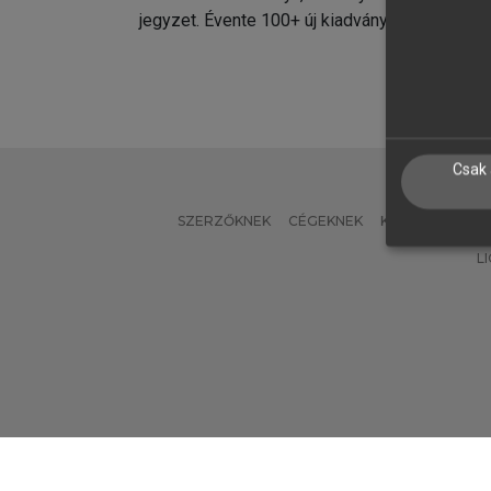
jegyzet. Évente 100+ új kiadvány.
kiadvá
Csak 
SZERZŐKNEK
CÉGEKNEK
KÖNYVTÁROSO
L
Verzió: 2.7.2