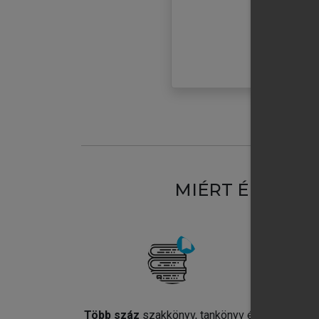
MIÉRT ÉRDEME
Több száz
szakkönyv, tankönyv és
Jel