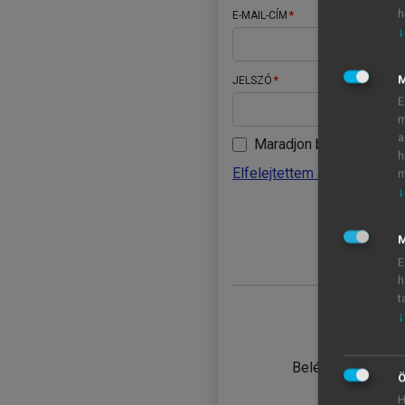
h
E-MAIL-CÍM
↓
JELSZÓ
E
m
a
Maradjon belépve
h
Elfelejtettem a jelszavamat
m
↓
BELÉ
M
E
h
t
↓
TANULÓ
Belépés intézmén
Ö
H