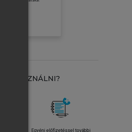
erződéseiben foglaltakat
ogadom.
ÓBÁLOM
AT HASZNÁLNI?
ntos
Egyéni előfizetéssel további