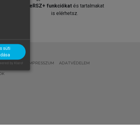
át
MeRSZ+ funkciókat
és tartalmakat
is elérhetsz.
 süti
adása
 IRÁNYELVEK
IMPRESSZUM
ADATVÉDELEM
ered by Klaro!
OK