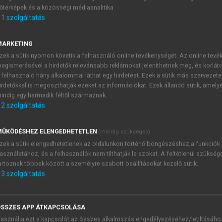
őtérképek és a közösségi médiaanalitika.
E-MAIL-CÍM
1
szolgáltatás
MARKETING
NÉV
zek a sütik nyomon követik a felhasználó online tevékenységét. Az online tev
egismerésével a hirdetők relevánsabb reklámokat jeleníthetnek meg, és korlát
 felhasználó hány alkalommal láthat egy hirdetést. Ezek a sütik más szervezete
JELSZÓ
irdetőkkel is megoszthatják ezeket az információkat. Ezek állandó sütik, amely
indig egy harmadik féltől származnak.
2
szolgáltatás
JELSZÓ ÚJRA
PÉS
ŰKÖDÉSHEZ ELENGEDHETETLEN
(mindig szükséges)
zek a sütik elengedhetetlenek az oldalunkon történő böngészéshez,a funkciók
asználatához, és a felhasználók nem tilthatják le azokat. A feltétlenül szükség
Kérek értesítést a MeRSZ új
artoznak többek között a személyre szabott beállításokat kezelő sütik.
Kérek értesítést az Akadémi
3
szolgáltatás
akcióiról.
 VAGY?
Az
Adatkezelési tájékozta
yi azonosítóval
veszem és elfogadom.
SSZES APP ÁTKAPCSOLÁSA
Az
Általános vásárlási felt
asználja ezt a kapcsolót az összes alkalmazás engedélyezéséhez/letiltásáho