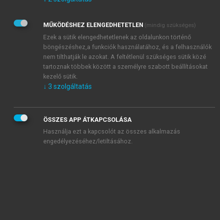
Kérek értesítést az Akadémiai Kiadó Zrt. újdonságairól,
akcióiról.
MŰKÖDÉSHEZ ELENGEDHETETLEN
(mindig szükséges)
Az
Adatkezelési tájékoztatóban
foglaltakat tudomásul
veszem és elfogadom.
Ezek a sütik elengedhetetlenek az oldalunkon történő
Az
Általános vásárlási feltételeket
, valamint a
szotar.net
és a
böngészéshez,a funkciók használatához, és a felhasználók
mersz.hu
oldalak licencszerződéseiben foglaltakat
nem tilthatják le azokat. A feltétlenül szükséges sütik közé
tudomásul veszem és elfogadom.
tartoznak többek között a személyre szabott beállításokat
kezelő sütik.
↓
3
szolgáltatás
KIPRÓBÁLOM
ÖSSZES APP ÁTKAPCSOLÁSA
Használja ezt a kapcsolót az összes alkalmazás
engedélyezéséhez/letiltásához.
MIÉRT ÉRDEMES A MERSZ ONLINE
OKOSKÖNYVTÁRAT HASZNÁLNI?