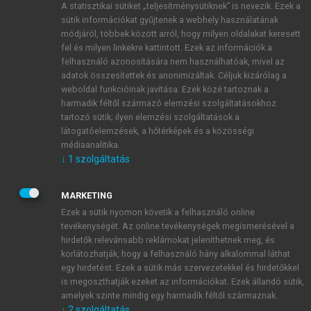
A statisztikai sütiket „teljesítménysütiknek” is nevezik. Ezek a
sütik információkat gyűjtenek a webhely használatának
módjáról, többek között arról, hogy milyen oldalakat keresett
ÚJ FIÓK LÉTREHOZÁSA
fel és milyen linkekre kattintott. Ezek az információk a
1 óra díjmentes hozzáférés
felhasználó azonosítására nem használhatóak, mivel az
adatok összesítettek és anonimizáltak. Céljuk kizárólag a
weboldal funkcióinak javítása. Ezek közé tartoznak a
E-MAIL-CÍM
harmadik féltől származó elemzési szolgáltatásokhoz
tartozó sütik; ilyen elemzési szolgáltatások a
látogatóelemzések, a hőtérképek és a közösségi
NÉV
médiaanalitika.
↓
1
szolgáltatás
JELSZÓ
MARKETING
Ezek a sütik nyomon követik a felhasználó online
tevékenységét. Az online tevékenységek megismerésével a
JELSZÓ ÚJRA
hirdetők relevánsabb reklámokat jeleníthetnek meg, és
korlátozhatják, hogy a felhasználó hány alkalommal láthat
egy hirdetést. Ezek a sütik más szervezetekkel és hirdetőkkel
is megoszthatják ezeket az információkat. Ezek állandó sütik,
Kérek értesítést a MeRSZ újdonságairól, akcióiról.
amelyek szinte mindig egy harmadik féltől származnak.
↓
2
szolgáltatás