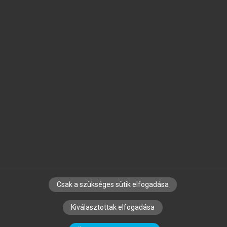
Jelöld meg a számodra fontos részeket, és
készíts
saját
jegyzeteket!
Egyéni előfizetéssel további
MeRSZ+ funkciókat
és
tartalmakat is elérhetsz.
Csak a szükséges sütik elfogadása
SZERZŐKNEK
CÉGEKNEK
KÖNYVTÁROSOKNAK
Kiválasztottak elfogadása
SZERKESZTÉSI ÉS LEKTORÁLÁSI ALAPELVEK