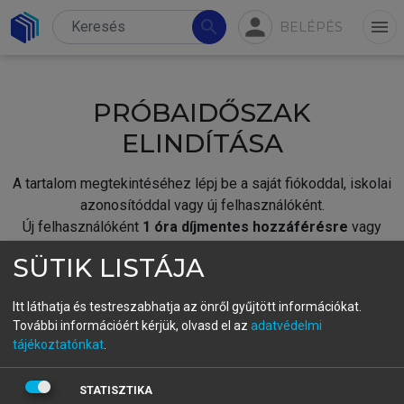
person
search
menu
BELÉPÉS
PRÓBAIDŐSZAK
ELINDÍTÁSA
A tartalom megtekintéséhez lépj be a saját fiókoddal, iskolai
azonosítóddal vagy új felhasználóként.
Új felhasználóként
1 óra díjmentes hozzáférésre
vagy
jogosult.
SÜTIK LISTÁJA
A próbaidőszak elindításához,
jelentkezz
be meglévő
fiókoddal,
vagy hozz létre új fiókot.
Itt láthatja és testreszabhatja az önről gyűjtött információkat.
További információért kérjük, olvasd el az
adatvédelmi
A regisztráció után a
próbaidőszak
automatikusan
elindul.
tájékoztatónkat
.
BELÉPÉS SAJÁT FIÓKKAL
STATISZTIKA