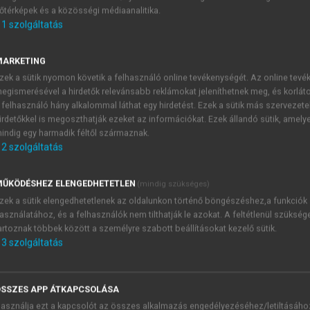
őtérképek és a közösségi médiaanalitika.
E-MAIL-CÍM
1
szolgáltatás
MARKETING
NÉV
zek a sütik nyomon követik a felhasználó online tevékenységét. Az online tev
egismerésével a hirdetők relevánsabb reklámokat jeleníthetnek meg, és korlát
 felhasználó hány alkalommal láthat egy hirdetést. Ezek a sütik más szervezete
JELSZÓ
irdetőkkel is megoszthatják ezeket az információkat. Ezek állandó sütik, amely
indig egy harmadik féltől származnak.
2
szolgáltatás
JELSZÓ ÚJRA
PÉS
ŰKÖDÉSHEZ ELENGEDHETETLEN
(mindig szükséges)
zek a sütik elengedhetetlenek az oldalunkon történő böngészéshez,a funkciók
asználatához, és a felhasználók nem tilthatják le azokat. A feltétlenül szükség
Kérek értesítést a MeRSZ új
artoznak többek között a személyre szabott beállításokat kezelő sütik.
Kérek értesítést az Akadémi
3
szolgáltatás
akcióiról.
 VAGY?
Az
Adatkezelési tájékozta
yi azonosítóval
veszem és elfogadom.
SSZES APP ÁTKAPCSOLÁSA
Az
Általános vásárlási felt
asználja ezt a kapcsolót az összes alkalmazás engedélyezéséhez/letiltásáho