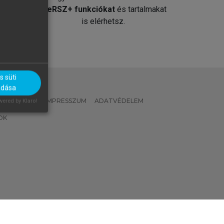
át
MeRSZ+ funkciókat
és tartalmakat
is elérhetsz.
 süti
adása
 IRÁNYELVEK
IMPRESSZUM
ADATVÉDELEM
ered by Klaro!
OK