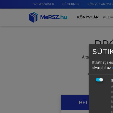
SZERZŐKNEK
CÉGEKNEK
KÖNYVTÁROSO
KÖNYVTÁR
KED
PR
SÜTIK
A tartalom megtek
Itt láthatja 
olvasd el az
A próbaidősza
S
A
w
m
BELÉPÉS SAJ
h
f
s