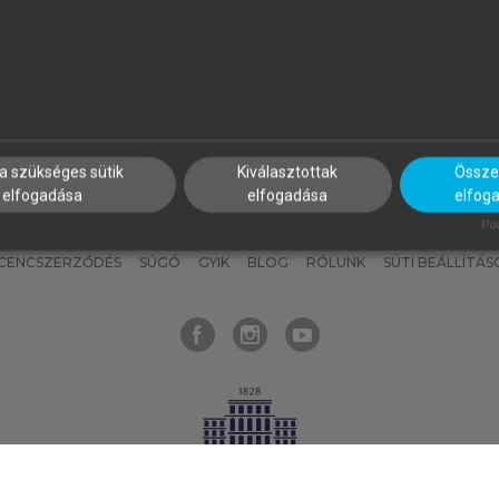
nyokat, hogy bármikor azonnal
részeket, és
készíts
saj
hozzájuk férhess!
jegyzeteket!
a szükséges sütik
Kiválasztottak
Összes
elfogadása
elfogadása
elfog
KNAK
SZERKESZTÉSI ÉS LEKTORÁLÁSI ALAPELVEK
MI – ÁLTALÁNOS
Pow
ICENCSZERZŐDÉS
SÚGÓ
GYIK
BLOG
RÓLUNK
SÜTI BEÁLLÍTÁS