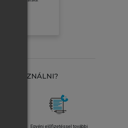
erződéseiben foglaltakat
ogadom.
ÓBÁLOM
AT HASZNÁLNI?
ntos
Egyéni előfizetéssel további