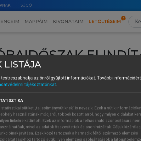
KNAK
SÚGÓ
VENCEIM
MAPPÁIM
KIVONATAIM
LETÖLTÉSEIM
ÓBAIDŐSZAK ELINDÍT
 LISTÁJA
intéséhez lépj be a saját fiókoddal, iskolai azonosítóddal vagy ú
és testreszabhatja az önről gyűjtött információkat.
További információért 
Új felhasználóként
1 óra díjmentes hozzáférésre
vagy jogosult
adatvédelmi tájékoztatónkat
.
k elindításához,
jelentkezz
be meglévő fiókoddal,
vagy hozz lé
A regisztráció után a
próbaidőszak
automatikusan
elindul.
TATISZTIKA
 statisztikai sütiket „teljesítménysütiknek” is nevezik. Ezek a sütik információka
ebhely használatának módjáról, többek között arról, hogy milyen oldalakat kere
ilyen linkekre kattintott. Ezek az információk a felhasználó azonosítására nem
ÚJ FIÓK 
ÁT FIÓKKAL
asználhatóak, mivel az adatok összesítettek és anonimizáltak. Céljuk kizáróla
1 óra díjme
unkcióinak javítása. Ezek közé tartoznak a harmadik féltől származó elemzési
zolgáltatásokhoz tartozó sütik; ilyen elemzési szolgáltatások a látogatóelemz