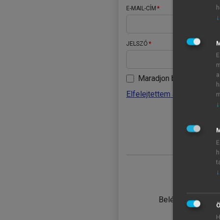
h
E-MAIL-CÍM
↓
JELSZÓ
E
m
a
Maradjon belépve
h
Elfelejtettem a jelszavamat
m
↓
BELÉ
M
E
h
t
↓
TANULÓ
Belépés intézmén
Ö
H