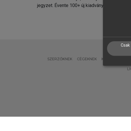
jegyzet. Évente 100+ új kiadvány.
kiadvá
Csak 
SZERZŐKNEK
CÉGEKNEK
KÖNYVTÁROSO
L
Verzió: 2.7.2