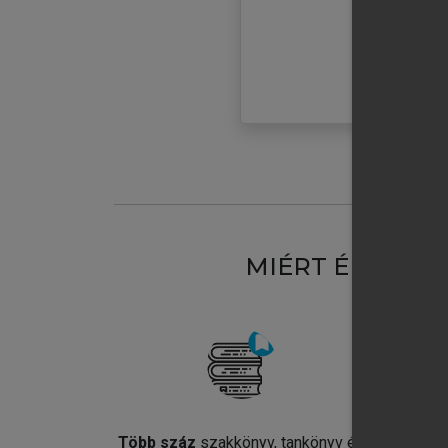
MIÉRT ÉRDEME
Több száz
szakkönyv, tankönyv és
Jel