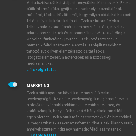
A statisztikai sütiket „teljesítménysütiknek” is nevezik. Ezek a
sütik információkat gyűjtenek a webhely használatának
módjáról, többek között arról, hogy milyen oldalakat keresett
ÚJ FIÓK LÉTREHOZÁSA
fel és milyen linkekre kattintott. Ezek az információk a
1 óra díjmentes hozzáférés
felhasználó azonosítására nem használhatóak, mivel az
adatok összesítettek és anonimizáltak. Céljuk kizárólag a
weboldal funkcióinak javítása. Ezek közé tartoznak a
E-MAIL-CÍM
harmadik féltől származó elemzési szolgáltatásokhoz
tartozó sütik; ilyen elemzési szolgáltatások a
látogatóelemzések, a hőtérképek és a közösségi
NÉV
médiaanalitika.
↓
1
szolgáltatás
JELSZÓ
MARKETING
Ezek a sütik nyomon követik a felhasználó online
tevékenységét. Az online tevékenységek megismerésével a
JELSZÓ ÚJRA
hirdetők relevánsabb reklámokat jeleníthetnek meg, és
korlátozhatják, hogy a felhasználó hány alkalommal láthat
egy hirdetést. Ezek a sütik más szervezetekkel és hirdetőkkel
is megoszthatják ezeket az információkat. Ezek állandó sütik,
Kérek értesítést a MeRSZ újdonságairól, akcióiról.
amelyek szinte mindig egy harmadik féltől származnak.
↓
2
szolgáltatás