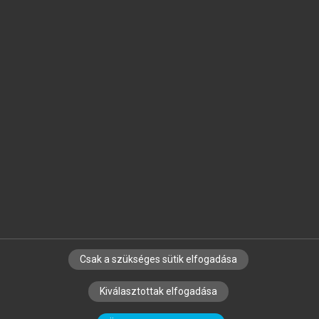
Jelöld meg a számodra fontos részeket, és
készíts
saját
jegyzeteket!
Egyéni előfizetéssel további
MeRSZ+ funkciókat
és
tartalmakat is elérhetsz.
Csak a szükséges sütik elfogadása
SZERZŐKNEK
CÉGEKNEK
KÖNYVTÁROSOKNAK
Kiválasztottak elfogadása
SZERKESZTÉSI ÉS LEKTORÁLÁSI ALAPELVEK