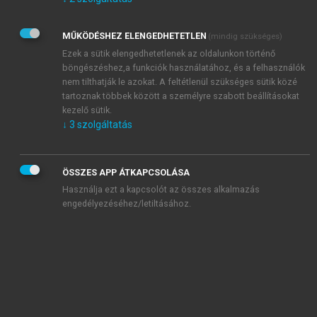
Kérek értesítést az Akadémiai Kiadó Zrt. újdonságairól,
akcióiról.
MŰKÖDÉSHEZ ELENGEDHETETLEN
(mindig szükséges)
Az
Adatkezelési tájékoztatóban
foglaltakat tudomásul
veszem és elfogadom.
Ezek a sütik elengedhetetlenek az oldalunkon történő
Az
Általános vásárlási feltételeket
, valamint a
szotar.net
és a
böngészéshez,a funkciók használatához, és a felhasználók
mersz.hu
oldalak licencszerződéseiben foglaltakat
nem tilthatják le azokat. A feltétlenül szükséges sütik közé
tudomásul veszem és elfogadom.
tartoznak többek között a személyre szabott beállításokat
kezelő sütik.
↓
3
szolgáltatás
KIPRÓBÁLOM
ÖSSZES APP ÁTKAPCSOLÁSA
Használja ezt a kapcsolót az összes alkalmazás
engedélyezéséhez/letiltásához.
MIÉRT ÉRDEMES A MERSZ ONLINE
OKOSKÖNYVTÁRAT HASZNÁLNI?