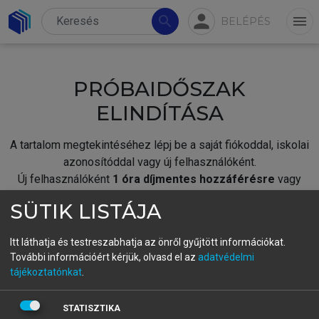
person
search
menu
BELÉPÉS
PRÓBAIDŐSZAK
ELINDÍTÁSA
A tartalom megtekintéséhez lépj be a saját fiókoddal, iskolai
azonosítóddal vagy új felhasználóként.
Új felhasználóként
1 óra díjmentes hozzáférésre
vagy
jogosult.
SÜTIK LISTÁJA
A próbaidőszak elindításához,
jelentkezz
be meglévő
fiókoddal,
vagy hozz létre új fiókot.
Itt láthatja és testreszabhatja az önről gyűjtött információkat.
További információért kérjük, olvasd el az
adatvédelmi
A regisztráció után a
próbaidőszak
automatikusan
elindul.
tájékoztatónkat
.
BELÉPÉS SAJÁT FIÓKKAL
STATISZTIKA