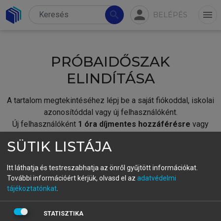
person
search
menu
BELÉPÉS
PRÓBAIDŐSZAK
ELINDÍTÁSA
A tartalom megtekintéséhez lépj be a saját fiókoddal, iskolai
azonosítóddal vagy új felhasználóként.
Új felhasználóként
1 óra díjmentes hozzáférésre
vagy
jogosult.
SÜTIK LISTÁJA
A próbaidőszak elindításához,
jelentkezz
be meglévő
fiókoddal,
vagy hozz létre új fiókot.
Itt láthatja és testreszabhatja az önről gyűjtött információkat.
További információért kérjük, olvasd el az
adatvédelmi
A regisztráció után a
próbaidőszak
automatikusan
elindul.
tájékoztatónkat
.
BELÉPÉS SAJÁT FIÓKKAL
STATISZTIKA