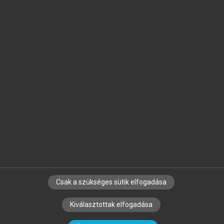
Jelöld meg a számodra fontos részeket, és
készíts
saját
jegyzeteket!
Egyéni előfizetéssel további
MeRSZ+ funkciókat
és
tartalmakat is elérhetsz.
Csak a szükséges sütik elfogadása
SZERZŐKNEK
CÉGEKNEK
KÖNYVTÁROSOKNAK
Kiválasztottak elfogadása
SZERKESZTÉSI ÉS LEKTORÁLÁSI ALAPELVEK