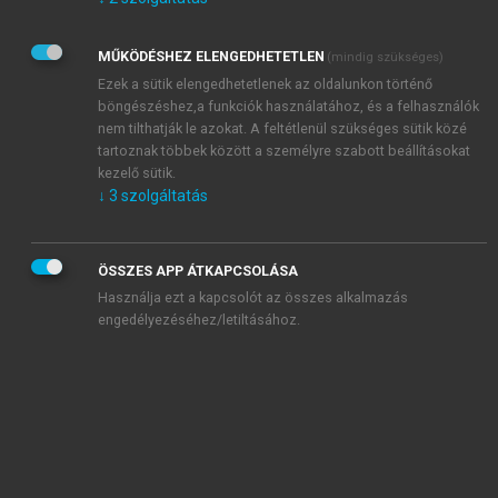
Kérek értesítést az Akadémiai Kiadó Zrt. újdonságairól,
akcióiról.
MŰKÖDÉSHEZ ELENGEDHETETLEN
(mindig szükséges)
Az
Adatkezelési tájékoztatóban
foglaltakat tudomásul
veszem és elfogadom.
Ezek a sütik elengedhetetlenek az oldalunkon történő
Az
Általános vásárlási feltételeket
, valamint a
szotar.net
és a
böngészéshez,a funkciók használatához, és a felhasználók
mersz.hu
oldalak licencszerződéseiben foglaltakat
nem tilthatják le azokat. A feltétlenül szükséges sütik közé
tudomásul veszem és elfogadom.
tartoznak többek között a személyre szabott beállításokat
kezelő sütik.
↓
3
szolgáltatás
KIPRÓBÁLOM
ÖSSZES APP ÁTKAPCSOLÁSA
Használja ezt a kapcsolót az összes alkalmazás
engedélyezéséhez/letiltásához.
MIÉRT ÉRDEMES A MERSZ ONLINE
OKOSKÖNYVTÁRAT HASZNÁLNI?