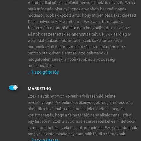
A statisztikai sütiket „teljesítménysütiknek” is nevezik. Ezek a
sütik információkat gyűjtenek a webhely használatának
módjáról, többek között arról, hogy milyen oldalakat keresett
ÚJ FIÓK LÉTREHOZÁSA
fel és milyen linkekre kattintott. Ezek az információk a
1 óra díjmentes hozzáférés
felhasználó azonosítására nem használhatóak, mivel az
adatok összesítettek és anonimizáltak. Céljuk kizárólag a
weboldal funkcióinak javítása. Ezek közé tartoznak a
E-MAIL-CÍM
harmadik féltől származó elemzési szolgáltatásokhoz
tartozó sütik; ilyen elemzési szolgáltatások a
látogatóelemzések, a hőtérképek és a közösségi
NÉV
médiaanalitika.
↓
1
szolgáltatás
JELSZÓ
MARKETING
Ezek a sütik nyomon követik a felhasználó online
tevékenységét. Az online tevékenységek megismerésével a
JELSZÓ ÚJRA
hirdetők relevánsabb reklámokat jeleníthetnek meg, és
korlátozhatják, hogy a felhasználó hány alkalommal láthat
egy hirdetést. Ezek a sütik más szervezetekkel és hirdetőkkel
is megoszthatják ezeket az információkat. Ezek állandó sütik,
Kérek értesítést a MeRSZ újdonságairól, akcióiról.
amelyek szinte mindig egy harmadik féltől származnak.
↓
2
szolgáltatás