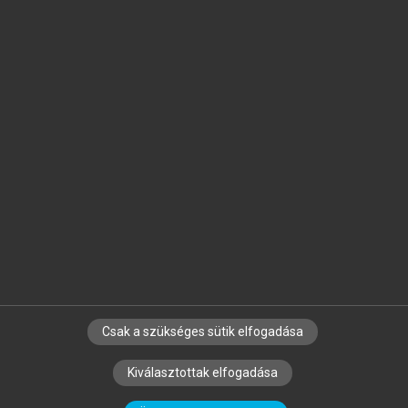
Jelöld meg a számodra fontos részeket, és
készíts
saját
jegyzeteket!
Egyéni előfizetéssel további
MeRSZ+ funkciókat
és
tartalmakat is elérhetsz.
Csak a szükséges sütik elfogadása
SZERZŐKNEK
CÉGEKNEK
KÖNYVTÁROSOKNAK
Kiválasztottak elfogadása
SZERKESZTÉSI ÉS LEKTORÁLÁSI ALAPELVEK