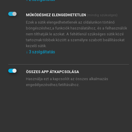
Kérek értesítést az Akadémiai Kiadó Zrt. újdonságairól,
akcióiról.
MŰKÖDÉSHEZ ELENGEDHETETLEN
(mindig szükséges)
Az
Adatkezelési tájékoztatóban
foglaltakat tudomásul
veszem és elfogadom.
Ezek a sütik elengedhetetlenek az oldalunkon történő
Az
Általános vásárlási feltételeket
, valamint a
szotar.net
és a
böngészéshez,a funkciók használatához, és a felhasználók
mersz.hu
oldalak licencszerződéseiben foglaltakat
nem tilthatják le azokat. A feltétlenül szükséges sütik közé
tudomásul veszem és elfogadom.
tartoznak többek között a személyre szabott beállításokat
kezelő sütik.
↓
3
szolgáltatás
KIPRÓBÁLOM
ÖSSZES APP ÁTKAPCSOLÁSA
Használja ezt a kapcsolót az összes alkalmazás
engedélyezéséhez/letiltásához.
MIÉRT ÉRDEMES A MERSZ ONLINE
OKOSKÖNYVTÁRAT HASZNÁLNI?