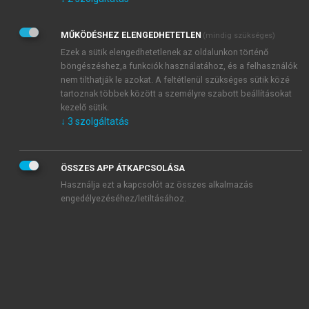
Kérek értesítést az Akadémiai Kiadó Zrt. újdonságairól,
akcióiról.
MŰKÖDÉSHEZ ELENGEDHETETLEN
(mindig szükséges)
Az
Adatkezelési tájékoztatóban
foglaltakat tudomásul
veszem és elfogadom.
Ezek a sütik elengedhetetlenek az oldalunkon történő
Az
Általános vásárlási feltételeket
, valamint a
szotar.net
és a
böngészéshez,a funkciók használatához, és a felhasználók
mersz.hu
oldalak licencszerződéseiben foglaltakat
nem tilthatják le azokat. A feltétlenül szükséges sütik közé
tudomásul veszem és elfogadom.
tartoznak többek között a személyre szabott beállításokat
kezelő sütik.
↓
3
szolgáltatás
KIPRÓBÁLOM
ÖSSZES APP ÁTKAPCSOLÁSA
Használja ezt a kapcsolót az összes alkalmazás
engedélyezéséhez/letiltásához.
MIÉRT ÉRDEMES A MERSZ ONLINE
OKOSKÖNYVTÁRAT HASZNÁLNI?