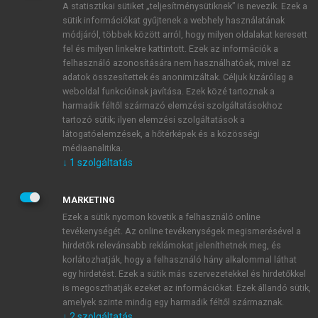
A statisztikai sütiket „teljesítménysütiknek” is nevezik. Ezek a
sütik információkat gyűjtenek a webhely használatának
módjáról, többek között arról, hogy milyen oldalakat keresett
ÚJ FIÓK LÉTREHOZÁSA
fel és milyen linkekre kattintott. Ezek az információk a
1 óra díjmentes hozzáférés
felhasználó azonosítására nem használhatóak, mivel az
adatok összesítettek és anonimizáltak. Céljuk kizárólag a
weboldal funkcióinak javítása. Ezek közé tartoznak a
E-MAIL-CÍM
harmadik féltől származó elemzési szolgáltatásokhoz
tartozó sütik; ilyen elemzési szolgáltatások a
látogatóelemzések, a hőtérképek és a közösségi
NÉV
médiaanalitika.
↓
1
szolgáltatás
JELSZÓ
MARKETING
Ezek a sütik nyomon követik a felhasználó online
tevékenységét. Az online tevékenységek megismerésével a
JELSZÓ ÚJRA
hirdetők relevánsabb reklámokat jeleníthetnek meg, és
korlátozhatják, hogy a felhasználó hány alkalommal láthat
egy hirdetést. Ezek a sütik más szervezetekkel és hirdetőkkel
is megoszthatják ezeket az információkat. Ezek állandó sütik,
Kérek értesítést a MeRSZ újdonságairól, akcióiról.
amelyek szinte mindig egy harmadik féltől származnak.
↓
2
szolgáltatás