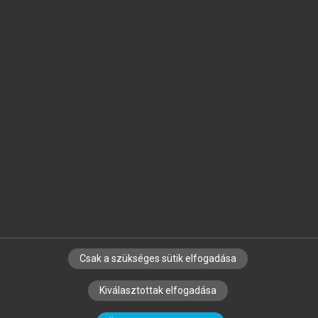
Jelöld meg a számodra fontos részeket, és
készíts
saját
jegyzeteket!
Egyéni előfizetéssel további
MeRSZ+ funkciókat
és
tartalmakat is elérhetsz.
Csak a szükséges sütik elfogadása
SZERZŐKNEK
CÉGEKNEK
KÖNYVTÁROSOKNAK
Kiválasztottak elfogadása
SZERKESZTÉSI ÉS LEKTORÁLÁSI ALAPELVEK