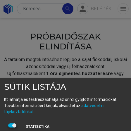
person
search
menu
BELÉPÉS
PRÓBAIDŐSZAK
ELINDÍTÁSA
A tartalom megtekintéséhez lépj be a saját fiókoddal, iskolai
azonosítóddal vagy új felhasználóként.
Új felhasználóként
1 óra díjmentes hozzáférésre
vagy
jogosult.
SÜTIK LISTÁJA
A próbaidőszak elindításához,
jelentkezz
be meglévő
fiókoddal,
vagy hozz létre új fiókot.
Itt láthatja és testreszabhatja az önről gyűjtött információkat.
További információért kérjük, olvasd el az
adatvédelmi
A regisztráció után a
próbaidőszak
automatikusan
elindul.
tájékoztatónkat
.
BELÉPÉS SAJÁT FIÓKKAL
STATISZTIKA