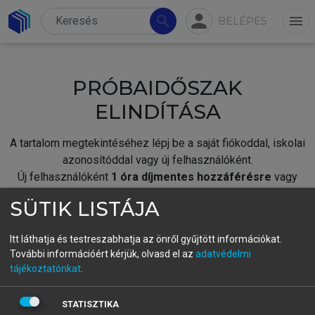
person
search
menu
BELÉPÉS
PRÓBAIDŐSZAK
ELINDÍTÁSA
A tartalom megtekintéséhez lépj be a saját fiókoddal, iskolai
azonosítóddal vagy új felhasználóként.
Új felhasználóként
1 óra díjmentes hozzáférésre
vagy
jogosult.
SÜTIK LISTÁJA
A próbaidőszak elindításához,
jelentkezz
be meglévő
fiókoddal,
vagy hozz létre új fiókot.
Itt láthatja és testreszabhatja az önről gyűjtött információkat.
További információért kérjük, olvasd el az
adatvédelmi
A regisztráció után a
próbaidőszak
automatikusan
elindul.
tájékoztatónkat
.
BELÉPÉS SAJÁT FIÓKKAL
STATISZTIKA