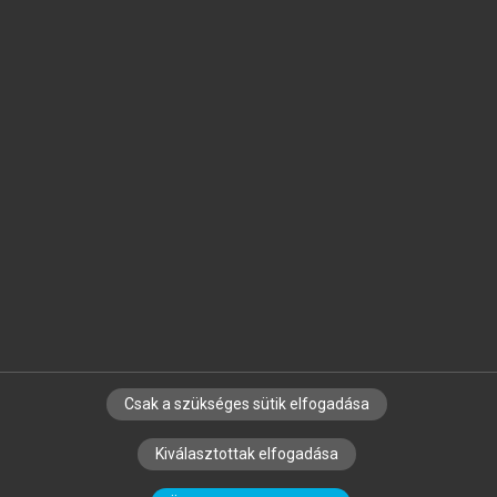
Jelöld meg a számodra fontos részeket, és
készíts
saját
jegyzeteket!
Egyéni előfizetéssel további
MeRSZ+ funkciókat
és
tartalmakat is elérhetsz.
Csak a szükséges sütik elfogadása
SZERZŐKNEK
CÉGEKNEK
KÖNYVTÁROSOKNAK
Kiválasztottak elfogadása
SZERKESZTÉSI ÉS LEKTORÁLÁSI ALAPELVEK