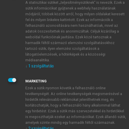
A statisztikai sütiket „teljesítménysütiknek” is nevezik. Ezek a
sütik információkat gyűjtenek a webhely használatának
módjáról, többek között arról, hogy milyen oldalakat keresett
ÚJ FIÓK LÉTREHOZÁSA
fel és milyen linkekre kattintott. Ezek az információk a
1 óra díjmentes hozzáférés
felhasználó azonosítására nem használhatóak, mivel az
adatok összesítettek és anonimizáltak. Céljuk kizárólag a
weboldal funkcióinak javítása. Ezek közé tartoznak a
E-MAIL-CÍM
harmadik féltől származó elemzési szolgáltatásokhoz
tartozó sütik; ilyen elemzési szolgáltatások a
látogatóelemzések, a hőtérképek és a közösségi
NÉV
médiaanalitika.
↓
1
szolgáltatás
JELSZÓ
MARKETING
Ezek a sütik nyomon követik a felhasználó online
tevékenységét. Az online tevékenységek megismerésével a
JELSZÓ ÚJRA
hirdetők relevánsabb reklámokat jeleníthetnek meg, és
korlátozhatják, hogy a felhasználó hány alkalommal láthat
egy hirdetést. Ezek a sütik más szervezetekkel és hirdetőkkel
is megoszthatják ezeket az információkat. Ezek állandó sütik,
Kérek értesítést a MeRSZ újdonságairól, akcióiról.
amelyek szinte mindig egy harmadik féltől származnak.
↓
2
szolgáltatás