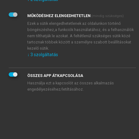
Kérek értesítést az Akadémiai Kiadó Zrt. újdonságairól,
akcióiról.
MŰKÖDÉSHEZ ELENGEDHETETLEN
(mindig szükséges)
Az
Adatkezelési tájékoztatóban
foglaltakat tudomásul
veszem és elfogadom.
Ezek a sütik elengedhetetlenek az oldalunkon történő
Az
Általános vásárlási feltételeket
, valamint a
szotar.net
és a
böngészéshez,a funkciók használatához, és a felhasználók
mersz.hu
oldalak licencszerződéseiben foglaltakat
nem tilthatják le azokat. A feltétlenül szükséges sütik közé
tudomásul veszem és elfogadom.
tartoznak többek között a személyre szabott beállításokat
kezelő sütik.
↓
3
szolgáltatás
KIPRÓBÁLOM
ÖSSZES APP ÁTKAPCSOLÁSA
Használja ezt a kapcsolót az összes alkalmazás
engedélyezéséhez/letiltásához.
MIÉRT ÉRDEMES A MERSZ ONLINE
OKOSKÖNYVTÁRAT HASZNÁLNI?