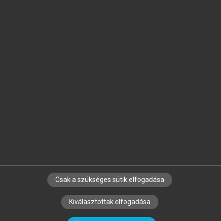
Jelöld meg a számodra fontos részeket, és
készíts
saját
jegyzeteket!
Egyéni előfizetéssel további
MeRSZ+ funkciókat
és
tartalmakat is elérhetsz.
Csak a szükséges sütik elfogadása
SZERZŐKNEK
CÉGEKNEK
KÖNYVTÁROSOKNAK
Kiválasztottak elfogadása
SZERKESZTÉSI ÉS LEKTORÁLÁSI ALAPELVEK