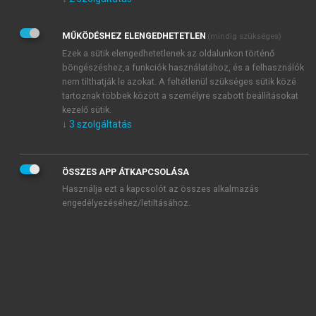
Kérek értesítést az Akadémiai Kiadó Zrt. újdonságairól,
akcióiról.
MŰKÖDÉSHEZ ELENGEDHETETLEN
(mindig szükséges)
Az
Adatkezelési tájékoztatóban
foglaltakat tudomásul
veszem és elfogadom.
Ezek a sütik elengedhetetlenek az oldalunkon történő
Az
Általános vásárlási feltételeket
, valamint a
szotar.net
és a
böngészéshez,a funkciók használatához, és a felhasználók
mersz.hu
oldalak licencszerződéseiben foglaltakat
nem tilthatják le azokat. A feltétlenül szükséges sütik közé
tudomásul veszem és elfogadom.
tartoznak többek között a személyre szabott beállításokat
kezelő sütik.
↓
3
szolgáltatás
KIPRÓBÁLOM
ÖSSZES APP ÁTKAPCSOLÁSA
Használja ezt a kapcsolót az összes alkalmazás
engedélyezéséhez/letiltásához.
MIÉRT ÉRDEMES A MERSZ ONLINE
OKOSKÖNYVTÁRAT HASZNÁLNI?