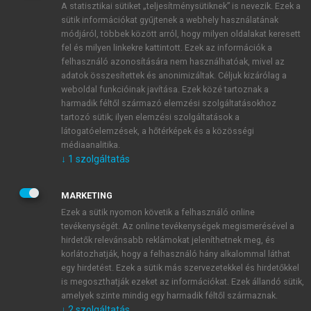
A statisztikai sütiket „teljesítménysütiknek” is nevezik. Ezek a
sütik információkat gyűjtenek a webhely használatának
módjáról, többek között arról, hogy milyen oldalakat keresett
ÚJ FIÓK LÉTREHOZÁSA
fel és milyen linkekre kattintott. Ezek az információk a
1 óra díjmentes hozzáférés
felhasználó azonosítására nem használhatóak, mivel az
adatok összesítettek és anonimizáltak. Céljuk kizárólag a
weboldal funkcióinak javítása. Ezek közé tartoznak a
E-MAIL-CÍM
harmadik féltől származó elemzési szolgáltatásokhoz
tartozó sütik; ilyen elemzési szolgáltatások a
látogatóelemzések, a hőtérképek és a közösségi
NÉV
médiaanalitika.
↓
1
szolgáltatás
JELSZÓ
MARKETING
Ezek a sütik nyomon követik a felhasználó online
tevékenységét. Az online tevékenységek megismerésével a
JELSZÓ ÚJRA
hirdetők relevánsabb reklámokat jeleníthetnek meg, és
korlátozhatják, hogy a felhasználó hány alkalommal láthat
egy hirdetést. Ezek a sütik más szervezetekkel és hirdetőkkel
is megoszthatják ezeket az információkat. Ezek állandó sütik,
Kérek értesítést a MeRSZ újdonságairól, akcióiról.
amelyek szinte mindig egy harmadik féltől származnak.
↓
2
szolgáltatás