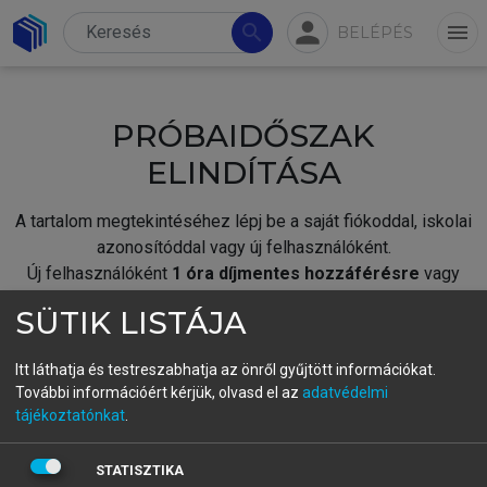
person
search
menu
BELÉPÉS
PRÓBAIDŐSZAK
ELINDÍTÁSA
A tartalom megtekintéséhez lépj be a saját fiókoddal, iskolai
azonosítóddal vagy új felhasználóként.
Új felhasználóként
1 óra díjmentes hozzáférésre
vagy
jogosult.
SÜTIK LISTÁJA
A próbaidőszak elindításához,
jelentkezz
be meglévő
fiókoddal,
vagy hozz létre új fiókot.
Itt láthatja és testreszabhatja az önről gyűjtött információkat.
További információért kérjük, olvasd el az
adatvédelmi
A regisztráció után a
próbaidőszak
automatikusan
elindul.
tájékoztatónkat
.
BELÉPÉS SAJÁT FIÓKKAL
STATISZTIKA