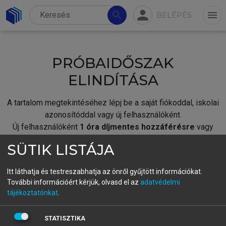
person
search
menu
BELÉPÉS
PRÓBAIDŐSZAK
ELINDÍTÁSA
A tartalom megtekintéséhez lépj be a saját fiókoddal, iskolai
azonosítóddal vagy új felhasználóként.
Új felhasználóként
1 óra díjmentes hozzáférésre
vagy
jogosult.
SÜTIK LISTÁJA
A próbaidőszak elindításához,
jelentkezz
be meglévő
fiókoddal,
vagy hozz létre új fiókot.
Itt láthatja és testreszabhatja az önről gyűjtött információkat.
További információért kérjük, olvasd el az
adatvédelmi
A regisztráció után a
próbaidőszak
automatikusan
elindul.
tájékoztatónkat
.
BELÉPÉS SAJÁT FIÓKKAL
STATISZTIKA