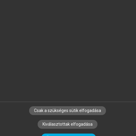
Jelöld meg a számodra fontos részeket, és
készíts
saját
jegyzeteket!
Egyéni előfizetéssel további
MeRSZ+ funkciókat
és
tartalmakat is elérhetsz.
Csak a szükséges sütik elfogadása
SZERZŐKNEK
CÉGEKNEK
KÖNYVTÁROSOKNAK
Kiválasztottak elfogadása
SZERKESZTÉSI ÉS LEKTORÁLÁSI ALAPELVEK