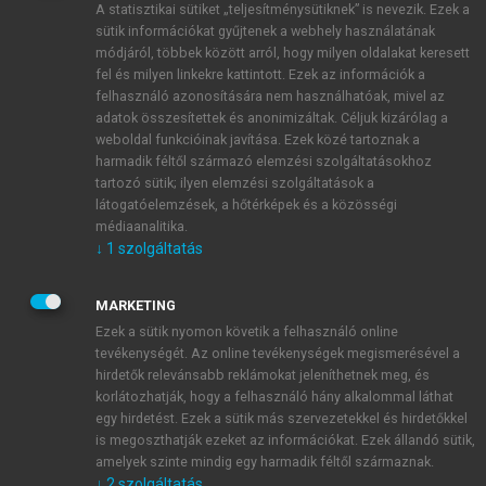
A statisztikai sütiket „teljesítménysütiknek” is nevezik. Ezek a
sütik információkat gyűjtenek a webhely használatának
módjáról, többek között arról, hogy milyen oldalakat keresett
ÚJ FIÓK LÉTREHOZÁSA
fel és milyen linkekre kattintott. Ezek az információk a
1 óra díjmentes hozzáférés
felhasználó azonosítására nem használhatóak, mivel az
adatok összesítettek és anonimizáltak. Céljuk kizárólag a
weboldal funkcióinak javítása. Ezek közé tartoznak a
E-MAIL-CÍM
harmadik féltől származó elemzési szolgáltatásokhoz
tartozó sütik; ilyen elemzési szolgáltatások a
látogatóelemzések, a hőtérképek és a közösségi
NÉV
médiaanalitika.
↓
1
szolgáltatás
JELSZÓ
MARKETING
Ezek a sütik nyomon követik a felhasználó online
tevékenységét. Az online tevékenységek megismerésével a
JELSZÓ ÚJRA
hirdetők relevánsabb reklámokat jeleníthetnek meg, és
korlátozhatják, hogy a felhasználó hány alkalommal láthat
egy hirdetést. Ezek a sütik más szervezetekkel és hirdetőkkel
is megoszthatják ezeket az információkat. Ezek állandó sütik,
Kérek értesítést a MeRSZ újdonságairól, akcióiról.
amelyek szinte mindig egy harmadik féltől származnak.
↓
2
szolgáltatás