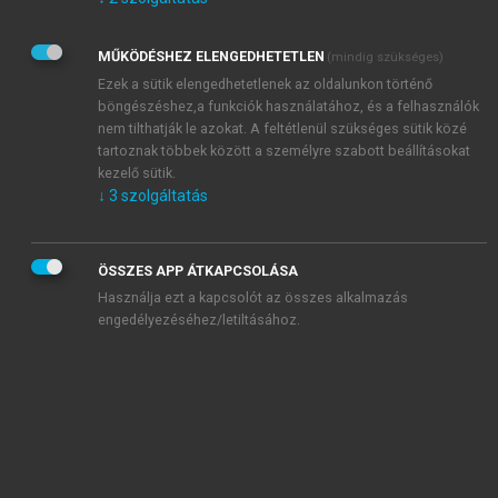
Kérek értesítést az Akadémiai Kiadó Zrt. újdonságairól,
akcióiról.
MŰKÖDÉSHEZ ELENGEDHETETLEN
(mindig szükséges)
Az
Adatkezelési tájékoztatóban
foglaltakat tudomásul
veszem és elfogadom.
Ezek a sütik elengedhetetlenek az oldalunkon történő
Az
Általános vásárlási feltételeket
, valamint a
szotar.net
és a
böngészéshez,a funkciók használatához, és a felhasználók
mersz.hu
oldalak licencszerződéseiben foglaltakat
nem tilthatják le azokat. A feltétlenül szükséges sütik közé
tudomásul veszem és elfogadom.
tartoznak többek között a személyre szabott beállításokat
kezelő sütik.
↓
3
szolgáltatás
KIPRÓBÁLOM
ÖSSZES APP ÁTKAPCSOLÁSA
Használja ezt a kapcsolót az összes alkalmazás
engedélyezéséhez/letiltásához.
MIÉRT ÉRDEMES A MERSZ ONLINE
OKOSKÖNYVTÁRAT HASZNÁLNI?