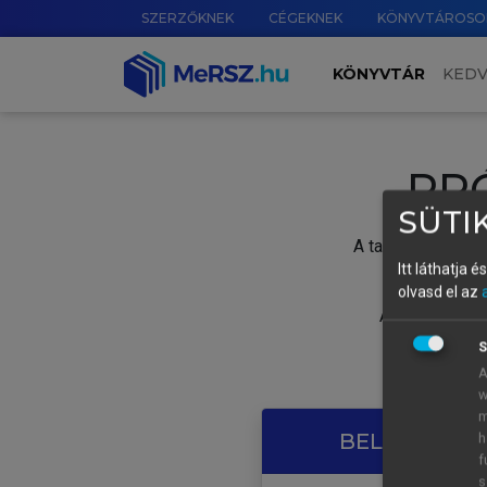
SZERZŐKNEK
CÉGEKNEK
KÖNYVTÁROSO
KÖNYVTÁR
KED
PR
SÜTIK
A tartalom megtek
Itt láthatja 
olvasd el az
A próbaidősza
S
A
w
m
BELÉPÉS SAJ
h
f
s