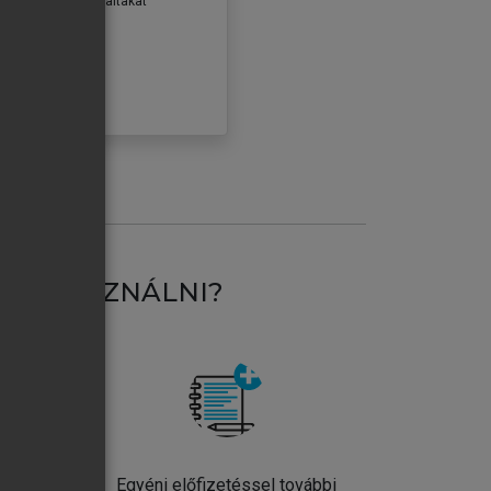
erződéseiben foglaltakat
ogadom.
ÓBÁLOM
AT HASZNÁLNI?
ntos
Egyéni előfizetéssel további