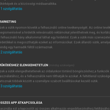
őtérképek és a közösségi médiaanalitika.
E-MAIL-CÍM
1
szolgáltatás
MARKETING
NÉV
zek a sütik nyomon követik a felhasználó online tevékenységét. Az online tev
egismerésével a hirdetők relevánsabb reklámokat jeleníthetnek meg, és korlát
 felhasználó hány alkalommal láthat egy hirdetést. Ezek a sütik más szervezete
JELSZÓ
irdetőkkel is megoszthatják ezeket az információkat. Ezek állandó sütik, amely
indig egy harmadik féltől származnak.
2
szolgáltatás
JELSZÓ ÚJRA
PÉS
ŰKÖDÉSHEZ ELENGEDHETETLEN
(mindig szükséges)
zek a sütik elengedhetetlenek az oldalunkon történő böngészéshez,a funkciók
asználatához, és a felhasználók nem tilthatják le azokat. A feltétlenül szükség
Kérek értesítést a MeRSZ új
artoznak többek között a személyre szabott beállításokat kezelő sütik.
Kérek értesítést az Akadémi
3
szolgáltatás
akcióiról.
 VAGY?
Az
Adatkezelési tájékozta
yi azonosítóval
veszem és elfogadom.
SSZES APP ÁTKAPCSOLÁSA
Az
Általános vásárlási felt
asználja ezt a kapcsolót az összes alkalmazás engedélyezéséhez/letiltásáho