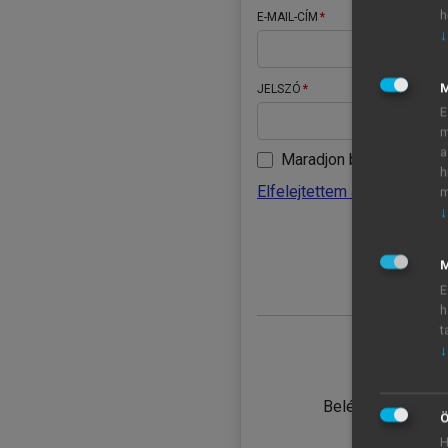
h
E-MAIL-CÍM
↓
JELSZÓ
E
m
a
Maradjon belépve
h
Elfelejtettem a jelszavamat
m
↓
BELÉ
M
E
h
t
↓
TANULÓ
Belépés intézmén
Ö
H