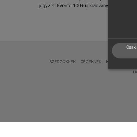
jegyzet. Évente 100+ új kiadvány.
kiadvá
Csak 
SZERZŐKNEK
CÉGEKNEK
KÖNYVTÁROSO
L
Verzió: 2.7.2