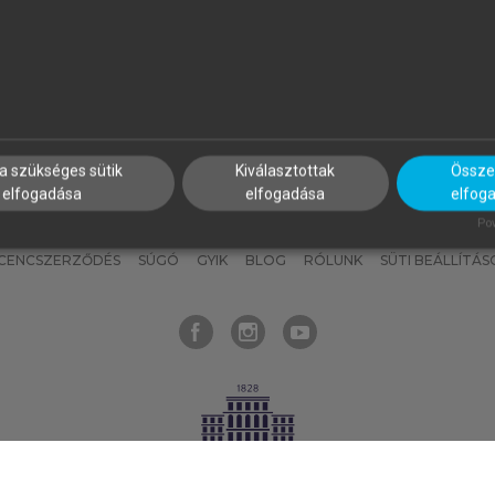
nyokat, hogy bármikor azonnal
részeket, és
készíts
saj
hozzájuk férhess!
jegyzeteket!
a szükséges sütik
Kiválasztottak
Összes
elfogadása
elfogadása
elfog
KNAK
SZERKESZTÉSI ÉS LEKTORÁLÁSI ALAPELVEK
MI – ÁLTALÁNOS
Pow
ICENCSZERZŐDÉS
SÚGÓ
GYIK
BLOG
RÓLUNK
SÜTI BEÁLLÍTÁS