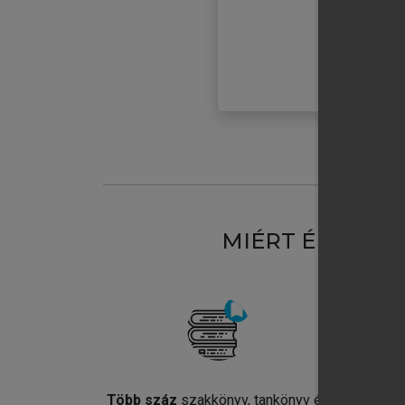
MIÉRT ÉRDEME
Több száz
szakkönyv, tankönyv és
Jel