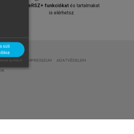
át
MeRSZ+ funkciókat
és tartalmakat
is elérhetsz.
 süti
adása
 IRÁNYELVEK
IMPRESSZUM
ADATVÉDELEM
ered by Klaro!
OK