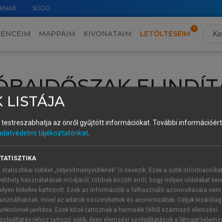
KNAK
SÚGÓ
VENCEIM
MAPPÁIM
KIVONATAIM
LETÖLTÉSEIM
ÓBAIDŐSZAK ELINDÍT
 LISTÁJA
intéséhez lépj be a saját fiókoddal, iskolai azonosítóddal vagy ú
és testreszabhatja az önről gyűjtött információkat.
További információért 
Új felhasználóként
1 óra díjmentes hozzáférésre
vagy jogosult
adatvédelmi tájékoztatónkat
.
k elindításához,
jelentkezz
be meglévő fiókoddal,
vagy hozz lé
A regisztráció után a
próbaidőszak
automatikusan
elindul.
TATISZTIKA
 statisztikai sütiket „teljesítménysütiknek” is nevezik. Ezek a sütik információka
ebhely használatának módjáról, többek között arról, hogy milyen oldalakat kere
ilyen linkekre kattintott. Ezek az információk a felhasználó azonosítására nem
ÚJ FIÓK 
ÁT FIÓKKAL
asználhatóak, mivel az adatok összesítettek és anonimizáltak. Céljuk kizáróla
1 óra díjme
unkcióinak javítása. Ezek közé tartoznak a harmadik féltől származó elemzési
zolgáltatásokhoz tartozó sütik; ilyen elemzési szolgáltatások a látogatóelemz