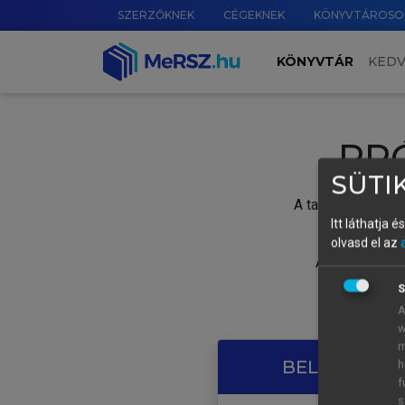
SZERZŐKNEK
CÉGEKNEK
KÖNYVTÁROSO
KÖNYVTÁR
KED
PR
SÜTIK
A tartalom megtek
Itt láthatja 
olvasd el az
A próbaidősza
S
A
w
m
BELÉPÉS SAJ
h
f
s