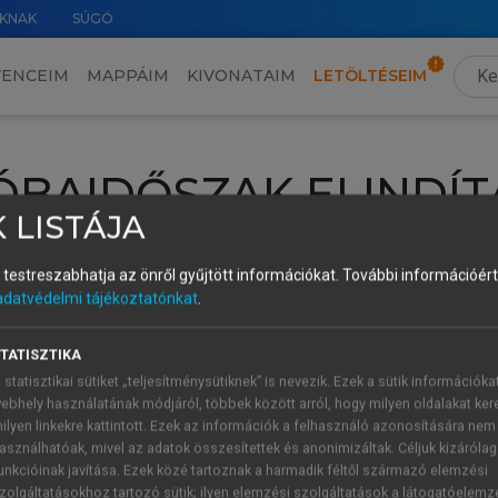
KNAK
SÚGÓ
VENCEIM
MAPPÁIM
KIVONATAIM
LETÖLTÉSEIM
ÓBAIDŐSZAK ELINDÍT
 LISTÁJA
intéséhez lépj be a saját fiókoddal, iskolai azonosítóddal vagy ú
és testreszabhatja az önről gyűjtött információkat.
További információért 
Új felhasználóként
1 óra díjmentes hozzáférésre
vagy jogosult
adatvédelmi tájékoztatónkat
.
k elindításához,
jelentkezz
be meglévő fiókoddal,
vagy hozz lé
A regisztráció után a
próbaidőszak
automatikusan
elindul.
TATISZTIKA
 statisztikai sütiket „teljesítménysütiknek” is nevezik. Ezek a sütik információka
ebhely használatának módjáról, többek között arról, hogy milyen oldalakat kere
ilyen linkekre kattintott. Ezek az információk a felhasználó azonosítására nem
ÚJ FIÓK 
ÁT FIÓKKAL
asználhatóak, mivel az adatok összesítettek és anonimizáltak. Céljuk kizáróla
1 óra díjme
unkcióinak javítása. Ezek közé tartoznak a harmadik féltől származó elemzési
zolgáltatásokhoz tartozó sütik; ilyen elemzési szolgáltatások a látogatóelemz