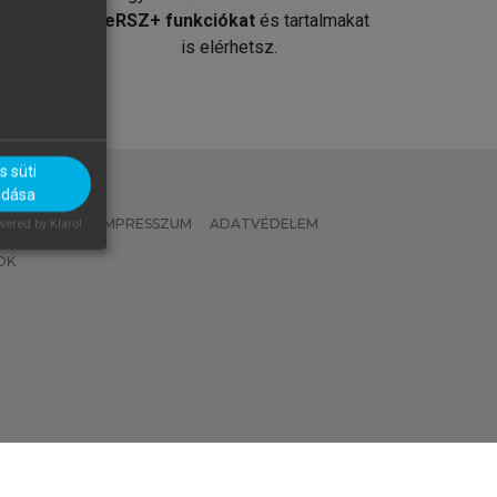
át
MeRSZ+ funkciókat
és tartalmakat
is elérhetsz.
 süti
adása
 IRÁNYELVEK
IMPRESSZUM
ADATVÉDELEM
ered by Klaro!
OK