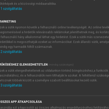
őtérképek és a közösségi médiaanalitika.
E-MAIL-CÍM
1
szolgáltatás
MARKETING
NÉV
zek a sütik nyomon követik a felhasználó online tevékenységét. Az online tev
egismerésével a hirdetők relevánsabb reklámokat jeleníthetnek meg, és korlát
 felhasználó hány alkalommal láthat egy hirdetést. Ezek a sütik más szervezete
JELSZÓ
irdetőkkel is megoszthatják ezeket az információkat. Ezek állandó sütik, amely
indig egy harmadik féltől származnak.
2
szolgáltatás
JELSZÓ ÚJRA
PÉS
ŰKÖDÉSHEZ ELENGEDHETETLEN
(mindig szükséges)
zek a sütik elengedhetetlenek az oldalunkon történő böngészéshez,a funkciók
asználatához, és a felhasználók nem tilthatják le azokat. A feltétlenül szükség
Kérek értesítést a MeRSZ új
artoznak többek között a személyre szabott beállításokat kezelő sütik.
Kérek értesítést az Akadémi
3
szolgáltatás
akcióiról.
 VAGY?
Az
Adatkezelési tájékozta
yi azonosítóval
veszem és elfogadom.
SSZES APP ÁTKAPCSOLÁSA
Az
Általános vásárlási felt
asználja ezt a kapcsolót az összes alkalmazás engedélyezéséhez/letiltásáho