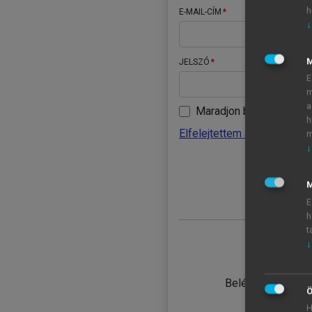
h
E-MAIL-CÍM
↓
JELSZÓ
E
m
a
Maradjon belépve
h
Elfelejtettem a jelszavamat
m
↓
BELÉ
M
E
h
t
↓
TANULÓ
Belépés intézmén
Ö
H