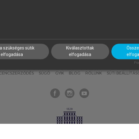
nyokat, hogy bármikor azonnal
részeket, és
készíts
saj
hozzájuk férhess!
jegyzeteket!
a szükséges sütik
Kiválasztottak
Összes
elfogadása
elfogadása
elfog
KNAK
SZERKESZTÉSI ÉS LEKTORÁLÁSI ALAPELVEK
MI – ÁLTALÁNOS
Pow
ICENCSZERZŐDÉS
SÚGÓ
GYIK
BLOG
RÓLUNK
SÜTI BEÁLLÍTÁS