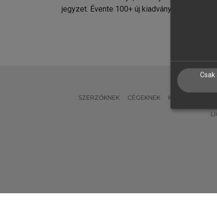
jegyzet. Évente 100+ új kiadvány.
kiadvá
Csak 
SZERZŐKNEK
CÉGEKNEK
KÖNYVTÁROSO
L
Verzió: 2.7.2