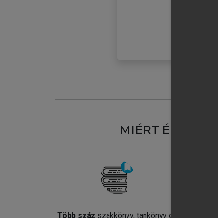
MIÉRT ÉRDEME
Több száz
szakkönyv, tankönyv és
Jel