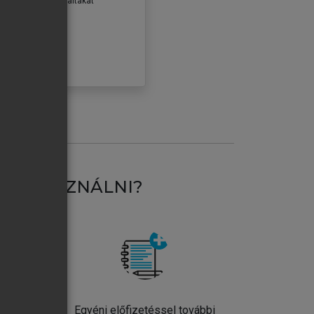
erződéseiben foglaltakat
ogadom.
ÓBÁLOM
AT HASZNÁLNI?
ntos
Egyéni előfizetéssel további