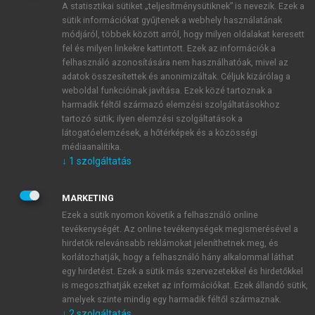
A statisztikai sütiket „teljesítménysütiknek” is nevezik. Ezek a
sütik információkat gyűjtenek a webhely használatának
módjáról, többek között arról, hogy milyen oldalakat keresett
ÚJ FIÓK LÉTREHOZÁSA
fel és milyen linkekre kattintott. Ezek az információk a
1 óra díjmentes hozzáférés
felhasználó azonosítására nem használhatóak, mivel az
adatok összesítettek és anonimizáltak. Céljuk kizárólag a
weboldal funkcióinak javítása. Ezek közé tartoznak a
E-MAIL-CÍM
harmadik féltől származó elemzési szolgáltatásokhoz
tartozó sütik; ilyen elemzési szolgáltatások a
látogatóelemzések, a hőtérképek és a közösségi
NÉV
médiaanalitika.
↓
1
szolgáltatás
JELSZÓ
MARKETING
Ezek a sütik nyomon követik a felhasználó online
tevékenységét. Az online tevékenységek megismerésével a
JELSZÓ ÚJRA
hirdetők relevánsabb reklámokat jeleníthetnek meg, és
korlátozhatják, hogy a felhasználó hány alkalommal láthat
egy hirdetést. Ezek a sütik más szervezetekkel és hirdetőkkel
is megoszthatják ezeket az információkat. Ezek állandó sütik,
Kérek értesítést a MeRSZ újdonságairól, akcióiról.
amelyek szinte mindig egy harmadik féltől származnak.
↓
2
szolgáltatás