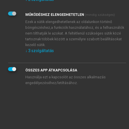
Kérek értesítést az Akadémiai Kiadó Zrt. újdonságairól,
akcióiról.
MŰKÖDÉSHEZ ELENGEDHETETLEN
(mindig szükséges)
Az
Adatkezelési tájékoztatóban
foglaltakat tudomásul
veszem és elfogadom.
Ezek a sütik elengedhetetlenek az oldalunkon történő
Az
Általános vásárlási feltételeket
, valamint a
szotar.net
és a
böngészéshez,a funkciók használatához, és a felhasználók
mersz.hu
oldalak licencszerződéseiben foglaltakat
nem tilthatják le azokat. A feltétlenül szükséges sütik közé
tudomásul veszem és elfogadom.
tartoznak többek között a személyre szabott beállításokat
kezelő sütik.
↓
3
szolgáltatás
KIPRÓBÁLOM
ÖSSZES APP ÁTKAPCSOLÁSA
Használja ezt a kapcsolót az összes alkalmazás
engedélyezéséhez/letiltásához.
MIÉRT ÉRDEMES A MERSZ ONLINE
OKOSKÖNYVTÁRAT HASZNÁLNI?