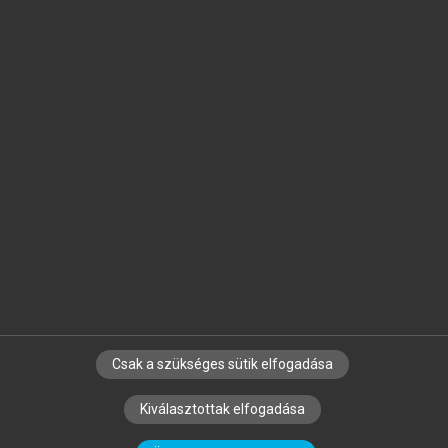
Jelöld meg a számodra fontos részeket, és
készíts
saját
jegyzeteket!
Egyéni előfizetéssel további
MeRSZ+ funkciókat
és
tartalmakat is elérhetsz.
Csak a szükséges sütik elfogadása
SZERZŐKNEK
CÉGEKNEK
KÖNYVTÁROSOKNAK
Kiválasztottak elfogadása
SZERKESZTÉSI ÉS LEKTORÁLÁSI ALAPELVEK