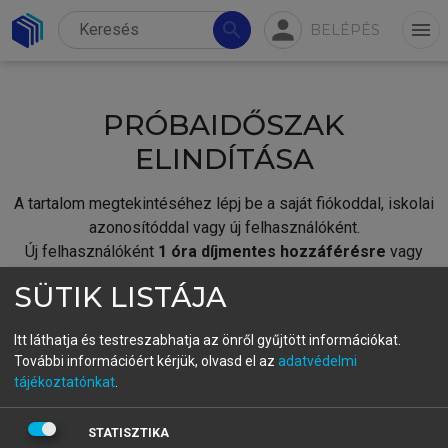
person
search
menu
BELÉPÉS
PRÓBAIDŐSZAK
ELINDÍTÁSA
A tartalom megtekintéséhez lépj be a saját fiókoddal, iskolai
azonosítóddal vagy új felhasználóként.
Új felhasználóként
1 óra díjmentes hozzáférésre
vagy
jogosult.
SÜTIK LISTÁJA
A próbaidőszak elindításához,
jelentkezz
be meglévő
fiókoddal,
vagy hozz létre új fiókot.
Itt láthatja és testreszabhatja az önről gyűjtött információkat.
További információért kérjük, olvasd el az
adatvédelmi
A regisztráció után a
próbaidőszak
automatikusan
elindul.
tájékoztatónkat
.
BELÉPÉS SAJÁT FIÓKKAL
STATISZTIKA