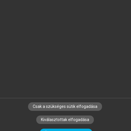
Jelöld meg a számodra fontos részeket, és
készíts
saját
jegyzeteket!
Egyéni előfizetéssel további
MeRSZ+ funkciókat
és
tartalmakat is elérhetsz.
Csak a szükséges sütik elfogadása
SZERZŐKNEK
CÉGEKNEK
KÖNYVTÁROSOKNAK
Kiválasztottak elfogadása
SZERKESZTÉSI ÉS LEKTORÁLÁSI ALAPELVEK