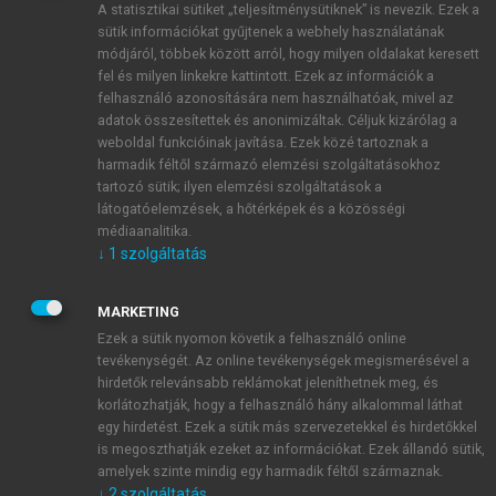
A statisztikai sütiket „teljesítménysütiknek” is nevezik. Ezek a
sütik információkat gyűjtenek a webhely használatának
módjáról, többek között arról, hogy milyen oldalakat keresett
ÚJ FIÓK LÉTREHOZÁSA
fel és milyen linkekre kattintott. Ezek az információk a
1 óra díjmentes hozzáférés
felhasználó azonosítására nem használhatóak, mivel az
adatok összesítettek és anonimizáltak. Céljuk kizárólag a
weboldal funkcióinak javítása. Ezek közé tartoznak a
E-MAIL-CÍM
harmadik féltől származó elemzési szolgáltatásokhoz
tartozó sütik; ilyen elemzési szolgáltatások a
látogatóelemzések, a hőtérképek és a közösségi
NÉV
médiaanalitika.
↓
1
szolgáltatás
JELSZÓ
MARKETING
Ezek a sütik nyomon követik a felhasználó online
tevékenységét. Az online tevékenységek megismerésével a
JELSZÓ ÚJRA
hirdetők relevánsabb reklámokat jeleníthetnek meg, és
korlátozhatják, hogy a felhasználó hány alkalommal láthat
egy hirdetést. Ezek a sütik más szervezetekkel és hirdetőkkel
is megoszthatják ezeket az információkat. Ezek állandó sütik,
Kérek értesítést a MeRSZ újdonságairól, akcióiról.
amelyek szinte mindig egy harmadik féltől származnak.
↓
2
szolgáltatás