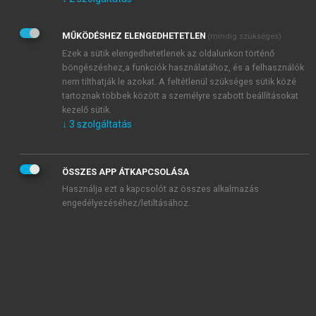
Kérek értesítést az Akadémiai Kiadó Zrt. újdonságairól,
akcióiról.
MŰKÖDÉSHEZ ELENGEDHETETLEN
(mindig szükséges)
Az
Adatkezelési tájékoztatóban
foglaltakat tudomásul
veszem és elfogadom.
Ezek a sütik elengedhetetlenek az oldalunkon történő
Az
Általános vásárlási feltételeket
, valamint a
szotar.net
és a
böngészéshez,a funkciók használatához, és a felhasználók
mersz.hu
oldalak licencszerződéseiben foglaltakat
nem tilthatják le azokat. A feltétlenül szükséges sütik közé
tudomásul veszem és elfogadom.
tartoznak többek között a személyre szabott beállításokat
kezelő sütik.
↓
3
szolgáltatás
KIPRÓBÁLOM
ÖSSZES APP ÁTKAPCSOLÁSA
Használja ezt a kapcsolót az összes alkalmazás
engedélyezéséhez/letiltásához.
MIÉRT ÉRDEMES A MERSZ ONLINE
OKOSKÖNYVTÁRAT HASZNÁLNI?