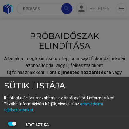
person
search
menu
BELÉPÉS
PRÓBAIDŐSZAK
ELINDÍTÁSA
A tartalom megtekintéséhez lépj be a saját fiókoddal, iskolai
azonosítóddal vagy új felhasználóként.
Új felhasználóként
1 óra díjmentes hozzáférésre
vagy
jogosult.
SÜTIK LISTÁJA
A próbaidőszak elindításához,
jelentkezz
be meglévő
fiókoddal,
vagy hozz létre új fiókot.
Itt láthatja és testreszabhatja az önről gyűjtött információkat.
További információért kérjük, olvasd el az
adatvédelmi
A regisztráció után a
próbaidőszak
automatikusan
elindul.
tájékoztatónkat
.
BELÉPÉS SAJÁT FIÓKKAL
STATISZTIKA