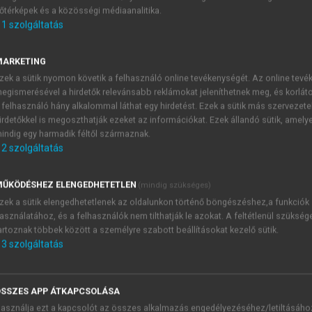
őtérképek és a közösségi médiaanalitika.
E-MAIL-CÍM
1
szolgáltatás
MARKETING
NÉV
zek a sütik nyomon követik a felhasználó online tevékenységét. Az online tev
egismerésével a hirdetők relevánsabb reklámokat jeleníthetnek meg, és korlát
 felhasználó hány alkalommal láthat egy hirdetést. Ezek a sütik más szervezete
JELSZÓ
irdetőkkel is megoszthatják ezeket az információkat. Ezek állandó sütik, amely
indig egy harmadik féltől származnak.
2
szolgáltatás
JELSZÓ ÚJRA
PÉS
ŰKÖDÉSHEZ ELENGEDHETETLEN
(mindig szükséges)
zek a sütik elengedhetetlenek az oldalunkon történő böngészéshez,a funkciók
asználatához, és a felhasználók nem tilthatják le azokat. A feltétlenül szükség
Kérek értesítést a MeRSZ új
artoznak többek között a személyre szabott beállításokat kezelő sütik.
Kérek értesítést az Akadémi
3
szolgáltatás
akcióiról.
 VAGY?
Az
Adatkezelési tájékozta
yi azonosítóval
veszem és elfogadom.
SSZES APP ÁTKAPCSOLÁSA
Az
Általános vásárlási felt
asználja ezt a kapcsolót az összes alkalmazás engedélyezéséhez/letiltásáho