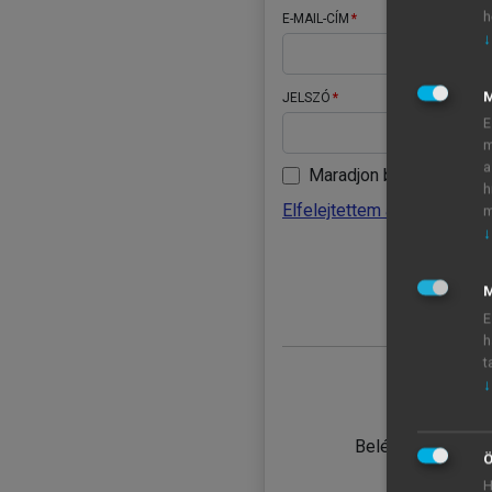
h
E-MAIL-CÍM
↓
JELSZÓ
E
m
a
Maradjon belépve
h
Elfelejtettem a jelszavamat
m
↓
BELÉ
M
E
h
t
↓
TANULÓ
Belépés intézmén
Ö
H