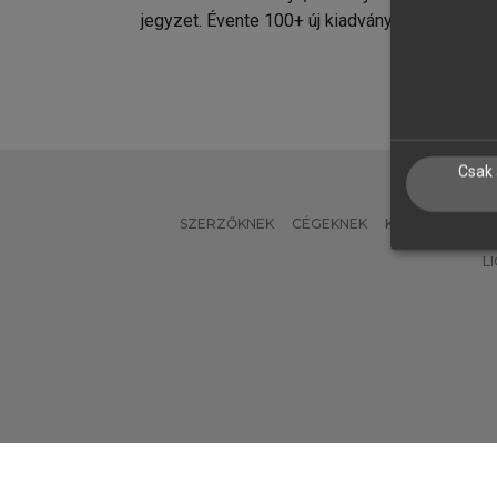
jegyzet. Évente 100+ új kiadvány.
kiadvá
Csak 
SZERZŐKNEK
CÉGEKNEK
KÖNYVTÁROSO
L
Verzió: 2.7.2