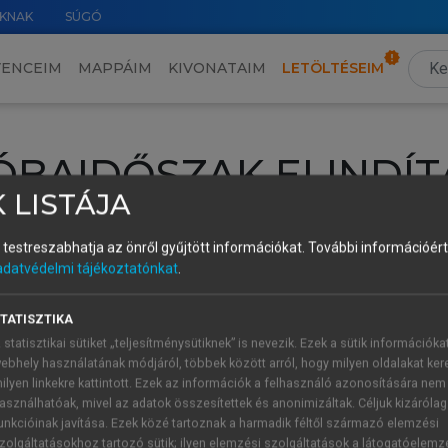
KNAK
SÚGÓ
VENCEIM
MAPPÁIM
KIVONATAIM
LETÖLTÉSEIM
ÓBAIDŐSZAK ELINDÍT
 LISTÁJA
intéséhez lépj be a saját fiókoddal, iskolai azonosítóddal vagy ú
és testreszabhatja az önről gyűjtött információkat.
További információért 
Új felhasználóként
1 óra díjmentes hozzáférésre
vagy jogosult
adatvédelmi tájékoztatónkat
.
k elindításához,
jelentkezz
be meglévő fiókoddal,
vagy hozz lé
A regisztráció után a
próbaidőszak
automatikusan
elindul.
TATISZTIKA
 statisztikai sütiket „teljesítménysütiknek” is nevezik. Ezek a sütik információka
ebhely használatának módjáról, többek között arról, hogy milyen oldalakat kere
ilyen linkekre kattintott. Ezek az információk a felhasználó azonosítására nem
ÚJ FIÓK 
ÁT FIÓKKAL
asználhatóak, mivel az adatok összesítettek és anonimizáltak. Céljuk kizáróla
1 óra díjme
unkcióinak javítása. Ezek közé tartoznak a harmadik féltől származó elemzési
zolgáltatásokhoz tartozó sütik; ilyen elemzési szolgáltatások a látogatóelemz