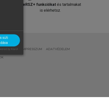
át
MeRSZ+ funkciókat
és tartalmakat
is elérhetsz.
 süti
adása
 IRÁNYELVEK
IMPRESSZUM
ADATVÉDELEM
ered by Klaro!
OK