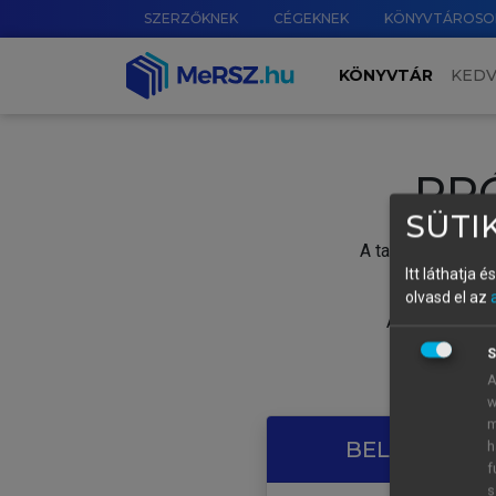
SZERZŐKNEK
CÉGEKNEK
KÖNYVTÁROSO
KÖNYVTÁR
KED
PR
SÜTIK
A tartalom megtek
Itt láthatja 
olvasd el az
A próbaidősza
S
A
w
m
BELÉPÉS SAJ
h
f
s