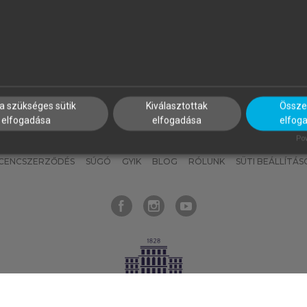
nyokat, hogy bármikor azonnal
részeket, és
készíts
saj
hozzájuk férhess!
jegyzeteket!
a szükséges sütik
Kiválasztottak
Összes
elfogadása
elfogadása
elfog
KNAK
SZERKESZTÉSI ÉS LEKTORÁLÁSI ALAPELVEK
MI – ÁLTALÁNOS
Pow
ICENCSZERZŐDÉS
SÚGÓ
GYIK
BLOG
RÓLUNK
SÜTI BEÁLLÍTÁS