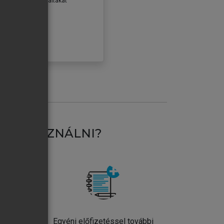
erződéseiben foglaltakat
ogadom.
ÓBÁLOM
AT HASZNÁLNI?
ntos
Egyéni előfizetéssel további