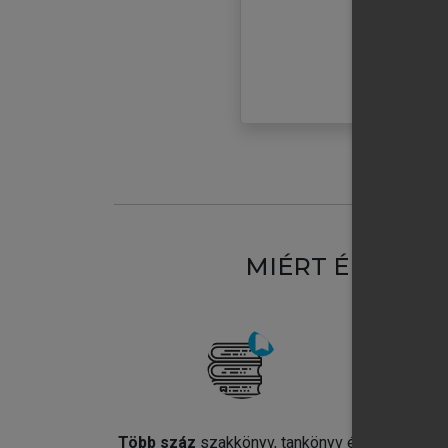
MIÉRT ÉRDEME
Több száz
szakkönyv, tankönyv és
Jel