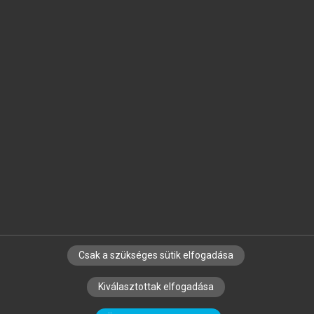
Jelöld meg a számodra fontos részeket, és
készíts
saját
jegyzeteket!
Egyéni előfizetéssel további
MeRSZ+ funkciókat
és
tartalmakat is elérhetsz.
Csak a szükséges sütik elfogadása
SZERZŐKNEK
CÉGEKNEK
KÖNYVTÁROSOKNAK
Kiválasztottak elfogadása
SZERKESZTÉSI ÉS LEKTORÁLÁSI ALAPELVEK