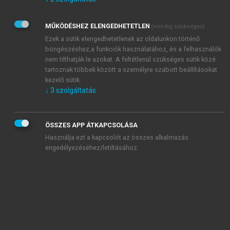
Kérek értesítést az Akadémiai Kiadó Zrt. újdonságairól,
akcióiról.
MŰKÖDÉSHEZ ELENGEDHETETLEN
(mindig szükséges)
Az
Adatkezelési tájékoztatóban
foglaltakat tudomásul
veszem és elfogadom.
Ezek a sütik elengedhetetlenek az oldalunkon történő
Az
Általános vásárlási feltételeket
, valamint a
szotar.net
és a
böngészéshez,a funkciók használatához, és a felhasználók
mersz.hu
oldalak licencszerződéseiben foglaltakat
nem tilthatják le azokat. A feltétlenül szükséges sütik közé
tudomásul veszem és elfogadom.
tartoznak többek között a személyre szabott beállításokat
kezelő sütik.
↓
3
szolgáltatás
KIPRÓBÁLOM
ÖSSZES APP ÁTKAPCSOLÁSA
Használja ezt a kapcsolót az összes alkalmazás
engedélyezéséhez/letiltásához.
MIÉRT ÉRDEMES A MERSZ ONLINE
OKOSKÖNYVTÁRAT HASZNÁLNI?