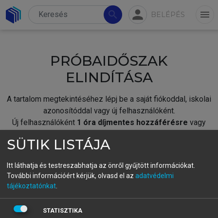
person
search
menu
BELÉPÉS
PRÓBAIDŐSZAK
ELINDÍTÁSA
A tartalom megtekintéséhez lépj be a saját fiókoddal, iskolai
azonosítóddal vagy új felhasználóként.
Új felhasználóként
1 óra díjmentes hozzáférésre
vagy
jogosult.
SÜTIK LISTÁJA
A próbaidőszak elindításához,
jelentkezz
be meglévő
fiókoddal,
vagy hozz létre új fiókot.
Itt láthatja és testreszabhatja az önről gyűjtött információkat.
További információért kérjük, olvasd el az
adatvédelmi
A regisztráció után a
próbaidőszak
automatikusan
elindul.
tájékoztatónkat
.
BELÉPÉS SAJÁT FIÓKKAL
STATISZTIKA