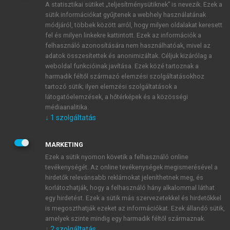
A statisztikai sütiket „teljesítménysütiknek” is nevezik. Ezek a
sütik információkat gyűjtenek a webhely használatának
módjáról, többek között arról, hogy milyen oldalakat keresett
ÚJ FIÓK LÉTREHOZÁSA
fel és milyen linkekre kattintott. Ezek az információk a
1 óra díjmentes hozzáférés
felhasználó azonosítására nem használhatóak, mivel az
adatok összesítettek és anonimizáltak. Céljuk kizárólag a
weboldal funkcióinak javítása. Ezek közé tartoznak a
E-MAIL-CÍM
harmadik féltől származó elemzési szolgáltatásokhoz
tartozó sütik; ilyen elemzési szolgáltatások a
látogatóelemzések, a hőtérképek és a közösségi
NÉV
médiaanalitika.
↓
1
szolgáltatás
JELSZÓ
MARKETING
Ezek a sütik nyomon követik a felhasználó online
tevékenységét. Az online tevékenységek megismerésével a
JELSZÓ ÚJRA
hirdetők relevánsabb reklámokat jeleníthetnek meg, és
korlátozhatják, hogy a felhasználó hány alkalommal láthat
egy hirdetést. Ezek a sütik más szervezetekkel és hirdetőkkel
is megoszthatják ezeket az információkat. Ezek állandó sütik,
Kérek értesítést a MeRSZ újdonságairól, akcióiról.
amelyek szinte mindig egy harmadik féltől származnak.
↓
2
szolgáltatás