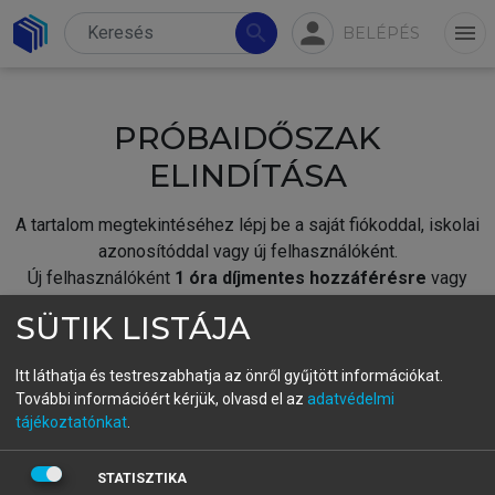
person
search
menu
BELÉPÉS
PRÓBAIDŐSZAK
ELINDÍTÁSA
A tartalom megtekintéséhez lépj be a saját fiókoddal, iskolai
azonosítóddal vagy új felhasználóként.
Új felhasználóként
1 óra díjmentes hozzáférésre
vagy
jogosult.
SÜTIK LISTÁJA
A próbaidőszak elindításához,
jelentkezz
be meglévő
fiókoddal,
vagy hozz létre új fiókot.
Itt láthatja és testreszabhatja az önről gyűjtött információkat.
További információért kérjük, olvasd el az
adatvédelmi
A regisztráció után a
próbaidőszak
automatikusan
elindul.
tájékoztatónkat
.
BELÉPÉS SAJÁT FIÓKKAL
STATISZTIKA