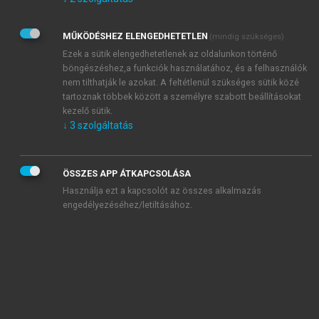
Kérek értesítést az Akadémiai Kiadó Zrt. újdonságairól,
akcióiról.
MŰKÖDÉSHEZ ELENGEDHETETLEN
(mindig szükséges)
Az
Adatkezelési tájékoztatóban
foglaltakat tudomásul
veszem és elfogadom.
Ezek a sütik elengedhetetlenek az oldalunkon történő
Az
Általános vásárlási feltételeket
, valamint a
szotar.net
és a
böngészéshez,a funkciók használatához, és a felhasználók
mersz.hu
oldalak licencszerződéseiben foglaltakat
nem tilthatják le azokat. A feltétlenül szükséges sütik közé
tudomásul veszem és elfogadom.
tartoznak többek között a személyre szabott beállításokat
kezelő sütik.
↓
3
szolgáltatás
KIPRÓBÁLOM
ÖSSZES APP ÁTKAPCSOLÁSA
Használja ezt a kapcsolót az összes alkalmazás
engedélyezéséhez/letiltásához.
MIÉRT ÉRDEMES A MERSZ ONLINE
OKOSKÖNYVTÁRAT HASZNÁLNI?