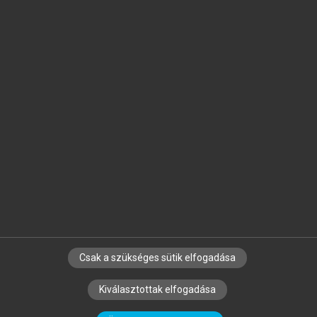
Jelöld meg a számodra fontos részeket, és
készíts
saját
jegyzeteket!
Egyéni előfizetéssel további
MeRSZ+ funkciókat
és
tartalmakat is elérhetsz.
Csak a szükséges sütik elfogadása
SZERZŐKNEK
CÉGEKNEK
KÖNYVTÁROSOKNAK
Kiválasztottak elfogadása
SZERKESZTÉSI ÉS LEKTORÁLÁSI ALAPELVEK