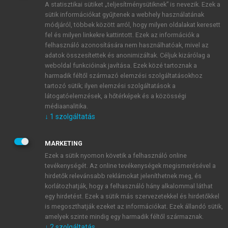
A statisztikai sütiket „teljesítménysütiknek” is nevezik. Ezek a
sütik információkat gyűjtenek a webhely használatának
módjáról, többek között arról, hogy milyen oldalakat keresett
ÚJ FIÓK LÉTREHOZÁSA
fel és milyen linkekre kattintott. Ezek az információk a
1 óra díjmentes hozzáférés
felhasználó azonosítására nem használhatóak, mivel az
adatok összesítettek és anonimizáltak. Céljuk kizárólag a
weboldal funkcióinak javítása. Ezek közé tartoznak a
E-MAIL-CÍM
harmadik féltől származó elemzési szolgáltatásokhoz
tartozó sütik; ilyen elemzési szolgáltatások a
látogatóelemzések, a hőtérképek és a közösségi
NÉV
médiaanalitika.
↓
1
szolgáltatás
JELSZÓ
MARKETING
Ezek a sütik nyomon követik a felhasználó online
tevékenységét. Az online tevékenységek megismerésével a
JELSZÓ ÚJRA
hirdetők relevánsabb reklámokat jeleníthetnek meg, és
korlátozhatják, hogy a felhasználó hány alkalommal láthat
egy hirdetést. Ezek a sütik más szervezetekkel és hirdetőkkel
is megoszthatják ezeket az információkat. Ezek állandó sütik,
Kérek értesítést a MeRSZ újdonságairól, akcióiról.
amelyek szinte mindig egy harmadik féltől származnak.
↓
2
szolgáltatás