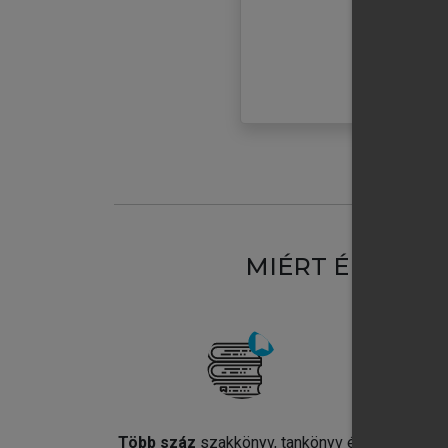
MIÉRT ÉRDEME
Több száz
szakkönyv, tankönyv és
Jel