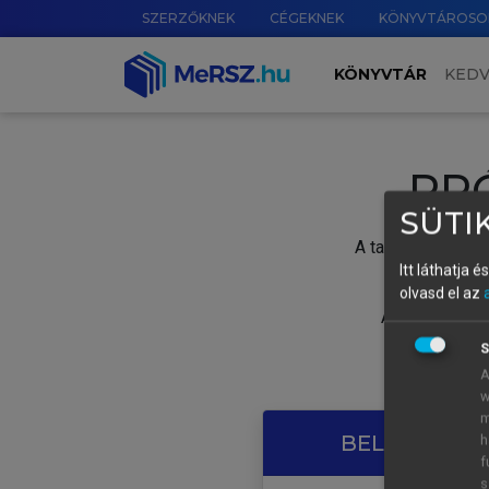
SZERZŐKNEK
CÉGEKNEK
KÖNYVTÁROSO
KÖNYVTÁR
KED
PR
SÜTIK
A tartalom megtek
Itt láthatja 
olvasd el az
A próbaidősza
S
A
w
m
BELÉPÉS SAJ
h
f
s