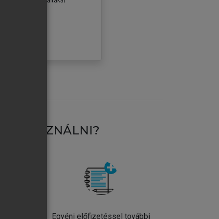
erződéseiben foglaltakat
ogadom.
ÓBÁLOM
AT HASZNÁLNI?
ntos
Egyéni előfizetéssel további