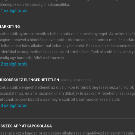
őtérképek és a közösségi médiaanalitika.
E-MAIL-CÍM
1
szolgáltatás
MARKETING
NÉV
zek a sütik nyomon követik a felhasználó online tevékenységét. Az online tev
egismerésével a hirdetők relevánsabb reklámokat jeleníthetnek meg, és korlát
 felhasználó hány alkalommal láthat egy hirdetést. Ezek a sütik más szervezete
JELSZÓ
irdetőkkel is megoszthatják ezeket az információkat. Ezek állandó sütik, amely
indig egy harmadik féltől származnak.
2
szolgáltatás
JELSZÓ ÚJRA
PÉS
ŰKÖDÉSHEZ ELENGEDHETETLEN
(mindig szükséges)
zek a sütik elengedhetetlenek az oldalunkon történő böngészéshez,a funkciók
asználatához, és a felhasználók nem tilthatják le azokat. A feltétlenül szükség
Kérek értesítést a MeRSZ új
artoznak többek között a személyre szabott beállításokat kezelő sütik.
Kérek értesítést az Akadémi
3
szolgáltatás
akcióiról.
 VAGY?
Az
Adatkezelési tájékozta
yi azonosítóval
veszem és elfogadom.
SSZES APP ÁTKAPCSOLÁSA
Az
Általános vásárlási felt
asználja ezt a kapcsolót az összes alkalmazás engedélyezéséhez/letiltásáho