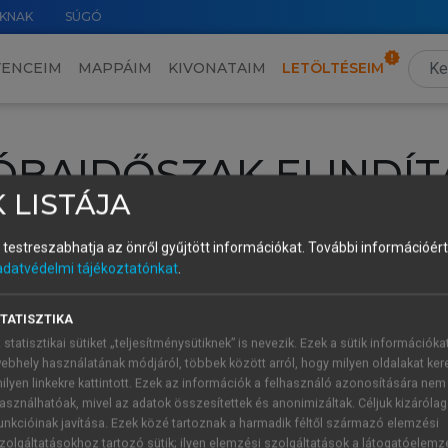
KNAK
SÚGÓ
VENCEIM
MAPPÁIM
KIVONATAIM
LETÖLTÉSEIM
ÓBAIDŐSZAK ELINDÍT
 LISTÁJA
intéséhez lépj be a saját fiókoddal, iskolai azonosítóddal vagy ú
és testreszabhatja az önről gyűjtött információkat.
További információért 
Új felhasználóként
1 óra díjmentes hozzáférésre
vagy jogosult
adatvédelmi tájékoztatónkat
.
k elindításához,
jelentkezz
be meglévő fiókoddal,
vagy hozz lé
A regisztráció után a
próbaidőszak
automatikusan
elindul.
TATISZTIKA
 statisztikai sütiket „teljesítménysütiknek” is nevezik. Ezek a sütik információka
ebhely használatának módjáról, többek között arról, hogy milyen oldalakat kere
ilyen linkekre kattintott. Ezek az információk a felhasználó azonosítására nem
ÚJ FIÓK 
ÁT FIÓKKAL
asználhatóak, mivel az adatok összesítettek és anonimizáltak. Céljuk kizáróla
1 óra díjme
unkcióinak javítása. Ezek közé tartoznak a harmadik féltől származó elemzési
zolgáltatásokhoz tartozó sütik; ilyen elemzési szolgáltatások a látogatóelemz