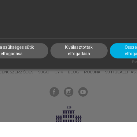
nyokat, hogy bármikor azonnal
részeket, és
készíts
saj
hozzájuk férhess!
jegyzeteket!
a szükséges sütik
Kiválasztottak
Összes
elfogadása
elfogadása
elfog
KNAK
SZERKESZTÉSI ÉS LEKTORÁLÁSI ALAPELVEK
MI – ÁLTALÁNOS
Pow
ICENCSZERZŐDÉS
SÚGÓ
GYIK
BLOG
RÓLUNK
SÜTI BEÁLLÍTÁS