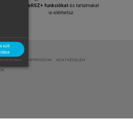
át
MeRSZ+ funkciókat
és tartalmakat
is elérhetsz.
 süti
adása
 IRÁNYELVEK
IMPRESSZUM
ADATVÉDELEM
ered by Klaro!
OK