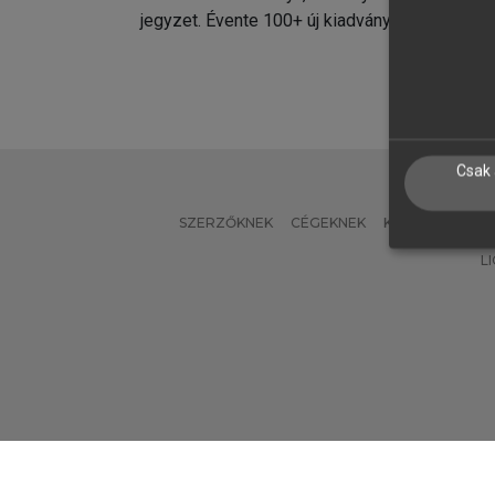
jegyzet. Évente 100+ új kiadvány.
kiadvá
Csak 
SZERZŐKNEK
CÉGEKNEK
KÖNYVTÁROSO
L
Verzió: 2.7.2