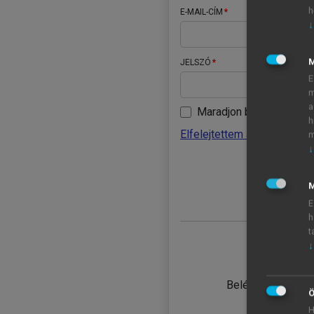
h
E-MAIL-CÍM
↓
JELSZÓ
E
m
a
Maradjon belépve
h
Elfelejtettem a jelszavamat
m
↓
BELÉ
M
E
h
t
↓
TANULÓ
Belépés intézmén
Ö
H