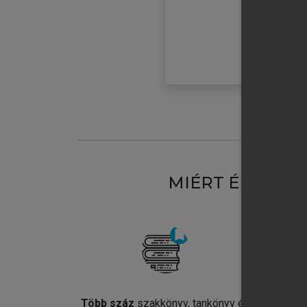
MIÉRT ÉRDEME
Több száz
szakkönyv, tankönyv és
Jel