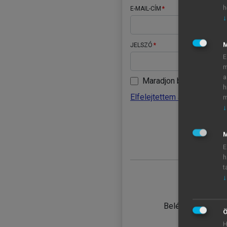
h
E-MAIL-CÍM
↓
JELSZÓ
E
m
a
Maradjon belépve
h
Elfelejtettem a jelszavamat
m
↓
BELÉ
M
E
h
t
↓
TANULÓ
Belépés intézmén
Ö
H