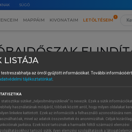
KNAK
SÚGÓ
VENCEIM
MAPPÁIM
KIVONATAIM
LETÖLTÉSEIM
ÓBAIDŐSZAK ELINDÍT
 LISTÁJA
intéséhez lépj be a saját fiókoddal, iskolai azonosítóddal vagy ú
és testreszabhatja az önről gyűjtött információkat.
További információért 
Új felhasználóként
1 óra díjmentes hozzáférésre
vagy jogosult
adatvédelmi tájékoztatónkat
.
k elindításához,
jelentkezz
be meglévő fiókoddal,
vagy hozz lé
A regisztráció után a
próbaidőszak
automatikusan
elindul.
TATISZTIKA
 statisztikai sütiket „teljesítménysütiknek” is nevezik. Ezek a sütik információka
ebhely használatának módjáról, többek között arról, hogy milyen oldalakat kere
ilyen linkekre kattintott. Ezek az információk a felhasználó azonosítására nem
ÚJ FIÓK 
ÁT FIÓKKAL
asználhatóak, mivel az adatok összesítettek és anonimizáltak. Céljuk kizáróla
1 óra díjme
unkcióinak javítása. Ezek közé tartoznak a harmadik féltől származó elemzési
zolgáltatásokhoz tartozó sütik; ilyen elemzési szolgáltatások a látogatóelemz