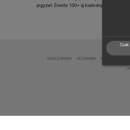
jegyzet. Évente 100+ új kiadvány.
kiadvá
Csak 
SZERZŐKNEK
CÉGEKNEK
KÖNYVTÁROSO
L
Verzió: 2.7.2