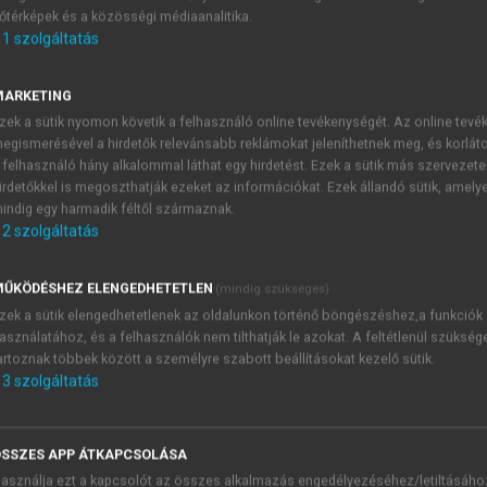
őtérképek és a közösségi médiaanalitika.
E-MAIL-CÍM
1
szolgáltatás
MARKETING
NÉV
zek a sütik nyomon követik a felhasználó online tevékenységét. Az online tev
egismerésével a hirdetők relevánsabb reklámokat jeleníthetnek meg, és korlát
 felhasználó hány alkalommal láthat egy hirdetést. Ezek a sütik más szervezete
JELSZÓ
irdetőkkel is megoszthatják ezeket az információkat. Ezek állandó sütik, amely
indig egy harmadik féltől származnak.
2
szolgáltatás
JELSZÓ ÚJRA
PÉS
ŰKÖDÉSHEZ ELENGEDHETETLEN
(mindig szükséges)
zek a sütik elengedhetetlenek az oldalunkon történő böngészéshez,a funkciók
asználatához, és a felhasználók nem tilthatják le azokat. A feltétlenül szükség
Kérek értesítést a MeRSZ új
artoznak többek között a személyre szabott beállításokat kezelő sütik.
Kérek értesítést az Akadémi
3
szolgáltatás
akcióiról.
 VAGY?
Az
Adatkezelési tájékozta
yi azonosítóval
veszem és elfogadom.
SSZES APP ÁTKAPCSOLÁSA
Az
Általános vásárlási felt
asználja ezt a kapcsolót az összes alkalmazás engedélyezéséhez/letiltásáho