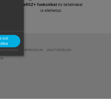
át
MeRSZ+ funkciókat
és tartalmakat
is elérhetsz.
 süti
adása
 IRÁNYELVEK
IMPRESSZUM
ADATVÉDELEM
ered by Klaro!
OK