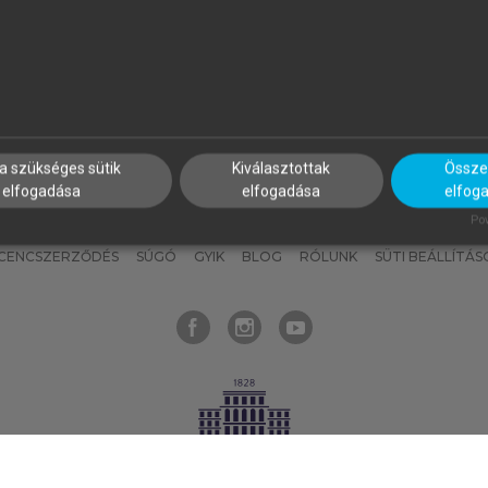
nyokat, hogy bármikor azonnal
részeket, és
készíts
saj
hozzájuk férhess!
jegyzeteket!
a szükséges sütik
Kiválasztottak
Összes
elfogadása
elfogadása
elfog
KNAK
SZERKESZTÉSI ÉS LEKTORÁLÁSI ALAPELVEK
MI – ÁLTALÁNOS
Pow
ICENCSZERZŐDÉS
SÚGÓ
GYIK
BLOG
RÓLUNK
SÜTI BEÁLLÍTÁS