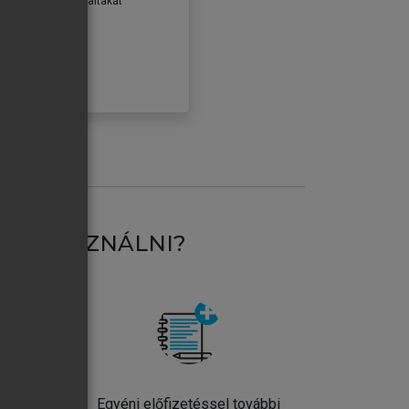
erződéseiben foglaltakat
ogadom.
ÓBÁLOM
AT HASZNÁLNI?
ntos
Egyéni előfizetéssel további