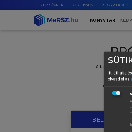
SZERZŐKNEK
CÉGEKNEK
KÖNYVTÁROSO
KÖNYVTÁR
KED
PR
SÜTIK
A tartalom megtek
Itt láthatja 
olvasd el az
A próbaidősza
S
A
w
m
BELÉPÉS SAJ
h
f
s