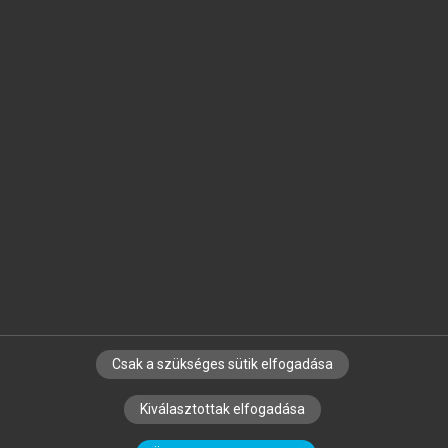
Jelöld meg a számodra fontos részeket, és
készíts
saját
jegyzeteket!
Egyéni előfizetéssel további
MeRSZ+ funkciókat
és
tartalmakat is elérhetsz.
Csak a szükséges sütik elfogadása
SZERZŐKNEK
CÉGEKNEK
KÖNYVTÁROSOKNAK
Kiválasztottak elfogadása
SZERKESZTÉSI ÉS LEKTORÁLÁSI ALAPELVEK