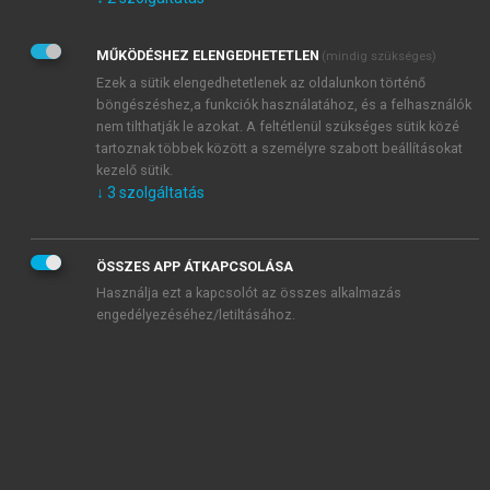
Kérek értesítést az Akadémiai Kiadó Zrt. újdonságairól,
akcióiról.
MŰKÖDÉSHEZ ELENGEDHETETLEN
(mindig szükséges)
Az
Adatkezelési tájékoztatóban
foglaltakat tudomásul
veszem és elfogadom.
Ezek a sütik elengedhetetlenek az oldalunkon történő
Az
Általános vásárlási feltételeket
, valamint a
szotar.net
és a
böngészéshez,a funkciók használatához, és a felhasználók
mersz.hu
oldalak licencszerződéseiben foglaltakat
nem tilthatják le azokat. A feltétlenül szükséges sütik közé
tudomásul veszem és elfogadom.
tartoznak többek között a személyre szabott beállításokat
kezelő sütik.
↓
3
szolgáltatás
KIPRÓBÁLOM
ÖSSZES APP ÁTKAPCSOLÁSA
Használja ezt a kapcsolót az összes alkalmazás
engedélyezéséhez/letiltásához.
MIÉRT ÉRDEMES A MERSZ ONLINE
OKOSKÖNYVTÁRAT HASZNÁLNI?