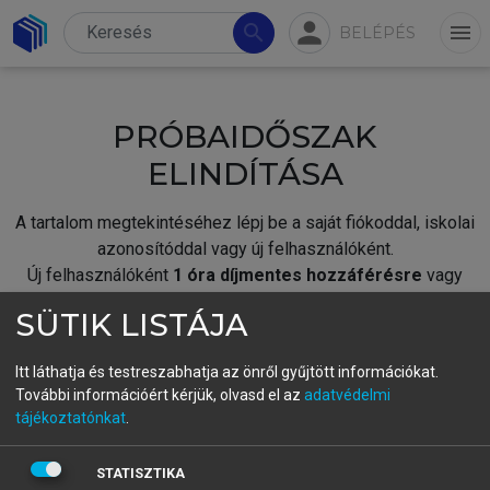
person
search
menu
BELÉPÉS
PRÓBAIDŐSZAK
ELINDÍTÁSA
A tartalom megtekintéséhez lépj be a saját fiókoddal, iskolai
azonosítóddal vagy új felhasználóként.
Új felhasználóként
1 óra díjmentes hozzáférésre
vagy
jogosult.
SÜTIK LISTÁJA
A próbaidőszak elindításához,
jelentkezz
be meglévő
fiókoddal,
vagy hozz létre új fiókot.
Itt láthatja és testreszabhatja az önről gyűjtött információkat.
További információért kérjük, olvasd el az
adatvédelmi
A regisztráció után a
próbaidőszak
automatikusan
elindul.
tájékoztatónkat
.
BELÉPÉS SAJÁT FIÓKKAL
STATISZTIKA