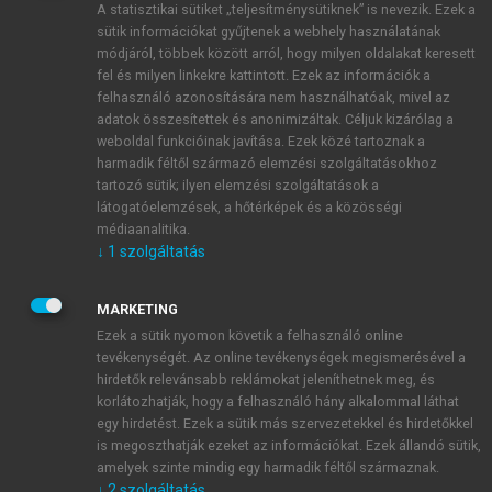
A statisztikai sütiket „teljesítménysütiknek” is nevezik. Ezek a
sütik információkat gyűjtenek a webhely használatának
módjáról, többek között arról, hogy milyen oldalakat keresett
ÚJ FIÓK LÉTREHOZÁSA
fel és milyen linkekre kattintott. Ezek az információk a
1 óra díjmentes hozzáférés
felhasználó azonosítására nem használhatóak, mivel az
adatok összesítettek és anonimizáltak. Céljuk kizárólag a
weboldal funkcióinak javítása. Ezek közé tartoznak a
E-MAIL-CÍM
harmadik féltől származó elemzési szolgáltatásokhoz
tartozó sütik; ilyen elemzési szolgáltatások a
látogatóelemzések, a hőtérképek és a közösségi
NÉV
médiaanalitika.
↓
1
szolgáltatás
JELSZÓ
MARKETING
Ezek a sütik nyomon követik a felhasználó online
tevékenységét. Az online tevékenységek megismerésével a
JELSZÓ ÚJRA
hirdetők relevánsabb reklámokat jeleníthetnek meg, és
korlátozhatják, hogy a felhasználó hány alkalommal láthat
egy hirdetést. Ezek a sütik más szervezetekkel és hirdetőkkel
is megoszthatják ezeket az információkat. Ezek állandó sütik,
Kérek értesítést a MeRSZ újdonságairól, akcióiról.
amelyek szinte mindig egy harmadik féltől származnak.
↓
2
szolgáltatás